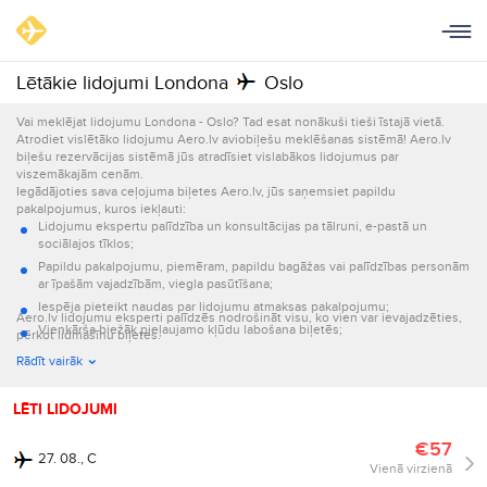
Lētākie lidojumi Londona
Oslo
Vai meklējat lidojumu Londona - Oslo? Tad esat nonākuši tieši īstajā vietā.
Atrodiet vislētāko lidojumu Aero.lv aviobiļešu meklēšanas sistēmā! Aero.lv
biļešu rezervācijas sistēmā jūs atradīsiet vislabākos lidojumus par
viszemākajām cenām.
Iegādājoties sava ceļojuma biļetes Aero.lv, jūs saņemsiet papildu
pakalpojumus, kuros iekļauti:
Lidojumu ekspertu palīdzība un konsultācijas pa tālruni, e-pastā un
sociālajos tīklos;
Papildu pakalpojumu, piemēram, papildu bagāžas vai palīdzības personām
ar īpašām vajadzībām, viegla pasūtīšana;
Iespēja pieteikt naudas par lidojumu atmaksas pakalpojumu;
Aero.lv lidojumu eksperti palīdzēs nodrošināt visu, ko vien var ievajadzēties,
Vienkārša biežāk pieļaujamo kļūdu labošana biļetēs;
pērkot lidmašīnu biļetes.
Informācijas par lidojumu nosūtīšana e-pastā un ar īsziņām.
Rādīt vairāk
LĒTI LIDOJUMI
€57
27. 08., C
Vienā virzienā