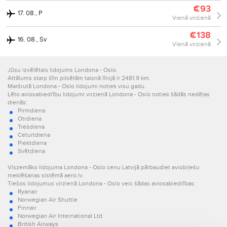
€93
17. 08., P
Vienā virzienā
€138
16. 08., Sv
Vienā virzienā
Jūsu izvēlētais lidojums Londona - Oslo.
Attālums starp šīm pilsētām taisnā līnijā ir 2481.9 km.
Maršrutā Londona - Oslo lidojumi notiek visu gadu.
Lēto aviosabiedrību lidojumi virzienā Londona - Oslo notiek šādās nedēļas
dienās:
Pirmdiena
Otrdiena
Trešdiena
Ceturtdiena
Piektdiena
Svētdiena
Viszemāko lidojuma Londona - Oslo cenu Latvijā pārbaudiet aviobiļešu
meklēšanas sistēmā aero.lv.
Tiešos lidojumus virzienā Londona - Oslo veic šādas aviosabiedrības:
Ryanair
Norwegian Air Shuttle
Finnair
Norwegian Air International Ltd
British Airways