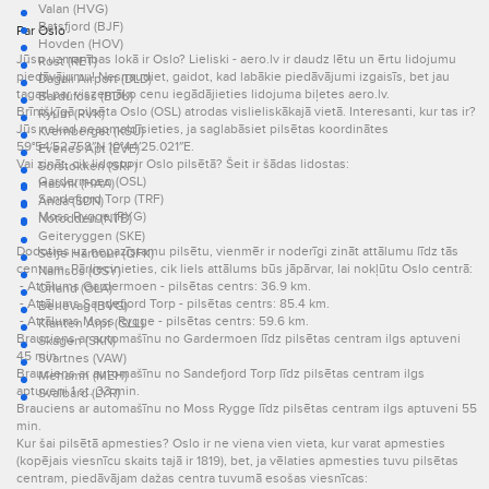
Valan (HVG)
Batsfjord (BJF)
Par Oslo
Hovden (HOV)
Jūsu uzmanības lokā ir Oslo? Lieliski - aero.lv ir daudz lētu un ērtu lidojumu
Rost (RET)
piedāvājumu! Nesnaudiet, gaidot, kad labākie piedāvājumi izgaisīs, bet jau
Dagali Airport (DLD)
tagad par viszemāko cenu iegādājieties lidojuma biļetes aero.lv.
Bardufoss (BDU)
Brīnišķīgā pilsēta Oslo (OSL) atrodas vislieliskākajā vietā. Interesanti, kur tas ir?
Ryum (RVK)
Jūs nekad neapmaldīsieties, ja saglabāsiet pilsētas koordinātes
Kvernberget (KSU)
59°54′52.758″N 10°44′25.021″E.
Evenes Apt (EVE)
Vai zināt, cik lidostu ir Oslo pilsētā? Šeit ir šādas lidostas:
Sorstokken (SRP)
Gardermoen (OSL)
Hasvik (HAA)
Sandefjord Torp (TRF)
Anda (SDN)
Moss Rygge (RYG)
Notodden (NTB)
Geiteryggen (SKE)
Dodoties uz nepazīstamu pilsētu, vienmēr ir noderīgi zināt attālumu līdz tās
Selje Harbour (QFK)
centram. Pārliecinieties, cik liels attālums būs jāpārvar, lai nokļūtu Oslo centrā:
Namsos (OSY)
- Attālums Gardermoen - pilsētas centrs: 36.9 km.
Orland (OLA)
- Attālums Sandefjord Torp - pilsētas centrs: 85.4 km.
Berlevag (BVG)
- Attālums Moss Rygge - pilsētas centrs: 59.6 km.
Klanten Arpt (GLL)
Brauciens ar automašīnu no Gardermoen līdz pilsētas centram ilgs aptuveni
Skagen (SKN)
45 min.
Svartnes (VAW)
Brauciens ar automašīnu no Sandefjord Torp līdz pilsētas centram ilgs
Mehamn (MEH)
aptuveni 1 st. 33 min.
Svalbard (LYR)
Brauciens ar automašīnu no Moss Rygge līdz pilsētas centram ilgs aptuveni 55
min.
Kur šai pilsētā apmesties? Oslo ir ne viena vien vieta, kur varat apmesties
(kopējais viesnīcu skaits tajā ir 1819), bet, ja vēlaties apmesties tuvu pilsētas
centram, piedāvājam dažas centra tuvumā esošas viesnīcas: