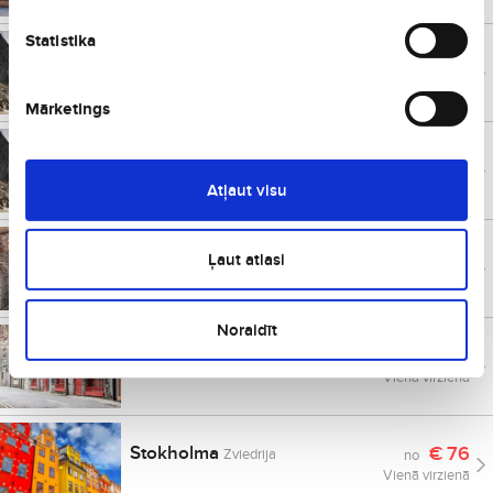
Statistika
Piza
€
67
Itālija
no
Vienā virzienā
Mārketings
Ņūkāsla
€
68
Lielbritānija
no
Vienā virzienā
Atļaut visu
Tallina
€
68
Igaunija
Ļaut atlasi
no
Vienā virzienā
Noraidīt
Dublina
€
76
Īrija
no
Vienā virzienā
Stokholma
€
76
Zviedrija
no
Vienā virzienā