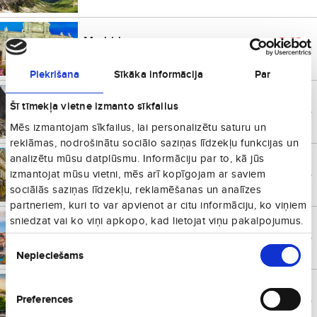
Madride
€
43
Spānija
no
Vienā virzienā
Piekrišana
Sīkāka informācija
Par
Palanga
€
50
Šī tīmekļa vietne izmanto sīkfailus
Lietuva
no
Vienā virzienā
Mēs izmantojam sīkfailus, lai personalizētu saturu un
reklāmas, nodrošinātu sociālo saziņas līdzekļu funkcijas un
analizētu mūsu datplūsmu. Informāciju par to, kā jūs
Krakova
€
56
Polija
no
izmantojat mūsu vietni, mēs arī kopīgojam ar saviem
Vienā virzienā
sociālās saziņas līdzekļu, reklamēšanas un analīzes
partneriem, kuri to var apvienot ar citu informāciju, ko viņiem
sniedzat vai ko viņi apkopo, kad lietojat viņu pakalpojumus.
Portu
€
62
Portugāle
no
Piekrišanas
Vienā virzienā
Nepieciešams
izvēle
Lisabona
€
63
Portugāle
no
Preferences
Vienā virzienā