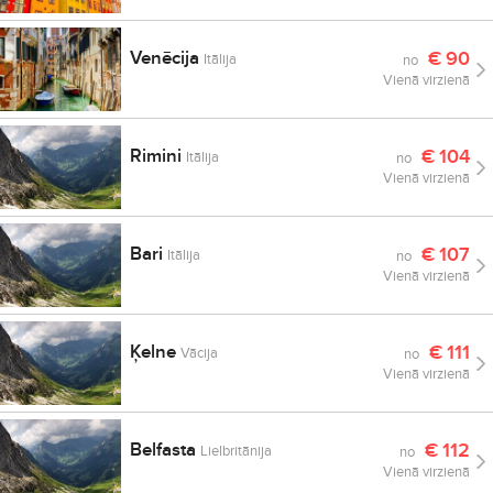
Venēcija
€
90
Itālija
no
Vienā virzienā
Rimini
€
104
Itālija
no
Vienā virzienā
Bari
€
107
Itālija
no
Vienā virzienā
Ķelne
€
111
Vācija
no
Vienā virzienā
Belfasta
€
112
Lielbritānija
no
Vienā virzienā