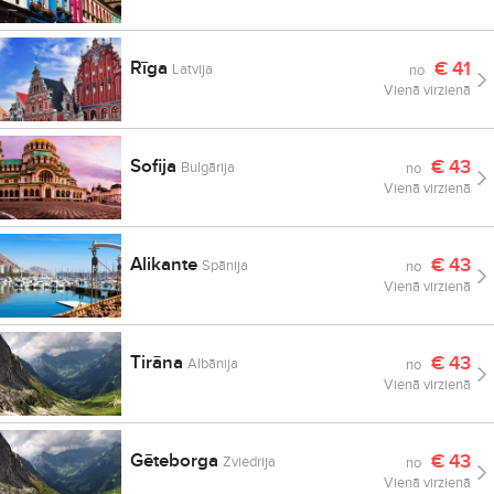
Rīga
€
41
Latvija
no
Vienā virzienā
Sofija
€
43
Bulgārija
no
Vienā virzienā
Alikante
€
43
Spānija
no
Vienā virzienā
Tirāna
€
43
Albānija
no
Vienā virzienā
Gēteborga
€
43
Zviedrija
no
Vienā virzienā