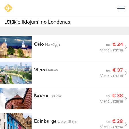
Lētākie lidojumi no Londonas
Oslo
€
34
Norvēģija
no
Vienā virzienā
Viļņa
€
37
Lietuva
no
Vienā virzienā
Kauņa
€
38
Lietuva
no
Vienā virzienā
Edinburga
€
38
Lielbritānija
no
Vienā virzienā