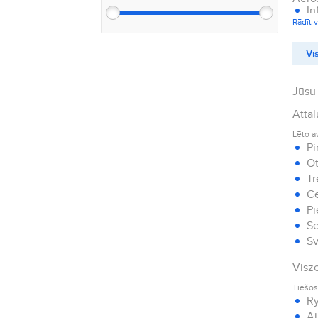
In
Rādīt v
Vis
Jūsu 
Attāl
Lēto a
Pi
Ot
Tr
Ce
Pi
Se
Sv
Visze
Tiešos
Ry
Ai