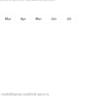
Mar
Apr
Mai
Jūn
Jūl
 meklēšanas sistēmā aero.lv.