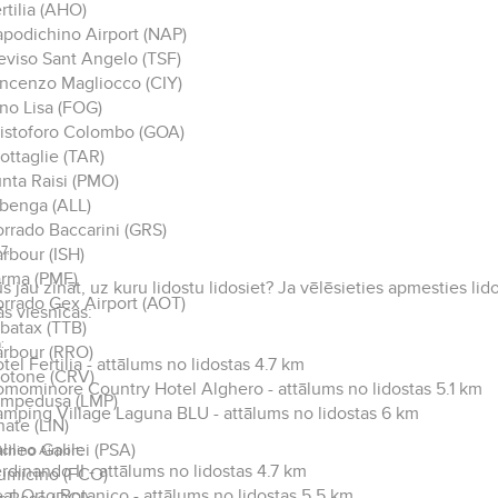
rtilia (AHO)
podichino Airport (NAP)
eviso Sant Angelo (TSF)
ncenzo Magliocco (CIY)
no Lisa (FOG)
istoforo Colombo (GOA)
ottaglie (TAR)
nta Raisi (PMO)
benga (ALL)
rrado Baccarini (GRS)
7.
rbour (ISH)
rma (PMF)
ūs jau zināt, uz kuru lidostu lidosiet? Ja vēlēsieties apmesties l
rrado Gex Airport (AOT)
s viesnīcas:
batax (TTB)
:
rbour (RRO)
tel Fertilia - attālums no lidostas 4.7 km
otone (CRV)
mominore Country Hotel Alghero - attālums no lidostas 5.1 km
ampedusa (LMP)
mping Village Laguna BLU - attālums no lidostas 6 km
nate (LIN)
lileo Galilei (PSA)
chino Airport:
rdinando II - attālums no lidostas 4.7 km
umicino (FCO)
al Orto Botanico - attālums no lidostas 5.5 km