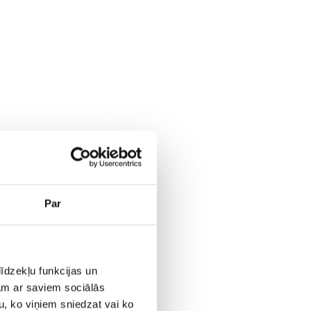
Par
īdzekļu funkcijas un
jam ar saviem sociālās
u, ko viņiem sniedzat vai ko