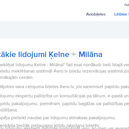
Pal
Aviobiļetes
Lētākie 
tākie lidojumi Ķelne
Milāna
eklējat lidojumu Ķelne - Milāna? Tad esat nonākuši tieši īstajā vi
iļešu meklēšanas sistēmā! Aero.lv biļešu rezervācijas sistēmā jūs
emākajām cenām.
ājoties sava ceļojuma biļetes Aero.lv, jūs saņemsiet papildu pak
dojumu ekspertu palīdzība un konsultācijas pa tālruni, e-pastā un 
pildu pakalpojumu, piemēram, papildu bagāžas vai palīdzības p
sūtīšana;
spēja pieteikt naudas par lidojumu atmaksas pakalpojumu;
enkārša biežāk pieļaujamo kļūdu labošana biļetēs;
lv lidojumu eksperti palīdzēs nodrošināt visu, ko vien var ievajad