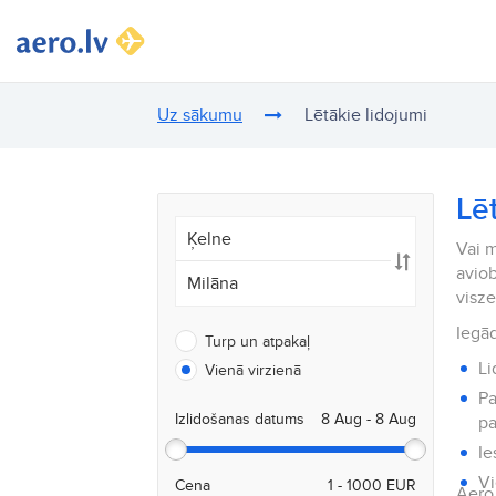
Uz sākumu
Lētākie lidojumi
Lē
Vai m
aviob
visz
Iegād
Turp un atpakaļ
Li
Vienā virzienā
Pa
Izlidošanas datums
pa
Ie
Vi
Cena
Aero.