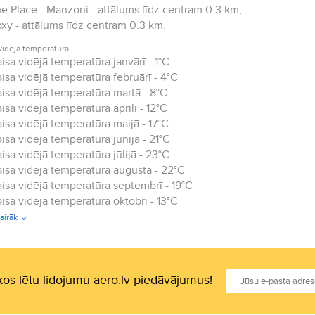
e Place - Manzoni - attālums līdz centram 0.3 km;
xy - attālums līdz centram 0.3 km.
vidējā temperatūra
isa vidējā temperatūra janvārī - 1°C
isa vidējā temperatūra februārī - 4°C
isa vidējā temperatūra martā - 8°C
isa vidējā temperatūra aprīlī - 12°C
isa vidējā temperatūra maijā - 17°C
isa vidējā temperatūra jūnijā - 21°C
isa vidējā temperatūra jūlijā - 23°C
isa vidējā temperatūra augustā - 22°C
isa vidējā temperatūra septembrī - 19°C
isa vidējā temperatūra oktobrī - 13°C
isa vidējā temperatūra novembrī - 7°C
airāk
isa vidējā temperatūra decembrī - 2°C.
os lētu lidojumu aero.lv piedāvājumus!