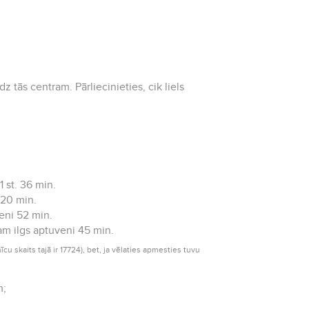
 tās centram. Pārliecinieties, cik liels
 st. 36 min.
 20 min.
eni 52 min.
am ilgs aptuveni 45 min.
cu skaits tajā ir 17724), bet, ja vēlaties apmesties tuvu
m;