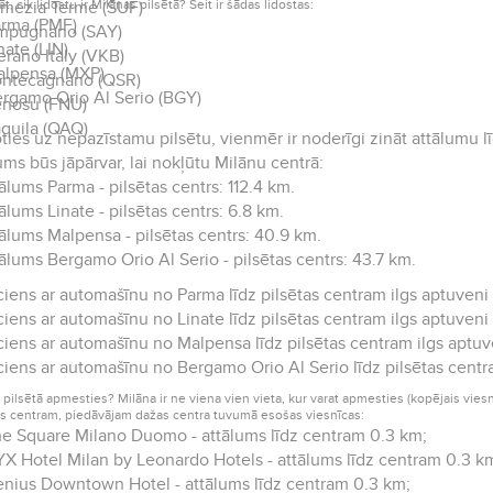
āt, cik lidostu ir Milānas pilsētā? Šeit ir šādas lidostas:
mezia Terme (SUF)
rma (PMF)
mpugnano (SAY)
nate (LIN)
rano Italy (VKB)
lpensa (MXP)
ntecagnano (QSR)
rgamo Orio Al Serio (BGY)
nosu (FNU)
aquila (QAQ)
ies uz nepazīstamu pilsētu, vienmēr ir noderīgi zināt attālumu līdz
ums būs jāpārvar, lai nokļūtu Milānu centrā:
ālums Parma - pilsētas centrs: 112.4 km.
ālums Linate - pilsētas centrs: 6.8 km.
ālums Malpensa - pilsētas centrs: 40.9 km.
ālums Bergamo Orio Al Serio - pilsētas centrs: 43.7 km.
iens ar automašīnu no Parma līdz pilsētas centram ilgs aptuveni 1
iens ar automašīnu no Linate līdz pilsētas centram ilgs aptuveni
iens ar automašīnu no Malpensa līdz pilsētas centram ilgs aptuv
iens ar automašīnu no Bergamo Orio Al Serio līdz pilsētas centr
 pilsētā apmesties? Milāna ir ne viena vien vieta, kur varat apmesties (kopējais viesnī
as centram, piedāvājam dažas centra tuvumā esošas viesnīcas:
e Square Milano Duomo - attālums līdz centram 0.3 km;
X Hotel Milan by Leonardo Hotels - attālums līdz centram 0.3 k
nius Downtown Hotel - attālums līdz centram 0.3 km;