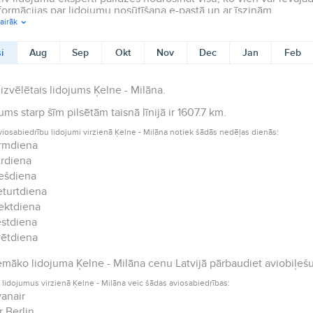
formācijas par lidojumu nosūtīšana e-pastā un ar īsziņām.
airāk
i
Aug
Sep
Okt
Nov
Dec
Jan
Feb
izvēlētais lidojums Ķelne - Milāna.
ums starp šīm pilsētām taisnā līnijā ir 1607.7 km.
viosabiedrību lidojumi virzienā Ķelne - Milāna notiek šādās nedēļas dienās:
rmdiena
rdiena
ešdiena
turtdiena
ektdiena
stdiena
ētdiena
māko lidojuma Ķelne - Milāna cenu Latvijā pārbaudiet aviobiļešu
 lidojumus virzienā Ķelne - Milāna veic šādas aviosabiedrības:
anair
r Berlin