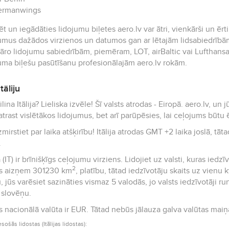
ermanwings
t un iegādāties lidojumu biļetes aero.lv var ātri, vienkārši un ērt
umus dažādos virzienos un datumos gan ar lētajām lidsabiedrībām
āro lidojumu sabiedrībām, piemēram, LOT, airBaltic vai Lufthansa.
uma biļešu pasūtīšanu profesionālajām aero.lv rokām.
tāliju
? Lieliska izvēle! Šī valsts atrodas - Eiropā. aero.lv, un jūsu lēto lidojumu partneris palīdzēs ne
 atrast vislētākos lidojumus, bet arī parūpēsies, lai ceļojums būtu 
mirstiet par laika atšķirību! Itālija atrodas GMT +2 laika joslā, tātad
.
ja (IT) ir brīnišķīgs ceļojumu virziens. Lidojiet uz valsti, kuras ied
2
ts aizņem 301230 km
, platību, tātad iedzīvotāju skaits uz vienu kvadrāt
ju, jūs varēsiet sazināties vismaz 5 valodās, jo valsts iedzīvotāji 
, slovēņu.
Valsts nacionālā valūta ir EUR. Tātad nebūs jālauza galva valūtas 
esošās lidostas (Itālijas lidostas):