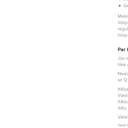
G
Meklē
lidoj
regul
lidoj
Par I
Jūs vilina Itālija
tikai
Neaiz
sit 12
Itāli
Vals
Itāli
itāļu
Valstī 