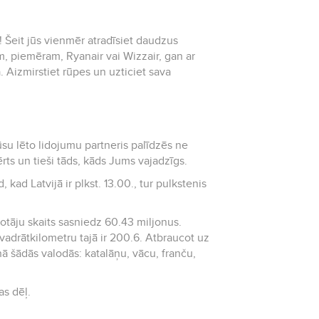
i! Šeit jūs vienmēr atradīsiet daudzus
, piemēram, Ryanair vai Wizzair, gan ar
 Aizmirstiet rūpes un uzticiet sava
ērts un tieši tāds, kāds Jums vajadzīgs.
, kad Latvijā ir plkst. 13.00., tur pulkstenis
zīvotāju skaits sasniedz 60.43 miljonus.
kilometru tajā ir 200.6. Atbraucot uz
runā šādās valodās: katalāņu, vācu, franču,
maiņas dēļ.