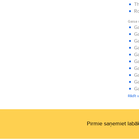
Th
Ro
Gaisa 
Ga
Ga
Ga
Ga
Ga
Ga
Ga
Ga
Ga
Ga
Ga
Rādīt v
Ga
Pirmie saņemiet labāk