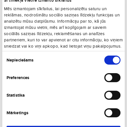
Šī tīmekļa vietne izmanto sīkfailus
04. 09., Pk
Vienā virzienā
Mēs izmantojam sīkfailus, lai personalizētu saturu un
€148
reklāmas, nodrošinātu sociālo saziņas līdzekļu funkcijas un
06. 09., Sv
Vienā virzienā
analizētu mūsu datplūsmu. Informāciju par to, kā jūs
€157
izmantojat mūsu vietni, mēs arī kopīgojam ar saviem
04. 10., Sv
Vienā virzienā
sociālās saziņas līdzekļu, reklamēšanas un analīzes
partneriem, kuri to var apvienot ar citu informāciju, ko viņiem
€160
09. 09., T
sniedzat vai ko viņi apkopo, kad lietojat viņu pakalpojumus.
Vienā virzienā
Piekrišanas
€168
02. 05., Sv
Nepieciešams
izvēle
Vienā virzienā
€173
23. 08., Sv
Vienā virzienā
Preferences
€181
07. 08., Pk
Vienā virzienā
Statistika
€199
31. 08., P
Vienā virzienā
Mārketings
€210
27. 08., C
Vienā virzienā