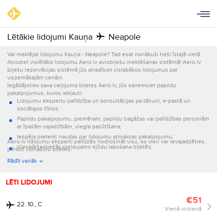
Lētākie lidojumi Kauņa
Neapole
Vai meklējat lidojumu Kauņa - Neapole? Tad esat nonākuši tieši īstajā vietā.
Atrodiet vislētāko lidojumu Aero.lv aviobiļešu meklēšanas sistēmā! Aero.lv
biļešu rezervācijas sistēmā jūs atradīsiet vislabākos lidojumus par
viszemākajām cenām.
Iegādājoties sava ceļojuma biļetes Aero.lv, jūs saņemsiet papildu
pakalpojumus, kuros iekļauti:
Lidojumu ekspertu palīdzība un konsultācijas pa tālruni, e-pastā un
sociālajos tīklos;
Papildu pakalpojumu, piemēram, papildu bagāžas vai palīdzības personām
ar īpašām vajadzībām, viegla pasūtīšana;
Iespēja pieteikt naudas par lidojumu atmaksas pakalpojumu;
Aero.lv lidojumu eksperti palīdzēs nodrošināt visu, ko vien var ievajadzēties,
Vienkārša biežāk pieļaujamo kļūdu labošana biļetēs;
pērkot lidmašīnu biļetes.
Informācijas par lidojumu nosūtīšana e-pastā un ar īsziņām.
Rādīt vairāk
LĒTI LIDOJUMI
€51
22. 10., C
Vienā virzienā