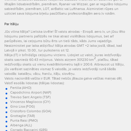
lētajām lidsabiedrībām, piemēram, Ryanair vai Wizzair, gan ar regulāro lidojumu
sabiedrībām, piemēram, LOT, airBaltic vai Lufthansa. Aizmirstiet rūpes un
uzticiet sava lidojuma biļešu pasūtīšanu profesionālajām aero.lv rokām.
Par Itāliju
Jūs vilina Itālija? Lieliska izvēle! Šī valsts atrodas - Eiropā. aero.lv, un jūsu lēto
lidojumu partneris palīdzēs ne tikai atrast vislētākos lidojumus, bet arī
parūpēsies, lai ceļojums būtu ērts un tieši tāds, kāds Jums vajadzīgs.
Neaizmirstiet par laika atšķirību! Itālija atrodas GMT +2 laika joslā, tātad, kad
Latvijā ir plkst. 13.00., tur pulkstenis sit 12.
Itālija (IT) ir brīnišķīgs ceļojumu virziens. Lidojiet uz valsti, kuras iedzīvotāju
2
skaits sasniedz 60.43 miljonus. Valsts aizņem 301230 km
, platību, tātad
iedzīvotāju skaits uz vienu kvadrātkilometru tajā ir 200.6. Atbraucot uz Itāliju,
jūs varēsiet sazināties vismaz 5 valodās, jo valsts iedzīvotāji runā šādās
valodās: katalāņu, vācu, franču, itāļu, slovēņu.
Valsts nacionālā valūta ir EUR. Tātad nebūs jālauza galva valūtas maiņas dēļ.
Valstī esošās lidostas (Itālijas lidostas):
Fertilia (AHO)
Capodichino Airport (NAP)
Treviso Sant Angelo (TSF)
Vincenzo Magliocco (CIY)
Gino Lisa (FOG)
Cristoforo Colombo (GOA)
Grottaglie (TAR)
Punta Raisi (PMO)
Albenga (ALL)
Corrado Baccarini (GRS)