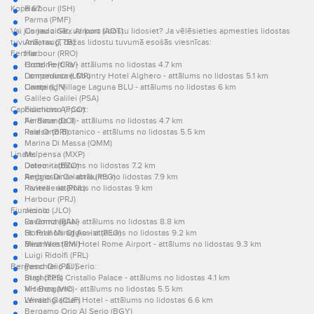
Kopā 67.
Harbour (ISH)
Parma (PMF)
Vai jūs jau zināt, uz kuru lidostu lidosiet? Ja vēlēsieties apmesties lidostas
Corrado Gex Airport (AOT)
tuvumā, raug, dažas lidostu tuvumā esošās viesnīcas:
Arbatax (TTB)
Fertilia:
Harbour (RRO)
Crotone (CRV)
Hotel Fertilia - attālums no lidostas 4.7 km
Lampedusa (LMP)
Domominore Country Hotel Alghero - attālums no lidostas 5.1 km
Linate (LIN)
Camping Village Laguna BLU - attālums no lidostas 6 km
Galileo Galilei (PSA)
Capodichino Airport:
Fiumicino (FCO)
Air Base (DCI)
Ferdinando II - attālums no lidostas 4.7 km
Palese (BRI)
Real Orto Botanico - attālums no lidostas 5.5 km
Marina Di Massa (QMM)
Linate:
Malpensa (MXP)
Dolomiti (BZO)
Dateo - attālums no lidostas 7.2 km
Reggio Di Calabria (REG)
Ambrosiana - attālums no lidostas 7.9 km
Pantelleria (PNL)
Riviera - attālums no lidostas 9 km
Harbour (PRJ)
Fiumicino:
Jesolo (JLO)
Ravenna (RAN)
La Conchiglia - attālums no lidostas 8.8 km
St. Francis Of Assisi (PEG)
Hotel Il Miraggio - attālums no lidostas 9.2 km
Miramare (RMI)
Best Western Hotel Rome Airport - attālums no lidostas 9.3 km
Luigi Ridolfi (FRL)
Bergamo Orio Al Serio:
Peschiei (PEJ)
Birgi (TPS)
Starhotels Cristallo Palace - attālums no lidostas 4.1 km
Vicenza (VIC)
NH Bergamo - attālums no lidostas 5.5 km
Levaldigi (CUF)
Winter Garden Hotel - attālums no lidostas 6.6 km
Bergamo Orio Al Serio (BGY)