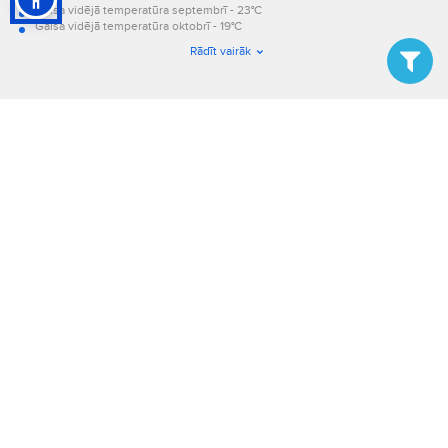
Gaisa vidējā temperatūra septembrī - 23°C
Gaisa vidējā temperatūra oktobrī - 19°C
Gaisa vidējā temperatūra novembrī - 15°C
Rādīt vairāk
Gaisa vidējā temperatūra decembrī - 14°C.