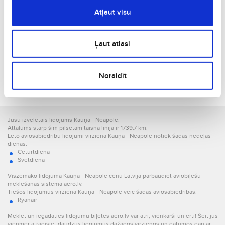
€226
19. 08., T
Atļaut visu
Vienā virzienā
€265
26. 08., T
Vienā virzienā
Ļaut atlasi
€269
02. 09., T
Vienā virzienā
Noraidīt
€314
28. 05., Pk
Vienā virzienā
Jūsu izvēlētais lidojums Kauņa - Neapole.
Attālums starp šīm pilsētām taisnā līnijā ir 1739.7 km.
Lēto aviosabiedrību lidojumi virzienā Kauņa - Neapole notiek šādās nedēļas
dienās:
Ceturtdiena
Svētdiena
Viszemāko lidojuma Kauņa - Neapole cenu Latvijā pārbaudiet aviobiļešu
meklēšanas sistēmā aero.lv.
Tiešos lidojumus virzienā Kauņa - Neapole veic šādas aviosabiedrības:
Ryanair
Meklēt un iegādāties lidojumu biļetes aero.lv var ātri, vienkārši un ērti! Šeit jūs
vienmēr atradīsiet daudzus lidojumus dažādos virzienos un datumos gan ar