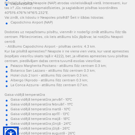
Brīnišķīgā pilsēta Neapole (NAP) atrodas vislieliskākajā vietā. Interesanti, kur
L'aquila (QAQ)
tas ir? Jūs nekad neapmaldīsieties, ja saglabāsiet pilsētas koordinātes
40°51′6.476″N 14°16′5.232″E.
Vai zināt, cik lidostu ir Neapoles pilsētā? Šeit ir šādas lidostas:
Capodichino Airport (NAP)
Dodoties uz nepazīstamu pilsētu, vienmēr ir noderīgi zināt attālumu līdz tās
centram. Pārliecinieties, cik liels attālums būs jāpārvar, lai nokļūtu Neapoli
centrā:
- Attālums Capodichino Airport - pilsētas centrs: 4.3 km.
Kur šai pilsētā apmesties? Neapole ir ne viena vien vieta, kur varat apmesties
(kopējais viesnīcu skaits tajā ir 4222), bet, ja vēlaties apmesties tuvu pilsētas
centram, piedāvājam dažas centra tuvumā esošas viesnīcas:
Palazzo Margherita Positano - attālums līdz centram 0.3 km;
Botanico San Lazzaro - attālums līdz centram 0.3 km;
Hotel club 2 torri - attālums līdz centram 0.3 km;
Albergo l'Aprodo - attālums līdz centram 0.3 km;
La Conca Azzurra - attālums līdz centram 0.7 km.
Gaisa vidējā temperatūra
Gaisa vidējā temperatūra janvārī - 10°C
Gaisa vidējā temperatūra februārī - 11°C
Gaisa vidējā temperatūra martā - 10°C
Gaisa vidējā temperatūra aprīlī - 13°C
Gaisa vidējā temperatūra maijā - 18°C
Gaisa vidējā temperatūra jūnijā - 24°C
Gaisa vidējā temperatūra jūlijā - 26°C
Gaisa vidējā temperatūra augustā - 26°C