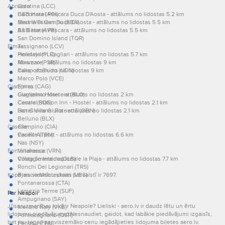
Abruzzo:
Galatina (LCC)
Falconara (AOI)
B&B Hotel Pescara Duca D'Aosta - attālums no lidostas 5.2 km
Marina Di Campo (EBA)
Best Western Duca D'Aosta - attālums no lidostas 5.5 km
Air Base (AVB)
B&B Hotel Pescara - attālums no lidostas 5.5 km
San Domino Island (TQR)
Elmas:
Tassignano (LCV)
Peretola (FLR)
Holiday Inn Cagliari - attālums no lidostas 5.7 km
Abruzzo (PSR)
Miramare - attālums no lidostas 9 km
Campoformido (UDN)
Italia - attālums no lidostas 9 km
Marco Polo (VCE)
Ciampino:
Elmas (CAG)
Guglielmo Marconi (BLQ)
Ciampino Hotel - attālums no lidostas 2 km
Casale (BDS)
Central Station Inn - Hostel - attālums no lidostas 2.1 km
San Giovanni Rotondo (GBN)
Hotel Villa Giulia - attālums no lidostas 2.1 km
Belluno (BLX)
Caselle:
Ciampino (CIA)
Caselle (TRN)
Pacific Airport - attālums no lidostas 6.6 km
Nas (NSY)
Fontanarossa:
Villafranca (VRN)
Costa Smeralda (OLB)
Villaggio Internazionale la Plaja - attālums no lidostas 7.7 km
Ronchi Dei Legionari (TRS)
Kopējais viesnīcu skaits šai valstī ir 7697.
Brescia Montechiari (VBS)
Fontanarossa (CTA)
Lamezia Terme (SUF)
Par Neapoli
Ampugnano (SAY)
Jūsu uzmanības lokā ir Neapole? Lieliski - aero.lv ir daudz lētu un ērtu
Merano Italy (VKB)
lidojumu piedāvājumu! Nesnaudiet, gaidot, kad labākie piedāvājumi izgaisīs,
Pontecagnano (QSR)
bet jau tagad par viszemāko cenu iegādājieties lidojuma biļetes aero.lv.
Fenosu (FNU)