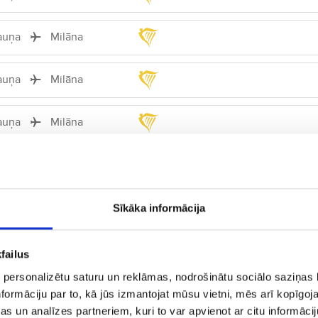
auņa
Milāna
auņa
Milāna
auņa
Milāna
auņa
Milāna
auņa
Milāna
Tiešais
Sīkāka informācija
auņa
Milāna
Tiešais
failus
 personalizētu saturu un reklāmas, nodrošinātu sociālo saziņas l
auņa
Milāna
formāciju par to, kā jūs izmantojat mūsu vietni, mēs arī kopīgo
s un analīzes partneriem, kuri to var apvienot ar citu informācij