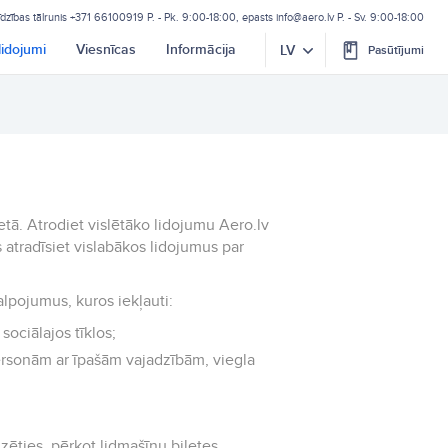
īdzības tālrunis
+371 66100919
P. - Pk. 9:00-18:00, epasts
info@aero.lv
P. - Sv. 9:00-18:00
lidojumi
Viesnīcas
Informācija
LV
Pasūtījumi
etā. Atrodiet vislētāko lidojumu Aero.lv
 atradīsiet vislabākos lidojumus par
alpojumus, kuros iekļauti:
sociālajos tīklos;
ersonām ar īpašām vajadzībām, viegla
zēties, pērkot lidmašīnu biļetes.