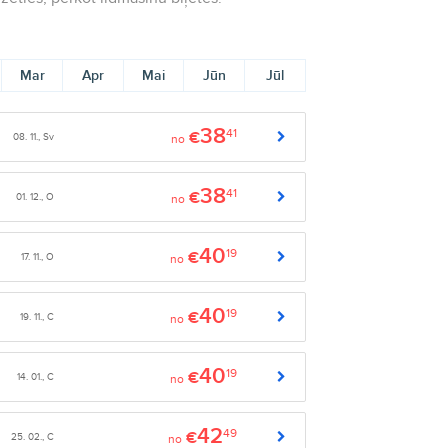
Mar
Apr
Mai
Jūn
Jūl
38
41
€
08. 11., Sv
no
38
41
€
01. 12., O
no
40
19
€
17. 11., O
no
40
19
€
19. 11., C
no
40
19
€
14. 01., C
no
42
49
€
25. 02., C
no