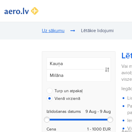
Uz sākumu
Lētākie lidojumi
Lē
Vai m
aviob
visz
Iegād
Turp un atpakaļ
Li
Vienā virzienā
Pa
Izlidošanas datums
pa
Ie
Vi
Cena
Aero.