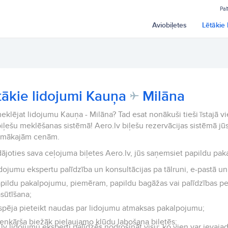
Pal
Aviobiļetes
Lētākie 
tākie lidojumi Kauņa
Milāna
eklējat lidojumu Kauņa - Milāna? Tad esat nonākuši tieši īstajā vi
iļešu meklēšanas sistēmā! Aero.lv biļešu rezervācijas sistēmā jūs
emākajām cenām.
ājoties sava ceļojuma biļetes Aero.lv, jūs saņemsiet papildu pak
dojumu ekspertu palīdzība un konsultācijas pa tālruni, e-pastā un 
pildu pakalpojumu, piemēram, papildu bagāžas vai palīdzības p
sūtīšana;
spēja pieteikt naudas par lidojumu atmaksas pakalpojumu;
enkārša biežāk pieļaujamo kļūdu labošana biļetēs;
lv lidojumu eksperti palīdzēs nodrošināt visu, ko vien var ievajad