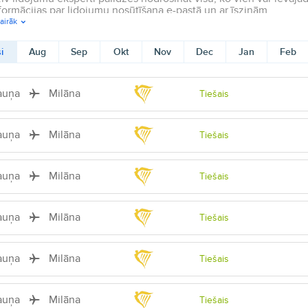
formācijas par lidojumu nosūtīšana e-pastā un ar īsziņām.
airāk
i
Aug
Sep
Okt
Nov
Dec
Jan
Feb
auņa
Milāna
Tiešais
auņa
Milāna
Tiešais
auņa
Milāna
Tiešais
auņa
Milāna
Tiešais
auņa
Milāna
Tiešais
auņa
Milāna
Tiešais