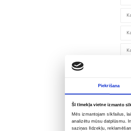
K
K
K
K
K
Piekrišana
K
Šī tīmekļa vietne izmanto sīk
Mēs izmantojam sīkfailus, lai
K
analizētu mūsu datplūsmu. In
saziņas līdzekļu, reklamēšana