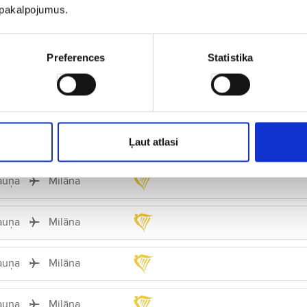
u pakalpojumus.
auņa
Milāna
auņa
Milāna
Preferences
Statistika
Tiešais
auņa
Milāna
Tiešais
auņa
Milāna
Ļaut atlasi
auņa
Milāna
auņa
Milāna
auņa
Milāna
auņa
Milāna