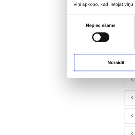
viņi apkopo, kad lietojat viņ
K
Piekrišanas
K
Nepieciešams
izvēle
K
K
Noraidīt
K
K
K
K