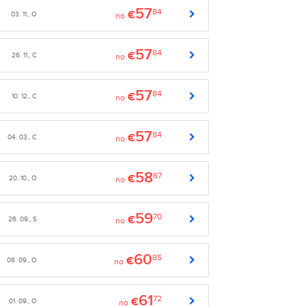
57
84
€
03. 11., O
no
57
84
€
26. 11., C
no
57
84
€
10. 12., C
no
57
84
€
04. 03., C
no
58
67
€
20. 10., O
no
59
70
€
26. 09., S
no
60
85
€
08. 09., O
no
61
72
€
01. 09., O
no