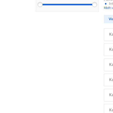
In
Rādīt v
Vis
K
K
K
K
K
K