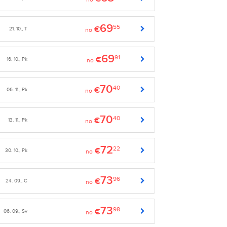
69
55
€
21. 10., T
no
69
91
€
16. 10., Pk
no
70
40
€
06. 11., Pk
no
70
40
€
13. 11., Pk
no
72
22
€
30. 10., Pk
no
73
96
€
24. 09., C
no
73
98
€
06. 09., Sv
no