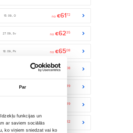
61
72
€
15. 09., O
no
62
35
€
27. 09., Sv
no
65
08
€
18. 09., Pk
no
65
08
€
02. 10., Pk
no
65
39
€
Par
22. 11., Sv
no
65
39
€
11. 12., Pk
no
īdzekļu funkcijas un
66
82
€
jam ar saviem sociālās
01. 10., C
no
u, ko viņiem sniedzat vai ko