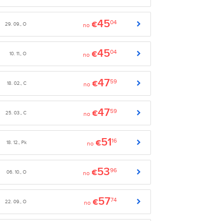
45
04
€
29. 09., O
no
45
04
€
10. 11., O
no
47
59
€
18. 02., C
no
47
59
€
25. 03., C
no
51
16
€
18. 12., Pk
no
53
96
€
06. 10., O
no
57
74
€
22. 09., O
no