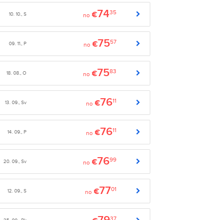
74
35
€
10. 10., S
no
75
57
€
09. 11., P
no
75
83
€
18. 08., O
no
76
11
€
13. 09., Sv
no
76
11
€
14. 09., P
no
76
99
€
20. 09., Sv
no
77
01
€
12. 09., S
no
37