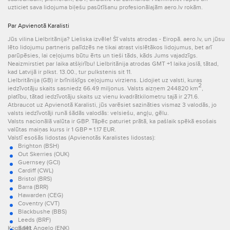
uzticiet sava lidojuma biļešu pasūtīšanu profesionālajām aero.lv rokām.
Par Apvienotā Karalisti
Jūs vilina Lielbritānija? Lieliska izvēle! Šī valsts atrodas - Eiropā. aero.lv, un jūsu
lēto lidojumu partneris palīdzēs ne tikai atrast vislētākos lidojumus, bet arī
parūpēsies, lai ceļojums būtu ērts un tieši tāds, kāds Jums vajadzīgs.
Neaizmirstiet par laika atšķirību! Lielbritānija atrodas GMT +1 laika joslā, tātad,
kad Latvijā ir plkst. 13.00., tur pulkstenis sit 11.
Lielbritānija (GB) ir brīnišķīgs ceļojumu virziens. Lidojiet uz valsti, kuras
2
iedzīvotāju skaits sasniedz 66.49 miljonus. Valsts aizņem 244820 km
,
platību, tātad iedzīvotāju skaits uz vienu kvadrātkilometru tajā ir 271.6.
Atbraucot uz Apvienotā Karalisti, jūs varēsiet sazināties vismaz 3 valodās, jo
valsts iedzīvotāji runā šādās valodās: velsiešu, angļu, gēlu.
Valsts nacionālā valūta ir GBP. Tāpēc paturiet prātā, ka pašlaik spēkā esošais
valūtas maiņas kurss ir 1 GBP = 1.17 EUR.
Valstī esošās lidostas (Apvienotās Karalistes lidostas):
Brighton (BSH)
Out Skerries (OUK)
Guernsey (GCI)
Cardiff (CWL)
Bristol (BRS)
Barra (BRR)
Hawarden (CEG)
Coventry (CVT)
Blackbushe (BBS)
Leeds (BRF)
Kopā 141.
Saint Angelo (ENK)