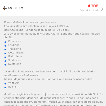
€308
09. 08., Sv
Vienā virzienā
Jūsu izvēlētais lidojums Kauņa - Londona.
Attālums starp šīm pilsētām taisnā līnijā ir 1639.9 km.
Maršrutā Kauņa - Londona lidojumi notiek visu gadu.
Lēto aviosabiedrību lidojumi virzienā Kauņa - Londona notiek šādās nedēļas
dienās:
Pirmdiena
Otrdiena
Trešdiena
Ceturtdiena
Piektdiena
Sestdiena
Svētdiena
Viszemāko lidojuma Kauņa - Londona cenu Latvijā pārbaudiet aviobiļešu
meklēšanas sistēmā aero.lv.
Tiešos lidojumus virzienā Kauņa - Londona veic šādas aviosabiedrības:
Wizz Air
Ryanair
Meklēt un iegādāties lidojumu biļetes aero.lv var ātri, vienkārši un ērti! Šeit jūs
vienmēr atradīsiet daudzus lidojumus dažādos virzienos un datumos gan ar
lētajām lidsabiedrībām, piemēram, Ryanair vai Wizzair, gan ar regulāro lidojumu
sabiedrībām, piemēram, LOT, airBaltic vai Lufthansa. Aizmirstiet rūpes un