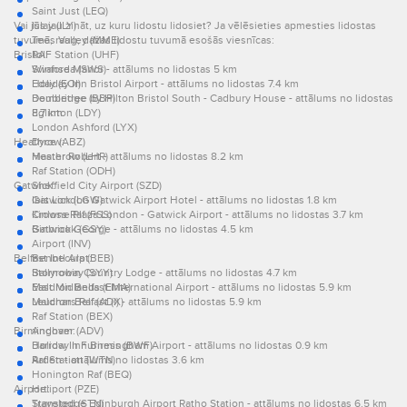
Saint Just (LEQ)
Vai jūs jau zināt, uz kuru lidostu lidosiet? Ja vēlēsieties apmesties lidostas
Islay (ILY)
tuvumā, raug, dažas lidostu tuvumā esošās viesnīcas:
Tees Valley (MME)
Bristol:
RAF Station (UHF)
Swansea (SWS)
Winford Manor - attālums no lidostas 5 km
Eday (EOI)
Holiday Inn Bristol Airport - attālums no lidostas 7.4 km
Bembridge (BBP)
Doubletree by Hilton Bristol South - Cadbury House - attālums no lidostas
Eglinton (LDY)
8.7 km
London Ashford (LYX)
Heathrow:
Dyce (ABZ)
Heathrow (LHR)
Master Robert - attālums no lidostas 8.2 km
Raf Station (ODH)
Gatwick:
Sheffield City Airport (SZD)
Gatwick (LGW)
Ibis London Gatwick Airport Hotel - attālums no lidostas 1.8 km
Kinloss Raf (FSS)
Crowne Plaza London - Gatwick Airport - attālums no lidostas 3.7 km
Binbrook (GSY)
Gatwick George - attālums no lidostas 4.5 km
Airport (INV)
Belfast Intl Arpt:
Benbecula (BEB)
Stornoway (SYY)
Ballyrobin Country Lodge - attālums no lidostas 4.7 km
East Midlands (EMA)
Maldron Belfast International Airport - attālums no lidostas 5.9 km
Leuchars Raf (ADX)
Maldron Belfast (I) - attālums no lidostas 5.9 km
Raf Station (BEX)
Birmingham:
Andover (ADV)
Barrow In Furness (BWF)
Holiday Inn Birmingham Airport - attālums no lidostas 0.9 km
Raf Station (WTN)
Arden - attālums no lidostas 3.6 km
Honington Raf (BEQ)
Airport:
Heliport (PZE)
Stansted (STN)
Travelodge Edinburgh Airport Ratho Station - attālums no lidostas 6.5 km