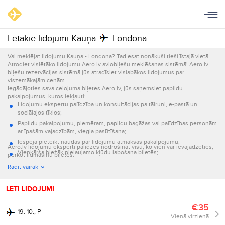
Lētākie lidojumi Kauņa
Londona
Vai meklējat lidojumu Kauņa - Londona? Tad esat nonākuši tieši īstajā vietā.
Atrodiet vislētāko lidojumu Aero.lv aviobiļešu meklēšanas sistēmā! Aero.lv
biļešu rezervācijas sistēmā jūs atradīsiet vislabākos lidojumus par
viszemākajām cenām.
Iegādājoties sava ceļojuma biļetes Aero.lv, jūs saņemsiet papildu
pakalpojumus, kuros iekļauti:
Lidojumu ekspertu palīdzība un konsultācijas pa tālruni, e-pastā un
sociālajos tīklos;
Papildu pakalpojumu, piemēram, papildu bagāžas vai palīdzības personām
ar īpašām vajadzībām, viegla pasūtīšana;
Iespēja pieteikt naudas par lidojumu atmaksas pakalpojumu;
Aero.lv lidojumu eksperti palīdzēs nodrošināt visu, ko vien var ievajadzēties,
Vienkārša biežāk pieļaujamo kļūdu labošana biļetēs;
pērkot lidmašīnu biļetes.
Informācijas par lidojumu nosūtīšana e-pastā un ar īsziņām.
Rādīt vairāk
LĒTI LIDOJUMI
€35
19. 10., P
Vienā virzienā