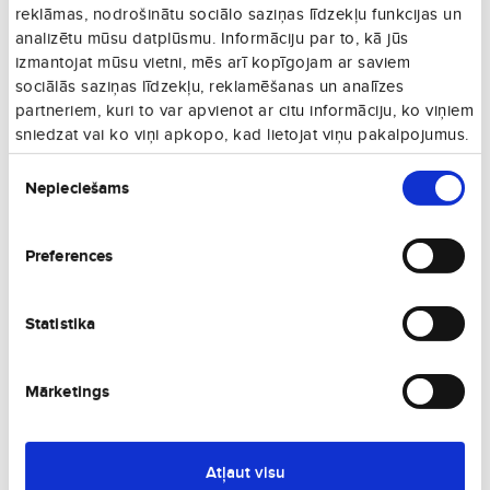
€70
reklāmas, nodrošinātu sociālo saziņas līdzekļu funkcijas un
07. 09., P
Vienā virzienā
analizētu mūsu datplūsmu. Informāciju par to, kā jūs
izmantojat mūsu vietni, mēs arī kopīgojam ar saviem
€76
23. 12., T
sociālās saziņas līdzekļu, reklamēšanas un analīzes
Vienā virzienā
partneriem, kuri to var apvienot ar citu informāciju, ko viņiem
€75
sniedzat vai ko viņi apkopo, kad lietojat viņu pakalpojumus.
02. 11., P
Vienā virzienā
Piekrišanas
€77
Nepieciešams
izvēle
22. 12., O
Vienā virzienā
€76
06. 09., Sv
Preferences
Vienā virzienā
€78
04. 09., Pk
Vienā virzienā
Statistika
€80
30. 10., Pk
Vienā virzienā
Mārketings
€81
31. 10., S
Vienā virzienā
€81
Atļaut visu
03. 11., O
Vienā virzienā