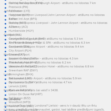
Central Railway Stn (KYN)
Holiday Inn Express Edinburgh Airport - attālums no lidostas 7 km
Prestwick (PIK)
John Lennon:
Raf Station (LYE)
Holyhead (HLY)
Hampton by Hilton Liverpool/John Lennon Airport - attālums no lidostas
Belfast Intl Arpt (BFS)
4.4 km
Scatsta (SCS)
Holiday Inn Express Liverpool - John Lennon Airport - attālums no lidostas
Alderney (ACI)
4.7 km
Humberside (HUY)
Glasgow Intl:
Mull (ULL)
George Best City Apt (BHD)
Courtyard Glasgow Airport - attālums no lidostas 5.3 km
Air Parker Booker (HYC)
The Erskine Bridge Hotel & SPA - attālums no lidostas 6.3 km
Southend (SEN)
Campanile Glasgow Airport - attālums no lidostas 9.4 km
City Airport (PLH)
Manchester Airport:
Exeter (EXT)
London Oxford (OXF)
Airport Inn Manchester - attālums no lidostas 4.3 km
Mildenhall Arpt (MHZ)
The Ashley Hotel - attālums no lidostas 6.2 km
Lakenheath Raf (LKZ)
Mercure Altrincham Bowdon Hotel - attālums no lidostas 6.8 km
Greenham RAF (EWY)
Luton:
Birmingham (BHX)
Baltasound (UNT)
Ibis London Luton Airport - attālums no lidostas 5.9 km
Bentwaters St (BWY)
Oyo London Luton - attālums no lidostas 4.7 km
Lerwick (LWK)
Kopējais viesnīcu skaits šai valstī ir 3438.
Marham Raf (KNF)
Linton On Ouse Raf (HRT)
Raf Station (BZZ)
Par Londonu
Woodford (WFD)
Jūsu uzmanības lokā ir Londona? Lieliski - aero.lv ir daudz lētu un ērtu
Norwich Arpt (NWI)
lidojumu piedāvājumu! Nesnaudiet, gaidot, kad labākie piedāvājumi izgaisīs,
Tresco Heliport (TSO)