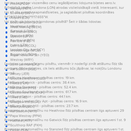
bet jau tagad par viszemāko cenu iegādājieties lidojuma biļetes aero.lv.
Filton (FZO)
Brīnišķīgā pilsēta Londona (LON) atrodas vislieliskākajā vietā. Interesanti, kur
Sanday (NDY)
tas ir? Jūs nekad neapmaldīsieties, ja saglabāsiet pilsētas koordinātes
Stronsay (SOY)
51°29′37.802″N 0°11′17.655″W.
Airport (EDI)
Vai zināt, cik lidostu ir Londonas pilsētā? Šeit ir šādas lidostas:
Southampton (SOU)
Heathrow (LHR)
West Malling (WEM)
Gatwick (LGW)
Raf Station (LMO)
Stansted (STN)
Upavon (UPV)
Southend (SEN)
Fair Isle (FIE)
Luton (LTN)
Coll Island (COL)
London City Apt (LCY)
Woodbridge (WOB)
Biggin Hill (BQH)
Royal Naval Air Stn (YEO)
Westray (WRY)
Dodoties uz nepazīstamu pilsētu, vienmēr ir noderīgi zināt attālumu līdz tās
John Lennon (LPL)
centram. Pārliecinieties, cik liels attālums būs jāpārvar, lai nokļūtu Londonu
Raf Station (SQZ)
centrā:
Jersey (JER)
- Attālums Heathrow - pilsētas centrs: 19 km.
Gloucestershire (GLO)
- Attālums Gatwick - pilsētas centrs: 38.4 km.
Flotta (FLH)
- Attālums Stansted - pilsētas centrs: 52.4 km.
Raf Station (FFD)
- Attālums Southend - pilsētas centrs: 61.7 km.
Cottesmore Raf (OKH)
- Attālums Luton - pilsētas centrs: 44.1 km.
Tiree (TRE)
- Attālums London City Apt - pilsētas centrs: 16.9 km.
Glasgow Intl (GLA)
- Attālums Biggin Hill - pilsētas centrs: 23.7 km.
Blackpool (BLK)
Brauciens ar automašīnu no Heathrow līdz pilsētas centram ilgs aptuveni 29
Raf Station (NHT)
min.
Papa Westray (PPW)
Brauciens ar automašīnu no Gatwick līdz pilsētas centram ilgs aptuveni 1 st. 9
Hatfield (HTF)
min.
Sculthorp RAF (FKH)
Brauciens ar automašīnu no Stansted līdz pilsētas centram ilgs aptuveni 1 st.
Fetlar (FEA)