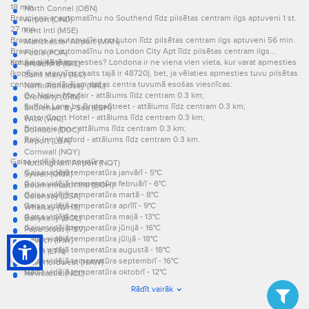
18 min.
North Connel (OBN)
Brauciens ar automašīnu no Southend līdz pilsētas centram ilgs aptuveni 1 st.
Airport (DND)
27 min.
Kent Intl (MSE)
Brauciens ar automašīnu no Luton līdz pilsētas centram ilgs aptuveni 56 min.
Manchester Airport (MAN)
Brauciens ar automašīnu no London City Apt līdz pilsētas centram ilgs
Foula (FOA)
aptuveni 45 min.
Kur šai pilsētā apmesties? Londona ir ne viena vien vieta, kur varat apmesties
Broadford (SKL)
(kopējais viesnīcu skaits tajā ir 48720), bet, ja vēlaties apmesties tuvu pilsētas
Saint Marys (ISC)
centram, piedāvājam dažas centra tuvumā esošas viesnīcas:
North Ronaldsay (NRL)
Go Native Mayfair - attālums līdz centram 0.3 km;
Cromarty (CRN)
Suffolk Lane by BridgeStreet - attālums līdz centram 0.3 km;
Shoreham By Sea (ESH)
Astor Court Hotel - attālums līdz centram 0.3 km;
Wick (WIC)
Britannia Inn - attālums līdz centram 0.3 km;
Dornoch (DOC)
Park Inn Watford - attālums līdz centram 0.3 km.
Airport (LBA)
Cornwall (NQY)
Gaisa vidējā temperatūra
Nottimgham Airport (NQT)
Gaisa vidējā temperatūra janvārī - 5°C
Sywell (ORM)
Gaisa vidējā temperatūra februārī - 6°C
Bournemouth Intl (BOH)
Gaisa vidējā temperatūra martā - 8°C
Colonsay (CSA)
Gaisa vidējā temperatūra aprīlī - 9°C
Whalsay (WHS)
Gaisa vidējā temperatūra maijā - 13°C
Ballykelly (BOL)
Gaisa vidējā temperatūra jūnijā - 16°C
Papa Stour (PSV)
Gaisa vidējā temperatūra jūlijā - 18°C
Ipswich (IPW)
Gaisa vidējā temperatūra augustā - 18°C
Luton (LTN)
Gaisa vidējā temperatūra septembrī - 16°C
Haverfordwest (HAW)
Gaisa vidējā temperatūra oktobrī - 12°C
Newcastle (NCL)
Gaisa vidējā temperatūra novembrī - 8°C
Rochester (RCS)
Rādīt vairāk
Gaisa vidējā temperatūra decembrī - 6°C.
RAF Station (GQJ)
Cambridge (CBG)