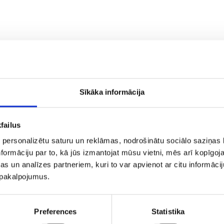
os lētu lidojumu aero.lv piedāvājumus!
Sīkāka informācija
lv
Mūsu partneri
failus
mums
ījumi un noteikumi
 personalizētu saturu un reklāmas, nodrošinātu sociālo saziņas l
tuma politika
formāciju par to, kā jūs izmantojat mūsu vietni, mēs arī kopīgo
pojumu
s un analīzes partneriem, kuri to var apvienot ar citu informācij
mācija
u pakalpojumus.
kti
cas
nets ārzemēs
Preferences
Statistika
 noma