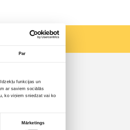
Par
Kontakti
Vašingtono a. 1, Vilnius
īdzekļu funkcijas un
info@aero.lv
+371 66100919
jam ar saviem sociālās
Zvani tiek pieņemti:
u, ko viņiem sniedzat vai ko
P. - Pk. 9:00 - 18:00
Ka arī krievu un angļu
valodās:
P. - Pk. 8:00 - 18:00
Mārketings