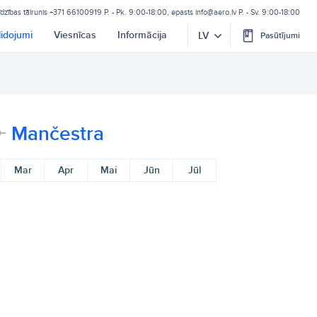
īdzības tālrunis
+371 66100919
P. - Pk. 9:00-18:00, epasts
info@aero.lv
P. - Sv. 9:00-18:00
lidojumi
Viesnīcas
Informācija
LV
Pasūtījumi
Mančestra
Mar
Apr
Mai
Jūn
Jūl