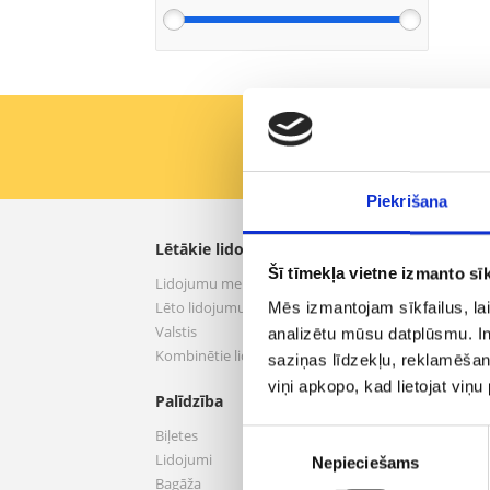
Pirmie saņemiet labāk
Piekrišana
Lētākie lidojumi
aero.
Šī tīmekļa vietne izmanto sīk
Lidojumu meklēšana
Par 
Lēto lidojumu piedāvājumi
Nosac
Mēs izmantojam sīkfailus, lai
Valstis
Privā
analizētu mūsu datplūsmu. In
Kombinētie lidojumi
Pakal
saziņas līdzekļu, reklamēšana
Infor
viņi apkopo, kad lietojat viņ
Palīdzība
Konta
Viesnī
Biļetes
Piekrišanas
Inter
Lidojumi
Nepieciešams
izvēle
Auto
Bagāža