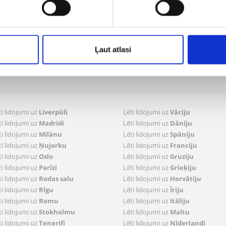
Sekojiet mums
pi un kontakti presei
dātu privātuma politika
 pasūtījumi
Ļaut atlasi
ldīt pasūtījumus
trācija lidojumam
ti lidojumi uz
Liverpūli
Lēti lidojumi uz
Vāciju
ti lidojumi uz
Madridi
Lēti lidojumi uz
Dāniju
ti lidojumi uz
Milānu
Lēti lidojumi uz
Spāniju
ti lidojumi uz
Ņujorku
Lēti lidojumi uz
Franciju
ti lidojumi uz
Oslo
Lēti lidojumi uz
Gruziju
ti lidojumi uz
Parīzi
Lēti lidojumi uz
Grieķiju
ti lidojumi uz
Rodas salu
Lēti lidojumi uz
Horvātiju
ti lidojumi uz
Rīgu
Lēti lidojumi uz
Īriju
ti lidojumi uz
Romu
Lēti lidojumi uz
Itāliju
ti lidojumi uz
Stokholmu
Lēti lidojumi uz
Maltu
ti lidojumi uz
Tenerifi
Lēti lidojumi uz
Nīderlandi