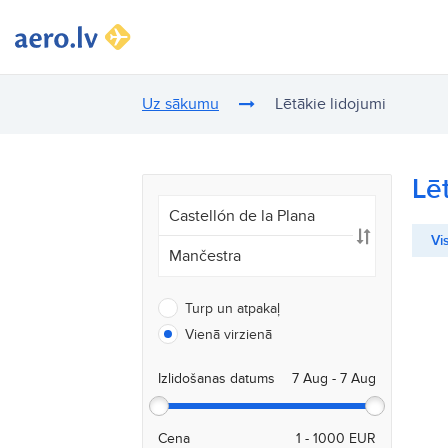
Uz sākumu
Lētākie lidojumi
Lē
Vis
Turp un atpakaļ
Vienā virzienā
Izlidošanas datums
Cena