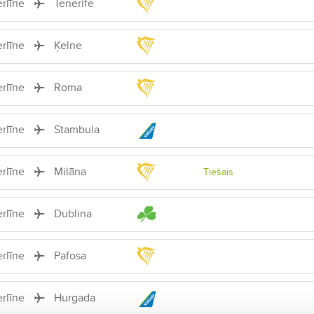
erlīne
Tenerife
erlīne
Ķelne
erlīne
Roma
erlīne
Stambula
erlīne
Milāna
Tiešais
erlīne
Dublina
erlīne
Pafosa
erlīne
Hurgada