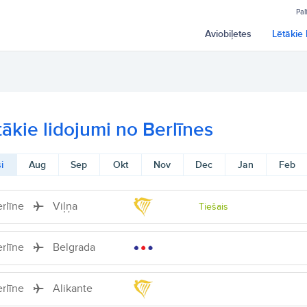
Pal
Aviobiļetes
Lētākie 
tākie lidojumi no Berlīnes
i
Aug
Sep
Okt
Nov
Dec
Jan
Feb
erlīne
Viļņa
Tiešais
erlīne
Belgrada
erlīne
Alikante