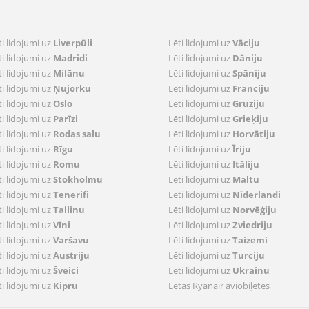
ti lidojumi uz
Liverpūli
Lēti lidojumi uz
Vāciju
ti lidojumi uz
Madridi
Lēti lidojumi uz
Dāniju
ti lidojumi uz
Milānu
Lēti lidojumi uz
Spāniju
ti lidojumi uz
Ņujorku
Lēti lidojumi uz
Franciju
ti lidojumi uz
Oslo
Lēti lidojumi uz
Gruziju
ti lidojumi uz
Parīzi
Lēti lidojumi uz
Grieķiju
ti lidojumi uz
Rodas salu
Lēti lidojumi uz
Horvātiju
ti lidojumi uz
Rīgu
Lēti lidojumi uz
Īriju
ti lidojumi uz
Romu
Lēti lidojumi uz
Itāliju
ti lidojumi uz
Stokholmu
Lēti lidojumi uz
Maltu
ti lidojumi uz
Tenerifi
Lēti lidojumi uz
Nīderlandi
ti lidojumi uz
Tallinu
Lēti lidojumi uz
Norvēģiju
ti lidojumi uz
Vīni
Lēti lidojumi uz
Zviedriju
ti lidojumi uz
Varšavu
Lēti lidojumi uz
Taizemi
ti lidojumi uz
Austriju
Lēti lidojumi uz
Turciju
ti lidojumi uz
Šveici
Lēti lidojumi uz
Ukrainu
ti lidojumi uz
Kipru
Lētas Ryanair aviobiļetes