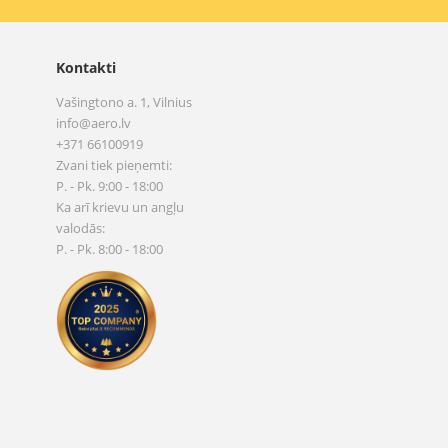
Kontakti
Vašingtono a. 1, Vilnius
info@aero.lv
+371 66100919
Zvani tiek pieņemti:
P. - Pk. 9:00 - 18:00
Ka arī krievu un angļu
valodās:
P. - Pk. 8:00 - 18:00