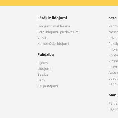
Lētākie lidojumi
aero.
Lidojumu meklēšana
Par 
Lēto lidojumu piedāvājumi
Nosac
Valstis
Privā
Kombinētie lidojumi
Pakal
Infor
Palīdzība
Konta
Viesnī
Biļetes
Inter
Lidojumi
Auto
Bagāža
Logoti
Bērni
Kandi
Citi jautājumi
Mani
Pārva
Reģis