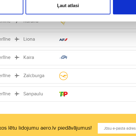
erlīne
Lisabona
Tiešais
Ļaut atlasi
erlīne
Kārdifa
erlīne
Liona
erlīne
Kaira
erlīne
Zalcburga
erlīne
Sanpaulu
os lētu lidojumu aero.lv piedāvājumus!