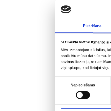
B
B
Piekrišana
B
Šī tīmekļa vietne izmanto sīk
Mēs izmantojam sīkfailus, lai
B
analizētu mūsu datplūsmu. In
saziņas līdzekļu, reklamēšana
viņi apkopo, kad lietojat viņ
B
Piekrišanas
B
Nepieciešams
izvēle
B