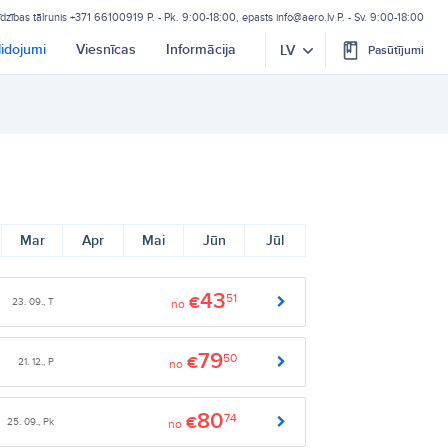
īdzības tālrunis
+371 66100919
P. - Pk. 9:00-18:00, epasts
info@aero.lv
P. - Sv. 9:00-18:00
lidojumi
Viesnīcas
Informācija
LV
Pasūtījumi
Mar
Apr
Mai
Jūn
Jūl
43
51
€
23. 09., T
no
79
50
€
21. 12., P
no
80
74
€
25. 09., Pk
no