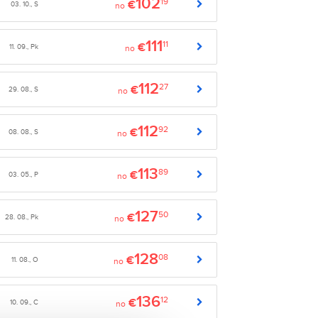
102
19
€
03. 10., S
no
111
11
€
11. 09., Pk
no
112
27
€
29. 08., S
no
112
92
€
08. 08., S
no
113
89
€
03. 05., P
no
127
50
€
28. 08., Pk
no
128
08
€
11. 08., O
no
136
12
€
10. 09., C
no