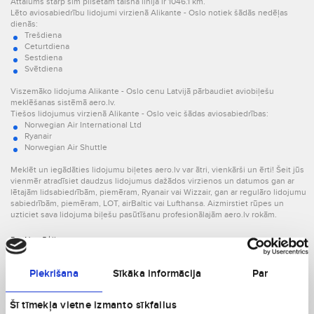
Attālums starp šīm pilsētām taisnā līnijā ir 1046.1 km.
Lēto aviosabiedrību lidojumi virzienā Alikante - Oslo notiek šādās nedēļas
dienās:
Trešdiena
Ceturtdiena
Sestdiena
Svētdiena
Viszemāko lidojuma Alikante - Oslo cenu Latvijā pārbaudiet aviobiļešu
meklēšanas sistēmā aero.lv.
Tiešos lidojumus virzienā Alikante - Oslo veic šādas aviosabiedrības:
Norwegian Air International Ltd
Ryanair
Norwegian Air Shuttle
Meklēt un iegādāties lidojumu biļetes aero.lv var ātri, vienkārši un ērti! Šeit jūs
vienmēr atradīsiet daudzus lidojumus dažādos virzienos un datumos gan ar
lētajām lidsabiedrībām, piemēram, Ryanair vai Wizzair, gan ar regulāro lidojumu
sabiedrībām, piemēram, LOT, airBaltic vai Lufthansa. Aizmirstiet rūpes un
uzticiet sava lidojuma biļešu pasūtīšanu profesionālajām aero.lv rokām.
Par Norvēģiju
Jūs vilina Norvēģija? Lieliska izvēle! Šī valsts atrodas - Eiropā. aero.lv, un jūsu
lēto lidojumu partneris palīdzēs ne tikai atrast vislētākos lidojumus, bet arī
Piekrišana
Sīkāka informācija
Par
parūpēsies, lai ceļojums būtu ērts un tieši tāds, kāds Jums vajadzīgs.
Neaizmirstiet par laika atšķirību! Norvēģija atrodas GMT +2 laika joslā, tātad,
kad Latvijā ir plkst. 13.00., tur pulkstenis sit 12.
Šī tīmekļa vietne izmanto sīkfailus