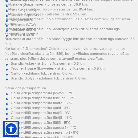
Namsos (OSY)
- Attālums Gardermoen - pilsētas centrs: 36.9 km.
Orland (OLA)
- Attālums Sandefjord Torp - pilsētas centrs: 85.4 km.
Berlevag (BVG)
- Attālums Moss Rygge - pilsētas centrs: 59.6 km.
Klanten Arpt (GLL)
Brauciens ar automašīnu no Gardermoen līdz pilsētas centram ilgs aptuveni
Skagen (SKN)
45 min.
Svartnes (VAW)
Brauciens ar automašīnu no Sandefjord Torp līdz pilsētas centram ilgs
Mehamn (MEH)
aptuveni 1 st. 33 min.
Svalbard (LYR)
Brauciens ar automašīnu no Moss Rygge līdz pilsētas centram ilgs aptuveni 55
min.
Kur šai pilsētā apmesties? Oslo ir ne viena vien vieta, kur varat apmesties
(kopējais viesnīcu skaits tajā ir 1819), bet, ja vēlaties apmesties tuvu pilsētas
centram, piedāvājam dažas centra tuvumā esošas viesnīcas:
Scandic Asker - attālums līdz centram 0.3 km;
Frogner House Skovveien - attālums līdz centram 0.5 km;
Carlton - attālums līdz centram 0.6 km;
Scandic Sjolyst - attālums līdz centram 0.8 km.
Gaisa vidējā temperatūra
Gaisa vidējā temperatūra janvārī - -7°C
Gaisa vidējā temperatūra februārī - -7°C
Gaisa vidējā temperatūra martā - -2°C
Gaisa vidējā temperatūra aprīlī - 3°C
Gaisa vidējā temperatūra maijā - 9°C
Gaisa vidējā temperatūra jūnijā - 14°C
Gaisa vidējā temperatūra jūlijā - 15°C
Gaisa vidējā temperatūra augustā - 14°C
Gaisa vidējā temperatūra septembrī - 9°C
Gaisa vidējā temperatūra oktobrī - 5°C