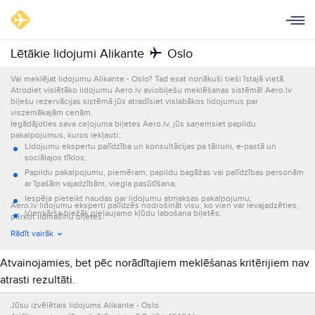
Lētākie lidojumi Alikante
Oslo
Vai meklējat lidojumu Alikante - Oslo? Tad esat nonākuši tieši īstajā vietā.
Atrodiet vislētāko lidojumu Aero.lv aviobiļešu meklēšanas sistēmā! Aero.lv
biļešu rezervācijas sistēmā jūs atradīsiet vislabākos lidojumus par
viszemākajām cenām.
Iegādājoties sava ceļojuma biļetes Aero.lv, jūs saņemsiet papildu
pakalpojumus, kuros iekļauti:
Lidojumu ekspertu palīdzība un konsultācijas pa tālruni, e-pastā un
sociālajos tīklos;
Papildu pakalpojumu, piemēram, papildu bagāžas vai palīdzības personām
ar īpašām vajadzībām, viegla pasūtīšana;
Iespēja pieteikt naudas par lidojumu atmaksas pakalpojumu;
Aero.lv lidojumu eksperti palīdzēs nodrošināt visu, ko vien var ievajadzēties,
Vienkārša biežāk pieļaujamo kļūdu labošana biļetēs;
pērkot lidmašīnu biļetes.
Informācijas par lidojumu nosūtīšana e-pastā un ar īsziņām.
Rādīt vairāk
Atvainojamies, bet pēc norādītajiem meklēšanas kritērijiem nav
atrasti rezultāti.
Jūsu izvēlētais lidojums Alikante - Oslo.