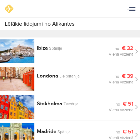
Lētākie lidojumi no Alikantes
Ibiza
€
32
Spānija
no
Vienā virzienā
Londona
€
39
Lielbritānija
no
Vienā virzienā
Stokholma
€
51
Zviedrija
no
Vienā virzienā
Madride
€
51
Spānija
no
Vienā virzienā