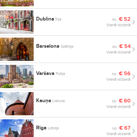
Dublina
€
52
Īrija
no
Vienā virzienā
Barselona
€
54
Spānija
no
Vienā virzienā
Varšava
€
56
Polija
no
Vienā virzienā
Kauņa
€
60
Lietuva
no
Vienā virzienā
Rīga
€
67
Latvija
no
Vienā virzienā