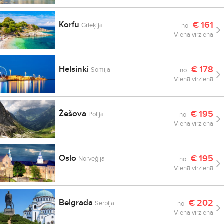
Korfu
€
161
Grieķija
no
Vienā virzienā
Helsinki
€
178
Somija
no
Vienā virzienā
Žešova
€
195
Polija
no
Vienā virzienā
Oslo
€
195
Norvēģija
no
Vienā virzienā
Belgrada
€
202
Serbija
no
Vienā virzienā