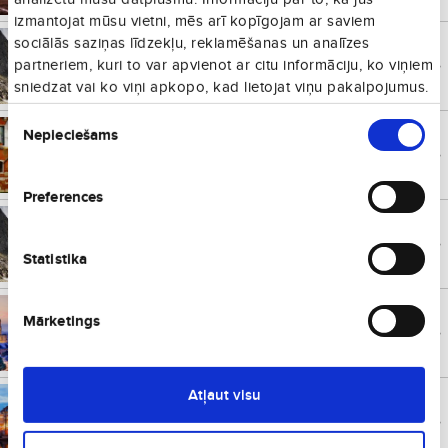
izmantojat mūsu vietni, mēs arī kopīgojam ar saviem
sociālās saziņas līdzekļu, reklamēšanas un analīzes
Bilbao
€
76
Spānija
no
partneriem, kuri to var apvienot ar citu informāciju, ko viņiem
Vienā virzienā
sniedzat vai ko viņi apkopo, kad lietojat viņu pakalpojumus.
Piekrišanas
Nepieciešams
izvēle
Venēcija
€
82
Itālija
no
Vienā virzienā
Preferences
Palanga
€
96
Lietuva
no
Vienā virzienā
Statistika
Malaga
€
101
Mārketings
Spānija
no
Vienā virzienā
Atļaut visu
Kopenhāgena
€
114
Dānija
no
Vienā virzienā