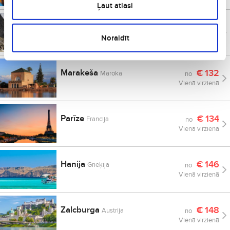
Ļaut atlasi
Frankfurte
€
125
Vācija
no
Vienā virzienā
Noraidīt
Marakeša
€
132
Maroka
no
Vienā virzienā
Parīze
€
134
Francija
no
Vienā virzienā
Hanija
€
146
Grieķija
no
Vienā virzienā
Zalcburga
€
148
Austrija
no
Vienā virzienā