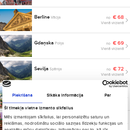
Berlīne
€
68
Vācija
no
Vienā virzienā
Gdaņska
€
69
Polija
no
Vienā virzienā
Sevilja
€
72
Spānija
no
Vienā virzienā
Viļņa
€
72
Piekrišana
Sīkāka informācija
Par
Lietuva
no
Vienā virzienā
Šī tīmekļa vietne izmanto sīkfailus
Mēs izmantojam sīkfailus, lai personalizētu saturu un
Sofija
€
73
Bulgārija
no
reklāmas, nodrošinātu sociālo saziņas līdzekļu funkcijas un
Vienā virzienā
analizētu mūsu datplūsmu. Informāciju par to, kā jūs