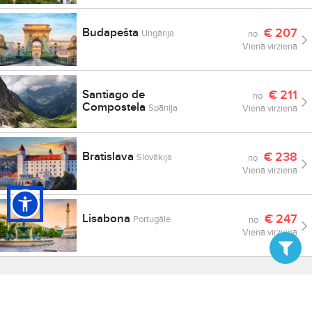
Budapešta
€
207
Ungārija
no
Vienā virzienā
Santiago de
€
211
no
Compostela
Spānija
Vienā virzienā
Bratislava
€
238
Slovākija
no
Vienā virzienā
Lisabona
€
247
Portugāle
no
Vienā virzienā