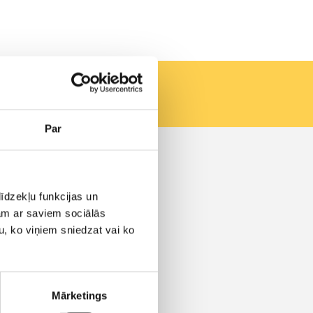
Par
Kontakti
Vašingtono a. 1, Vilnius
īdzekļu funkcijas un
info@aero.lv
+371 66100919
jam ar saviem sociālās
Zvani tiek pieņemti:
u, ko viņiem sniedzat vai ko
P. - Pk. 9:00 - 18:00
Ka arī krievu un angļu
valodās:
P. - Pk. 8:00 - 18:00
Mārketings