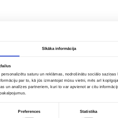
os lētu lidojumu aero.lv piedāvājumus!
Sīkāka informācija
lv
Mūsu partneri
failus
mums
ījumi un noteikumi
 personalizētu saturu un reklāmas, nodrošinātu sociālo saziņas l
tuma politika
formāciju par to, kā jūs izmantojat mūsu vietni, mēs arī kopīgo
pojumu
s un analīzes partneriem, kuri to var apvienot ar citu informācij
mācija
u pakalpojumus.
kti
cas
nets ārzemēs
Preferences
Statistika
 noma