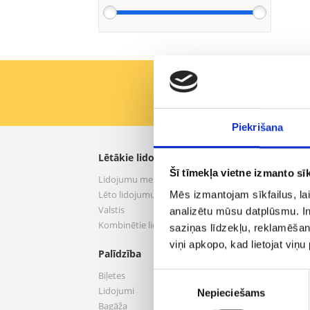
Pirmie saņemiet labāk
Piekrišana
Lētākie lidojumi
aero.
Šī tīmekļa vietne izmanto sīk
Lidojumu meklēšana
Par 
Lēto lidojumu piedāvājumi
Nosac
Mēs izmantojam sīkfailus, lai
Valstis
Privā
analizētu mūsu datplūsmu. In
Kombinētie lidojumi
Pakal
saziņas līdzekļu, reklamēšana
Infor
viņi apkopo, kad lietojat viņ
Palīdzība
Konta
Viesnī
Biļetes
Piekrišanas
Inter
Lidojumi
Nepieciešams
izvēle
Auto
Bagāža