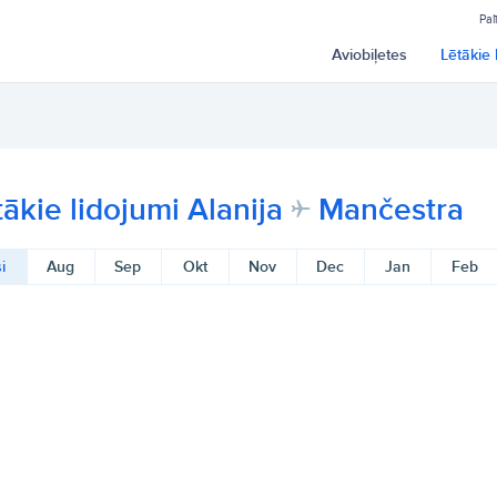
Pal
Aviobiļetes
Lētākie 
tākie lidojumi Alanija
Mančestra
i
Aug
Sep
Okt
Nov
Dec
Jan
Feb