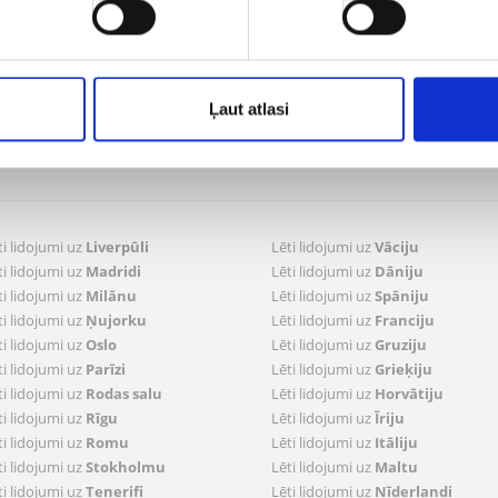
Sekojiet mums
pi un kontakti presei
dātu privātuma politika
 pasūtījumi
Ļaut atlasi
ldīt pasūtījumus
trācija lidojumam
ti lidojumi uz
Liverpūli
Lēti lidojumi uz
Vāciju
ti lidojumi uz
Madridi
Lēti lidojumi uz
Dāniju
ti lidojumi uz
Milānu
Lēti lidojumi uz
Spāniju
ti lidojumi uz
Ņujorku
Lēti lidojumi uz
Franciju
ti lidojumi uz
Oslo
Lēti lidojumi uz
Gruziju
ti lidojumi uz
Parīzi
Lēti lidojumi uz
Grieķiju
ti lidojumi uz
Rodas salu
Lēti lidojumi uz
Horvātiju
ti lidojumi uz
Rīgu
Lēti lidojumi uz
Īriju
ti lidojumi uz
Romu
Lēti lidojumi uz
Itāliju
ti lidojumi uz
Stokholmu
Lēti lidojumi uz
Maltu
ti lidojumi uz
Tenerifi
Lēti lidojumi uz
Nīderlandi