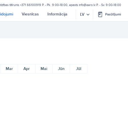
īdzības tālrunis
+371 66100919
P. - Pk. 9:00-18:00, epasts
info@aero.lv
P. - Sv. 9:00-18:00
lidojumi
Viesnīcas
Informācija
LV
Pasūtījumi
Mar
Apr
Mai
Jūn
Jūl