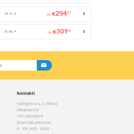
294
57
€
26. 12., S
no
301
62
€
10. 08., P
no
Kontakti
Vašingtono a. 1, Vilnius
info@aero.lv
+371 66100919
Zvani tiek pieņemti:
P. - Pk. 9:00 - 18:00