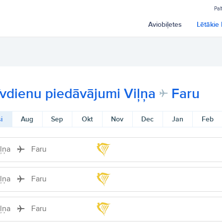
Pal
Aviobiļetes
Lētākie 
īvdienu piedāvājumi Viļņa
Faru
i
Aug
Sep
Okt
Nov
Dec
Jan
Feb
iļņa
Faru
iļņa
Faru
iļņa
Faru