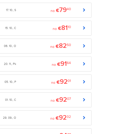
79
40
€
17. 10., S
no
81
10
€
15. 10., C
no
82
50
€
06. 10., O
no
91
64
€
20. 11., Pk
no
92
01
€
05. 10., P
no
92
07
€
01. 10., C
no
92
32
€
29. 09., O
no