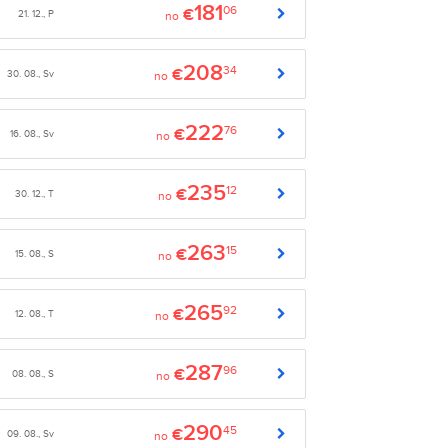
181
06
€
21. 12., P
no
208
34
€
30. 08., Sv
no
222
76
€
16. 08., Sv
no
235
12
€
30. 12., T
no
263
15
€
15. 08., S
no
265
92
€
12. 08., T
no
287
96
€
08. 08., S
no
290
45
€
09. 08., Sv
no