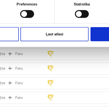
Preferences
Statistika
iļņa
Faru
iļņa
Faru
Ļaut atlasi
iļņa
Faru
iļņa
Faru
iļņa
Faru
iļņa
Faru
iļņa
Faru