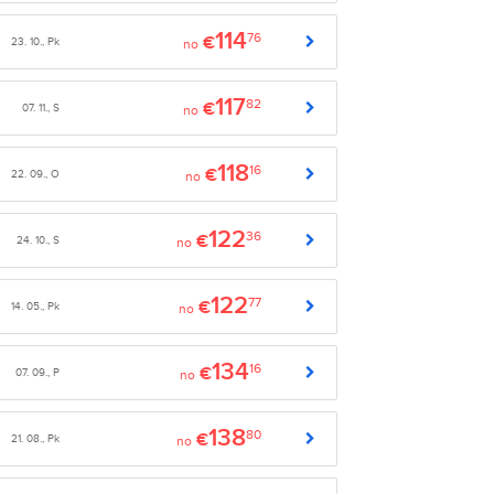
114
76
€
23. 10., Pk
no
117
82
€
07. 11., S
no
118
16
€
22. 09., O
no
122
36
€
24. 10., S
no
122
77
€
14. 05., Pk
no
134
16
€
07. 09., P
no
138
80
€
21. 08., Pk
no