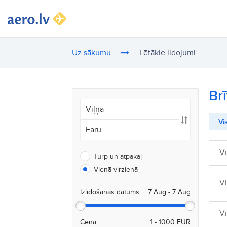
Uz sākumu
Lētākie lidojumi
Br
Vis
V
Turp un atpakaļ
Vienā virzienā
V
Izlidošanas datums
V
Cena