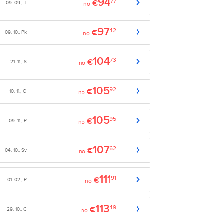
94
77
€
09. 09., T
no
97
42
€
09. 10., Pk
no
104
73
€
21. 11., S
no
105
92
€
10. 11., O
no
105
95
€
09. 11., P
no
107
62
€
04. 10., Sv
no
111
91
€
01. 02., P
no
113
49
€
29. 10., C
no