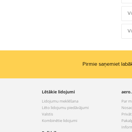
V
V
Pirmie saņemiet labāk
Lētākie lidojumi
aero.
Lidojumu meklēšana
Par 
Lēto lidojumu piedāvājumi
Nosac
Valstis
Privā
Kombinētie lidojumi
Pakal
Infor