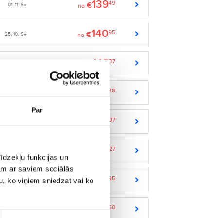
139
49
€
01. 11., Sv
no
140
95
€
25. 10., Sv
no
142
37
€
24. 08., P
no
146
38
€
01. 09., O
no
Par
150
97
€
05. 09., S
no
153
27
€
07. 01., C
no
īdzekļu funkcijas un
jam ar saviem sociālās
154
95
€
u, ko viņiem sniedzat vai ko
17. 08., P
no
157
60
€
29. 05., S
no