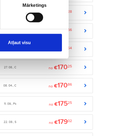
Mārketings
159
28
€
30. 10., Pk
no
160
66
€
31. 10., S
no
Atļaut visu
167
54
€
23. 08., Sv
no
170
25
€
27. 08., C
no
170
86
€
08. 04., C
no
175
25
€
11. 09., Pk
no
179
02
€
22. 08., S
no