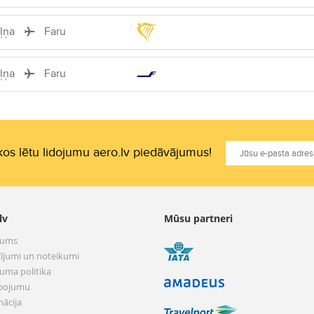
iļņa
Faru
iļņa
Faru
os lētu lidojumu aero.lv piedāvājumus!
lv
Mūsu partneri
mums
ījumi un noteikumi
tuma politika
pojumu
mācija