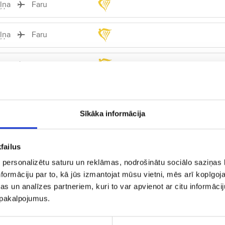
iļņa
Faru
iļņa
Faru
iļņa
Faru
iļņa
Faru
Sīkāka informācija
iļņa
Faru
failus
iļņa
Faru
 personalizētu saturu un reklāmas, nodrošinātu sociālo saziņas l
formāciju par to, kā jūs izmantojat mūsu vietni, mēs arī kopīgo
iļņa
Faru
s un analīzes partneriem, kuri to var apvienot ar citu informācij
u pakalpojumus.
iļņa
Faru