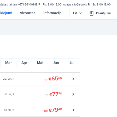
īdzības tālrunis
+371 66100919
P. - Pk. 9:00-18:00, epasts
info@aero.lv
P. - Sv. 9:00-18:00
lidojumi
Viesnīcas
Informācija
LV
Pasūtījumi
Mar
Apr
Mai
Jūn
Jūl
65
80
€
28. 09., P
no
77
70
€
10. 10., S
no
79
40
€
03. 10., S
no