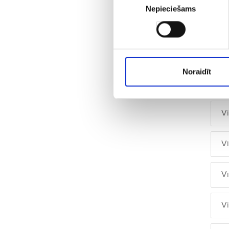
Nepieciešams
izvēle
V
V
Noraidīt
V
V
V
V
V