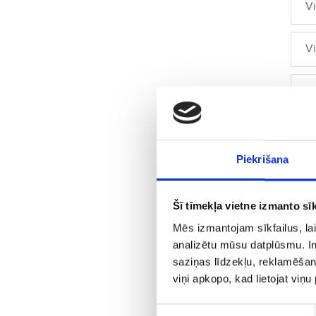
V
V
V
V
Piekrišana
V
Šī tīmekļa vietne izmanto sīk
V
Mēs izmantojam sīkfailus, lai
analizētu mūsu datplūsmu. In
V
saziņas līdzekļu, reklamēšana
viņi apkopo, kad lietojat viņ
V
Piekrišanas