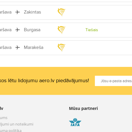
aršava
Zakintas
aršava
Burgasa
Tiešais
aršava
Marakeša
os lētu lidojumu aero.lv piedāvājumus!
lv
Mūsu partneri
mums
ījumi un noteikumi
tuma politika