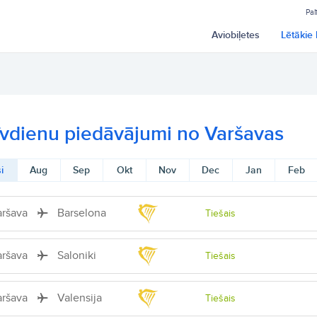
Pal
Aviobiļetes
Lētākie 
īvdienu piedāvājumi no Varšavas
i
Aug
Sep
Okt
Nov
Dec
Jan
Feb
aršava
Barselona
Tiešais
aršava
Saloniki
Tiešais
aršava
Valensija
Tiešais