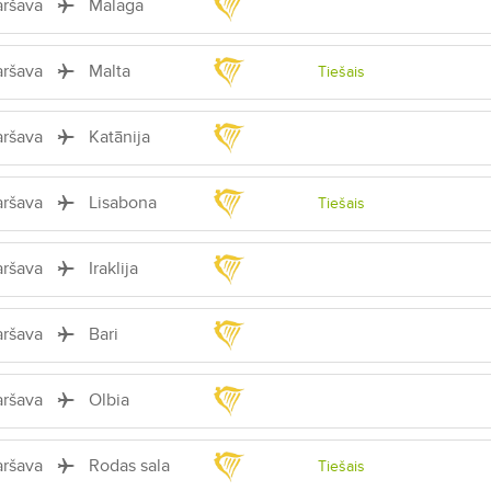
aršava
Malaga
aršava
Malta
Tiešais
aršava
Katānija
aršava
Lisabona
Tiešais
aršava
Iraklija
aršava
Bari
aršava
Olbia
aršava
Rodas sala
Tiešais