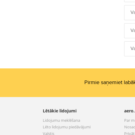
V
V
V
Pirmie saņemiet labāk
Lētākie lidojumi
aero.
Lidojumu meklēšana
Par 
Lēto lidojumu piedāvājumi
Nosac
Valstis
Privā