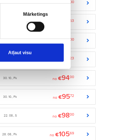
87
00
€
08. 08., S
no
Mārketings
88
63
€
14. 09., P
no
90
00
€
12. 09., S
no
Atļaut visu
92
23
€
26. 11., C
no
94
00
€
30. 10., Pk
no
95
72
€
30. 10., Pk
no
98
00
€
22. 08., S
no
105
69
€
28. 08., Pk
no