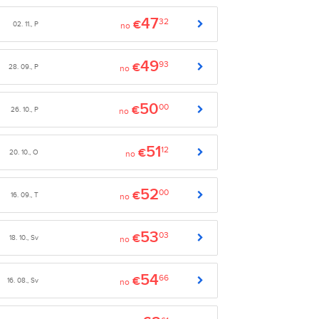
47
32
€
02. 11., P
no
49
93
€
28. 09., P
no
50
00
€
26. 10., P
no
51
12
€
20. 10., O
no
52
00
€
16. 09., T
no
53
03
€
18. 10., Sv
no
54
66
€
16. 08., Sv
no