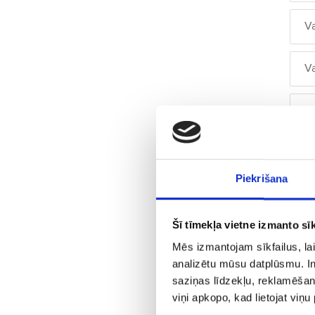
V
V
V
V
Piekrišana
V
Šī tīmekļa vietne izmanto sīk
V
Mēs izmantojam sīkfailus, lai
analizētu mūsu datplūsmu. In
V
saziņas līdzekļu, reklamēšana
viņi apkopo, kad lietojat viņ