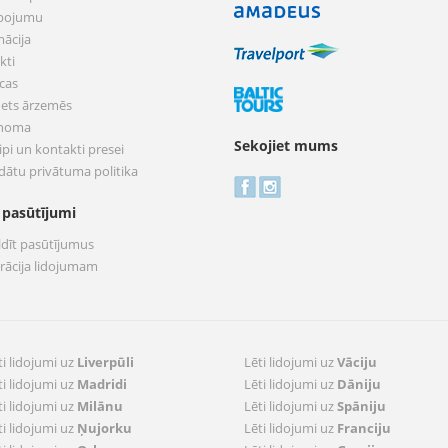
pojumu
mācija
kti
cas
nets ārzemēs
 noma
Sekojiet mums
pi un kontakti presei
dātu privātuma politika
 pasūtījumi
ldīt pasūtījumus
trācija lidojumam
ti lidojumi uz
Liverpūli
Lēti lidojumi uz
Vāciju
ti lidojumi uz
Madridi
Lēti lidojumi uz
Dāniju
ti lidojumi uz
Milānu
Lēti lidojumi uz
Spāniju
ti lidojumi uz
Ņujorku
Lēti lidojumi uz
Franciju