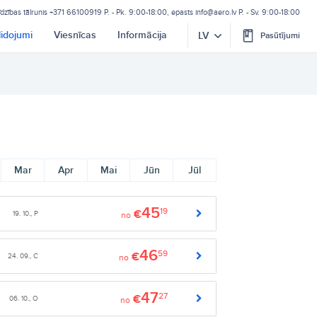
īdzības tālrunis
+371 66100919
P. - Pk. 9:00-18:00, epasts
info@aero.lv
P. - Sv. 9:00-18:00
lidojumi
Viesnīcas
Informācija
LV
Pasūtījumi
Mar
Apr
Mai
Jūn
Jūl
45
19
€
19. 10., P
no
46
59
€
24. 09., C
no
47
27
€
06. 10., O
no