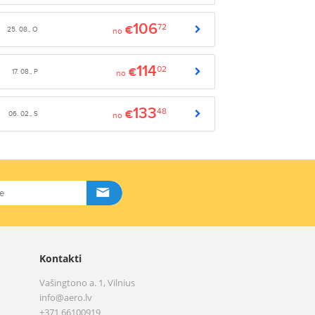
106
72
€
25. 08., O
no
114
02
€
17. 08., P
no
133
48
€
06. 02., S
no
Kontakti
Vašingtono a. 1, Vilnius
info@aero.lv
+371 66100919