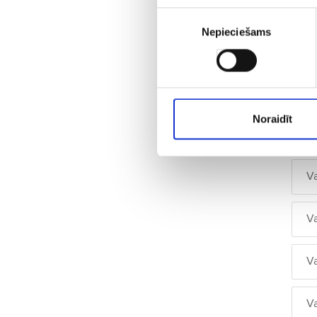
V
Piekrišanas
Nepieciešams
izvēle
V
V
Noraidīt
V
V
V
V
V