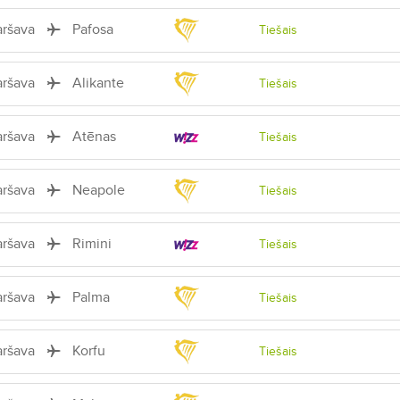
aršava
Pafosa
Tiešais
aršava
Alikante
Tiešais
aršava
Atēnas
Tiešais
aršava
Neapole
Tiešais
aršava
Rimini
Tiešais
aršava
Palma
Tiešais
aršava
Korfu
Tiešais