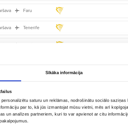
aršava
Faru
aršava
Tenerife
aršava
Funšala
aršava
Hanija
Tiešais
Sīkāka informācija
aršava
Portu
failus
aršava
Splita
Tiešais
 personalizētu saturu un reklāmas, nodrošinātu sociālo saziņas l
formāciju par to, kā jūs izmantojat mūsu vietni, mēs arī kopīgo
aršava
Santorini
s un analīzes partneriem, kuri to var apvienot ar citu informācij
u pakalpojumus.