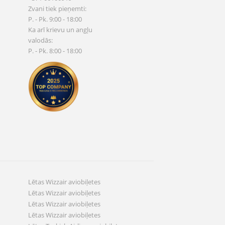
Zvani tiek pieņemti:
P. - Pk. 9:00 - 18:00
Ka arī krievu un angļu
valodās:
P. - Pk. 8:00 - 18:00
Lētas Wizzair aviobiļetes
Lētas Wizzair aviobiļetes
Lētas Wizzair aviobiļetes
Lētas Wizzair aviobiļetes