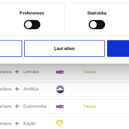
aršava
Zadara
Tiešais
Preferences
Statistika
aršava
Fuerteventura
aršava
Varna
Tiešais
Ļaut atlasi
aršava
Laspalmasa
aršava
Larnaka
Tiešais
aršava
Antālija
aršava
Dubrovnika
Tiešais
aršava
Kaljāri