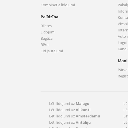
Kombinētie lidojumi
Pakal
Infor
Palīdzība
Konta
Viesnī
Biļetes
Inter
Lidojumi
Auto
Bagāža
Logoti
Bērni
Kandi
Citi jautājumi
Mani
Pārva
Reģis
Lēti lidojumi uz
Malagu
Lē
Lēti lidojumi uz
Alikanti
Lē
Lēti lidojumi uz
Amsterdamu
Lē
Lēti lidojumi uz
Antāliju
Lē