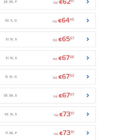
62
61
€
28. 09., P
no
64
45
€
03. 11., O
no
65
67
€
31. 10., S
no
67
08
€
31. 10., S
no
67
53
€
13. 10., O
no
67
67
€
05. 09., S
no
73
61
€
03. 10., S
no
73
91
€
17. 08., P
no