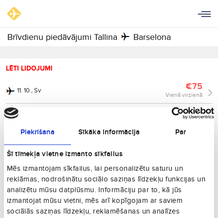
Brīvdienu piedāvājumi Tallina
Barselona
LĒTI LIDOJUMI
€75
11. 10., Sv
Vienā virzienā
€85
18. 10., Sv
Vienā virzienā
Piekrišana
Sīkāka informācija
Par
€86
15. 10., C
Vienā virzienā
Šī tīmekļa vietne izmanto sīkfailus
€94
13. 09., Sv
Mēs izmantojam sīkfailus, lai personalizētu saturu un
Vienā virzienā
reklāmas, nodrošinātu sociālo saziņas līdzekļu funkcijas un
€100
analizētu mūsu datplūsmu. Informāciju par to, kā jūs
14. 02., Sv
Vienā virzienā
izmantojat mūsu vietni, mēs arī kopīgojam ar saviem
sociālās saziņas līdzekļu, reklamēšanas un analīzes
€105
18. 09., Pk