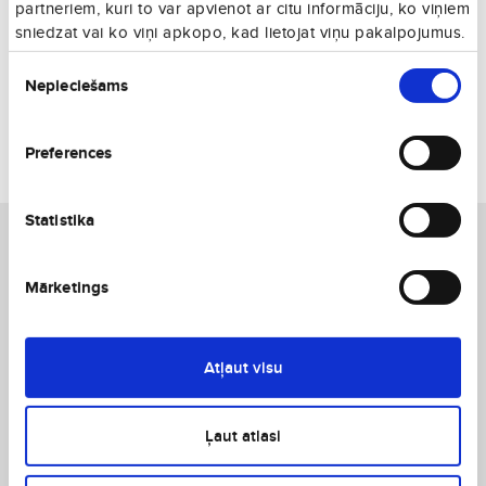
partneriem, kuri to var apvienot ar citu informāciju, ko viņiem
Vienā virzienā
sniedzat vai ko viņi apkopo, kad lietojat viņu pakalpojumus.
€107
10. 09., C
Piekrišanas
Vienā virzienā
Nepieciešams
izvēle
€213
30. 08., Sv
Vienā virzienā
Preferences
€234
07. 08., Pk
Vienā virzienā
Statistika
Mārketings
Atļaut visu
Ļaut atlasi