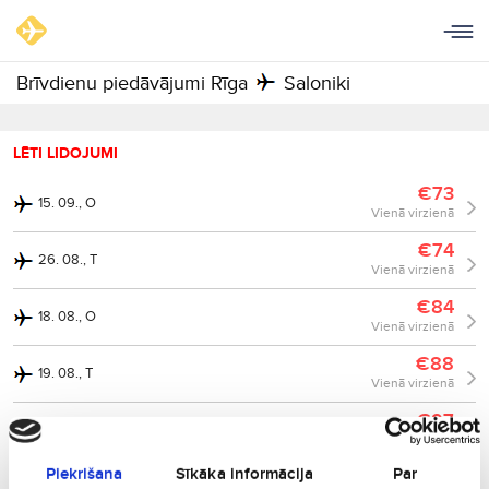
Brīvdienu piedāvājumi Rīga
Saloniki
LĒTI LIDOJUMI
€73
15. 09., O
Vienā virzienā
€74
26. 08., T
Vienā virzienā
€84
18. 08., O
Vienā virzienā
€88
19. 08., T
Vienā virzienā
€97
24. 08., P
Vienā virzienā
Piekrišana
Sīkāka informācija
Par
€101
18. 09., Pk