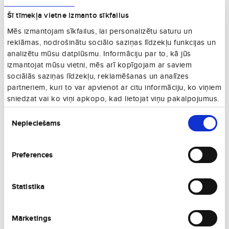
Vienā virzienā
Šī tīmekļa vietne izmanto sīkfailus
€104
25. 10., Sv
Mēs izmantojam sīkfailus, lai personalizētu saturu un
Vienā virzienā
reklāmas, nodrošinātu sociālo saziņas līdzekļu funkcijas un
€114
14. 09., P
analizētu mūsu datplūsmu. Informāciju par to, kā jūs
Vienā virzienā
izmantojat mūsu vietni, mēs arī kopīgojam ar saviem
€112
sociālās saziņas līdzekļu, reklamēšanas un analīzes
04. 09., Pk
Vienā virzienā
partneriem, kuri to var apvienot ar citu informāciju, ko viņiem
sniedzat vai ko viņi apkopo, kad lietojat viņu pakalpojumus.
€114
20. 08., C
Vienā virzienā
Piekrišanas
Nepieciešams
izvēle
€118
14. 08., Pk
Vienā virzienā
€119
Preferences
24. 09., C
Vienā virzienā
€130
21. 08., Pk
Statistika
Vienā virzienā
€130
13. 08., C
Vienā virzienā
Mārketings