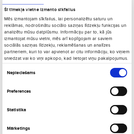
€93
17. 11., O
Šī tīmekļa vietne izmanto sīkfailus
Vienā virzienā
Mēs izmantojam sīkfailus, lai personalizētu saturu un
€96
16. 11., P
reklāmas, nodrošinātu sociālo saziņas līdzekļu funkcijas un
Vienā virzienā
analizētu mūsu datplūsmu. Informāciju par to, kā jūs
€96
izmantojat mūsu vietni, mēs arī kopīgojam ar saviem
03. 12., C
Vienā virzienā
sociālās saziņas līdzekļu, reklamēšanas un analīzes
€96
partneriem, kuri to var apvienot ar citu informāciju, ko viņiem
21. 12., P
Vienā virzienā
sniedzat vai ko viņi apkopo, kad lietojat viņu pakalpojumus.
Piekrišanas
€96
27. 12., Sv
Nepieciešams
izvēle
Vienā virzienā
€95
08. 09., O
Vienā virzienā
Preferences
€95
02. 11., P
Vienā virzienā
Statistika
€97
21. 08., Pk
Vienā virzienā
Mārketings
€96
12. 09., S