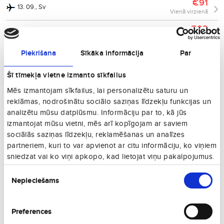
€91
13. 09., Sv
Vienā virzienā
€92
20. 09., Sv
Vienā virzienā
Piekrišana
Sīkāka informācija
Par
€92
02. 10., Pk
Vienā virzienā
Šī tīmekļa vietne izmanto sīkfailus
€93
26. 11., C
Mēs izmantojam sīkfailus, lai personalizētu saturu un
Vienā virzienā
reklāmas, nodrošinātu sociālo saziņas līdzekļu funkcijas un
€93
12. 09., S
analizētu mūsu datplūsmu. Informāciju par to, kā jūs
Vienā virzienā
izmantojat mūsu vietni, mēs arī kopīgojam ar saviem
€93
sociālās saziņas līdzekļu, reklamēšanas un analīzes
20. 11., Pk
Vienā virzienā
partneriem, kuri to var apvienot ar citu informāciju, ko viņiem
sniedzat vai ko viņi apkopo, kad lietojat viņu pakalpojumus.
€95
20. 08., C
Vienā virzienā
Piekrišanas
Nepieciešams
izvēle
€94
22. 08., S
Vienā virzienā
€96
Preferences
19. 09., S
Vienā virzienā