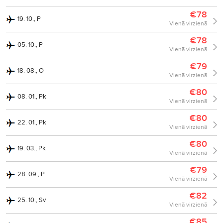
€78
19. 10., P
Vienā virzienā
€78
05. 10., P
Vienā virzienā
€79
18. 08., O
Vienā virzienā
€80
08. 01., Pk
Vienā virzienā
€80
22. 01., Pk
Vienā virzienā
€80
19. 03., Pk
Vienā virzienā
€79
28. 09., P
Vienā virzienā
€82
25. 10., Sv
Vienā virzienā
€85