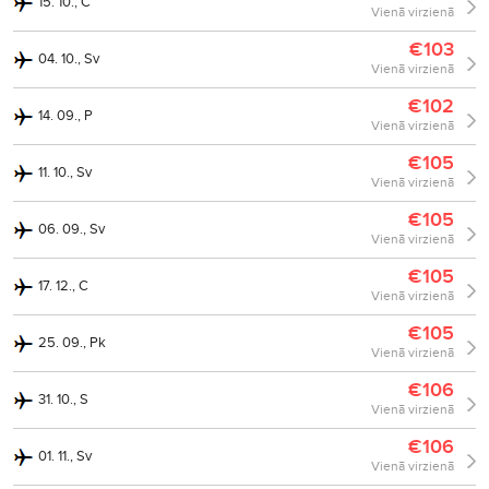
15. 10., C
Vienā virzienā
€103
04. 10., Sv
Vienā virzienā
€102
14. 09., P
Vienā virzienā
€105
11. 10., Sv
Vienā virzienā
€105
06. 09., Sv
Vienā virzienā
€105
17. 12., C
Vienā virzienā
€105
25. 09., Pk
Vienā virzienā
€106
31. 10., S
Vienā virzienā
€106
01. 11., Sv
Vienā virzienā