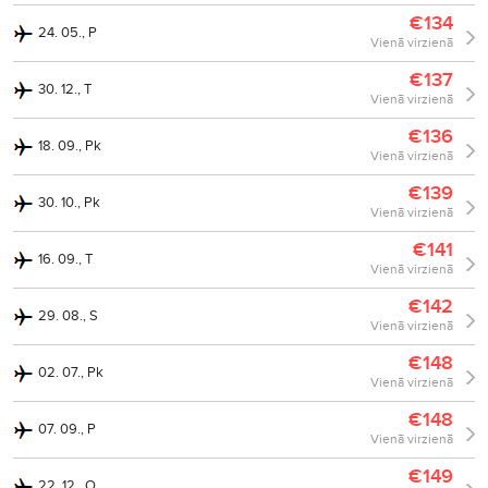
€134
24. 05., P
Vienā virzienā
€137
30. 12., T
Vienā virzienā
€136
18. 09., Pk
Vienā virzienā
€139
30. 10., Pk
Vienā virzienā
€141
16. 09., T
Vienā virzienā
€142
29. 08., S
Vienā virzienā
€148
02. 07., Pk
Vienā virzienā
€148
07. 09., P
Vienā virzienā
€149
22. 12., O