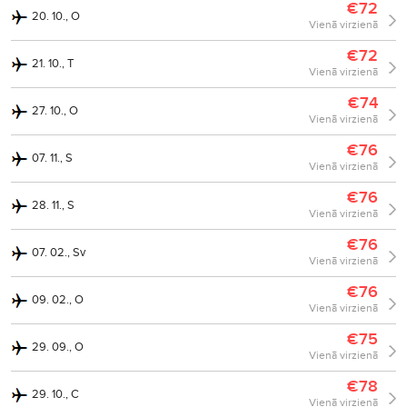
€72
20. 10., O
Vienā virzienā
€72
21. 10., T
Vienā virzienā
€74
27. 10., O
Vienā virzienā
€76
07. 11., S
Vienā virzienā
€76
28. 11., S
Vienā virzienā
€76
07. 02., Sv
Vienā virzienā
€76
09. 02., O
Vienā virzienā
€75
29. 09., O
Vienā virzienā
€78
29. 10., C
Vienā virzienā