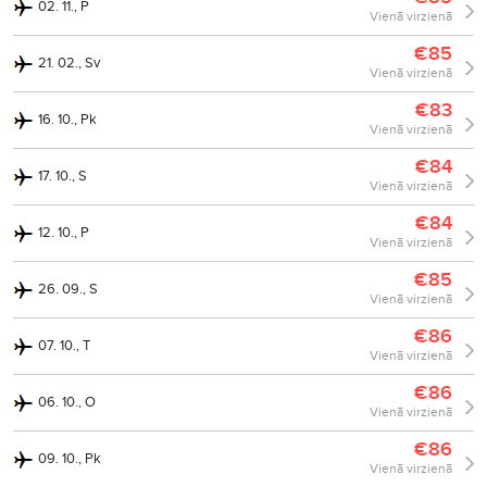
02. 11., P
Vienā virzienā
€85
21. 02., Sv
Vienā virzienā
€83
16. 10., Pk
Vienā virzienā
€84
17. 10., S
Vienā virzienā
€84
12. 10., P
Vienā virzienā
€85
26. 09., S
Vienā virzienā
€86
07. 10., T
Vienā virzienā
€86
06. 10., O
Vienā virzienā
€86
09. 10., Pk
Vienā virzienā