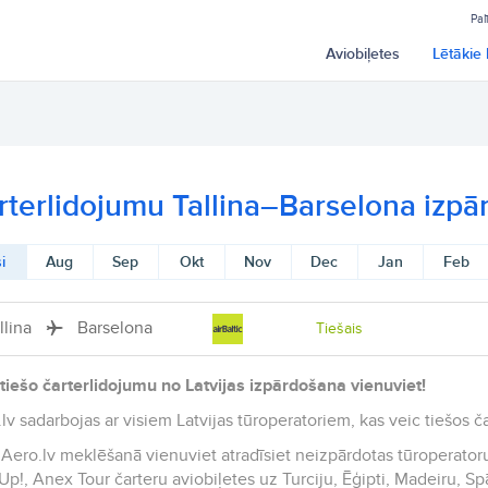
Pal
Aviobiļetes
Lētākie 
rterlidojumu Tallina–Barselona izp
i
Aug
Sep
Okt
Nov
Dec
Jan
Feb
llina
Barselona
Tiešais
tiešo čarterlidojumu no Latvijas izpārdošana vienuviet!
lv sadarbojas ar visiem Latvijas tūroperatoriem, kas veic tiešos č
 Aero.lv meklēšanā vienuviet atradīsiet neizpārdotas tūroperatoru
Up!, Anex Tour čarteru aviobiļetes uz Turciju, Ēģipti, Madeiru, Sp