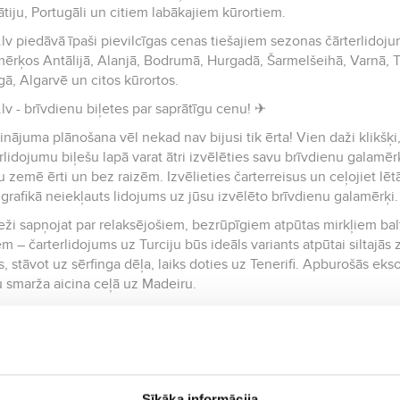
tiju, Portugāli un citiem labākajiem kūrortiem.
lv piedāvā īpaši pievilcīgas cenas tiešajiem sezonas čārterlidoju
ērķos Antālijā, Alanjā, Bodrumā, Hurgadā, Šarmelšeihā, Varnā, Ti
ā, Algarvē un citos kūrortos.
lv - brīvdienu biļetes par saprātīgu cenu! ✈
inājuma plānošana vēl nekad nav bijusi tik ērta! Vien daži klikšķi, 
rlidojumu biļešu lapā varat ātri izvēlēties savu brīvdienu galamērķ
 zemē ērti un bez raizēm. Izvēlieties čarterreisus un ceļojiet lētāk
r grafikā neiekļauts lidojums uz jūsu izvēlēto brīvdienu galamērķi
eži sapņojat par relaksējošiem, bezrūpīgiem atpūtas mirkļiem ba
em – čarterlidojums uz Turciju būs ideāls variants atpūtai siltajās
s, stāvot uz sērfinga dēļa, laiks doties uz Tenerifi. Apburošās ek
u smarža aicina ceļā uz Madeiru.
lv portālā jūs varat tiešsaistē rezervēt biļetes uz šiem un citie
ēties piemērotākos lidojumus un plānot atvaļinājumu neatkarīgi no t
ešanos Rīgā vai citā pilsētā, vai arī tikai vienā virzienā. Aero.lv 
jumiem un sniegs visu nepieciešamo palīdzību, lai jūs varētu re
u, ņemiet vērā, ka mainīgo lidsabiedrību noteikumu dēļ lidojum
Sīkāka informācija