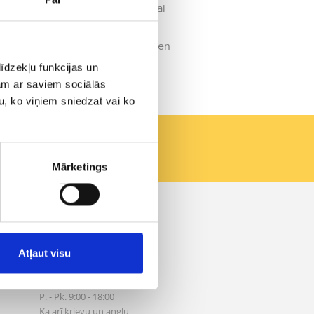
ērstu un sagādātu jums ērtu, tikai
nu galamērķi, tāpēc jums atliek vien
īdzekļu funkcijas un
jam ar saviem sociālās
u, ko viņiem sniedzat vai ko
Mārketings
Kontakti
Vašingtono a. 1, Vilnius
info@aero.lv
Atļaut visu
+371 66100919
Zvani tiek pieņemti:
P. - Pk. 9:00 - 18:00
Ka arī krievu un angļu