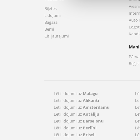
Viesnī
Biļetes
Inter
Lidojumi
Auto
Bagāža
Logoti
Bērni
Kandi
Citi jautājumi
Mani
Pārva
Reģis
Lēti lidojumi uz
Malagu
Lē
Lēti lidojumi uz
Alikanti
Lē
Lēti lidojumi uz
Amsterdamu
Lē
Lēti lidojumi uz
Antāliju
Lē
Lēti lidojumi uz
Barselonu
Lē
Lēti lidojumi uz
Berlīni
Lē
Lēti lidojumi uz
Briseli
Lē