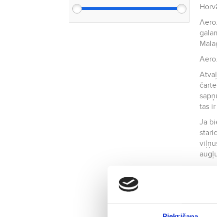
Horvā
Aero.
galam
Malag
Aero.
Atvaļ
čarte
sapņu
tas i
Ja bi
stari
viļņu
augļ
Aero.
izvēl
atgri
jautā
Lūdz
Piekrišana