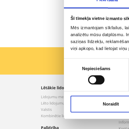
nepre
patī
Šī tīmekļa vietne izmanto sīk
Augst
izvēl
Mēs izmantojam sīkfailus, lai
analizētu mūsu datplūsmu. In
Rādīt v
saziņas līdzekļu, reklamēšana
viņi apkopo, kad lietojat viņ
Pirmie saņemiet labāk
Piekrišanas
Nepieciešams
izvēle
Lētākie lidojumi
aero.
Lidojumu meklēšana
Par 
Lēto lidojumu piedāvājumi
Nosac
Noraidīt
Valstis
Privā
Kombinētie lidojumi
Pakal
Infor
Palīdzība
Konta