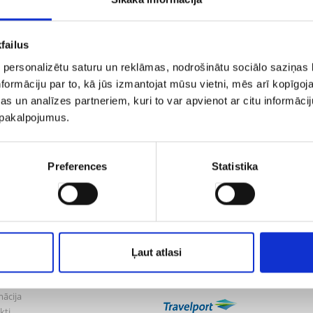
cīzas. Aero.lv komanda dara visu iespējamo, lai šādas kļūdas nov
kamām izjūtām bagātu atpūtu.
failus
āk redzamajā tabulā norādīti šībrīža iecienītākie Aero.lv brīvdie
ēties – kurp dosieties atpūsties šoreiz?
 personalizētu saturu un reklāmas, nodrošinātu sociālo saziņas l
formāciju par to, kā jūs izmantojat mūsu vietni, mēs arī kopīgo
airāk
s un analīzes partneriem, kuri to var apvienot ar citu informācij
u pakalpojumus.
os lētu lidojumu aero.lv piedāvājumus!
Preferences
Statistika
lv
Mūsu partneri
mums
ījumi un noteikumi
Ļaut atlasi
tuma politika
pojumu
mācija
kti