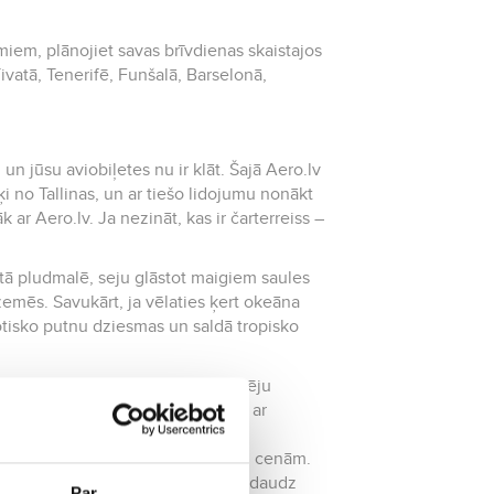
miem, plānojiet savas brīvdienas skaistajos
vatā, Tenerifē, Funšalā, Barselonā,
un jūsu aviobiļetes nu ir klāt. Šajā Aero.lv
i no Tallinas
, un ar tiešo lidojumu nonākt
 ar Aero.lv. Ja nezināt, kas ir čarterreiss –
.
ltā pludmalē, seju glāstot maigiem saules
 zemēs. Savukārt, ja vēlaties ķert okeāna
sotisko putnu dziesmas un saldā tropisko
m galamērķiem. Aero.lv sniedz iespēju
ā, vai lidojat uz izvēlēto valsti ar
komanda labprāt atbildēs uz jūsu
zervēt čarterreisus par zemākajām cenām.
u cenas mēdz mainīties vai būt nedaudz
Par