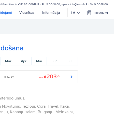
īdzības tālrunis
+371 66100919
P. - Pk. 9:00-18:00, epasts
info@aero.lv
P. - Sv. 9:00-18:00
lidojumi
Viesnīcas
Informācija
LV
Pasūtījumi
ārdošana
Mar
Apr
Mai
Jūn
Jūl
203
00
€
11. 10., Sv
no
arterlidojumus.
 Novaturas, TezTour, Coral Travel, Itaka,
āniju, Kanāriju salām, Bulgāriju, Melnkalni,