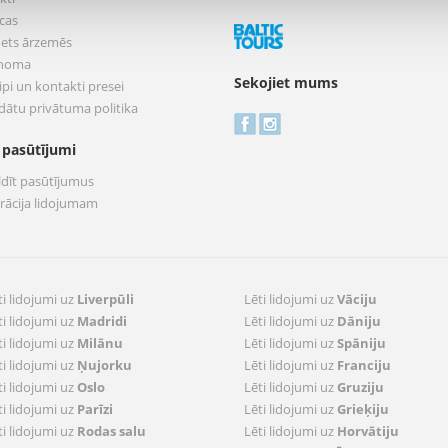
cas
nets ārzemēs
 noma
Sekojiet mums
pi un kontakti presei
dātu privātuma politika
 pasūtījumi
ldīt pasūtījumus
trācija lidojumam
ti lidojumi uz
Liverpūli
Lēti lidojumi uz
Vāciju
ti lidojumi uz
Madridi
Lēti lidojumi uz
Dāniju
ti lidojumi uz
Milānu
Lēti lidojumi uz
Spāniju
ti lidojumi uz
Ņujorku
Lēti lidojumi uz
Franciju
ti lidojumi uz
Oslo
Lēti lidojumi uz
Gruziju
ti lidojumi uz
Parīzi
Lēti lidojumi uz
Grieķiju
ti lidojumi uz
Rodas salu
Lēti lidojumi uz
Horvātiju