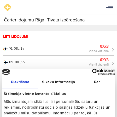
Čarterlidojumu Rīga–Tivata izpārdošana
LĒTI LIDOJUMI
€63
16. 08., Sv
Vienā virzienā
€93
09. 08., Sv
Vienā virzienā
€153
13. 09., Sv
Vienā virzienā
Piekrišana
Sīkāka informācija
Par
€153
20. 09., Sv
Vienā virzienā
Šī tīmekļa vietne izmanto sīkfailus
€153
Mēs izmantojam sīkfailus, lai personalizētu saturu un
27. 09., Sv
Vienā virzienā
reklāmas, nodrošinātu sociālo saziņas līdzekļu funkcijas un
analizētu mūsu datplūsmu. Informāciju par to, kā jūs
€173
30. 08., Sv