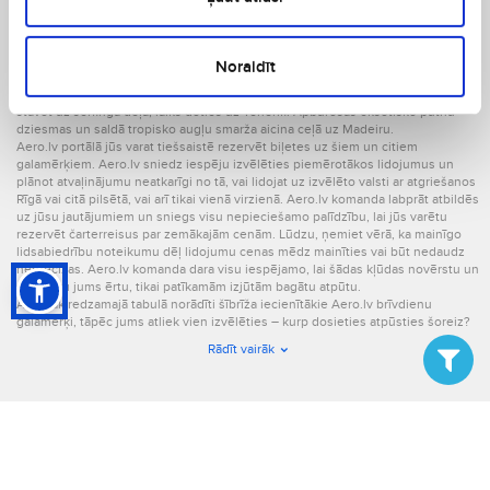
ērti un bez raizēm. Izvēlieties čarterreisus un ceļojiet lētāk ar Aero.lv. Ja
nezināt, kas ir čarterreiss – tas ir grafikā neiekļauts lidojums uz jūsu izvēlēto
brīvdienu galamērķi.
Ja bieži sapņojat par relaksējošiem, bezrūpīgiem atpūtas mirkļiem baltā
Noraidīt
pludmalē, seju glāstot maigiem saules stariem – čarterlidojums uz Turciju būs
ideāls variants atpūtai siltajās zemēs. Savukārt, ja vēlaties ķert okeāna viļņus,
stāvot uz sērfinga dēļa, laiks doties uz Tenerifi. Apburošās eksotisko putnu
dziesmas un saldā tropisko augļu smarža aicina ceļā uz Madeiru.
Aero.lv portālā jūs varat tiešsaistē rezervēt biļetes uz šiem un citiem
galamērķiem. Aero.lv sniedz iespēju izvēlēties piemērotākos lidojumus un
plānot atvaļinājumu neatkarīgi no tā, vai lidojat uz izvēlēto valsti ar atgriešanos
Rīgā vai citā pilsētā, vai arī tikai vienā virzienā. Aero.lv komanda labprāt atbildēs
uz jūsu jautājumiem un sniegs visu nepieciešamo palīdzību, lai jūs varētu
rezervēt čarterreisus par zemākajām cenām. Lūdzu, ņemiet vērā, ka mainīgo
lidsabiedrību noteikumu dēļ lidojumu cenas mēdz mainīties vai būt nedaudz
neprecīzas. Aero.lv komanda dara visu iespējamo, lai šādas kļūdas novērstu un
sagādātu jums ērtu, tikai patīkamām izjūtām bagātu atpūtu.
Augstāk redzamajā tabulā norādīti šībrīža iecienītākie Aero.lv brīvdienu
galamērķi, tāpēc jums atliek vien izvēlēties – kurp dosieties atpūsties šoreiz?
Rādīt vairāk