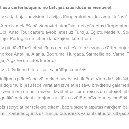
tiešo čarterlidojumu no Latvijas izpārdošana vienuviet!
lv sadarbojas ar visiem Latvijas tūroperatoriem, kas veic tiešos č
 Aero.lv meklēšanā vienuviet atradīsiet neizpārdotas tūroperatoru
Up!, Anex Tour čarteru aviobiļetes uz Turciju, Ēģipti, Madeiru, Sp
tiju, Portugāli un citiem labākajiem kūrortiem.
lv piedāvā īpaši pievilcīgas cenas tiešajiem sezonas čārterlidoju
ērķos Antālijā, Alanjā, Bodrumā, Hurgadā, Šarmelšeihā, Varnā, Ti
ā, Algarvē un citos kūrortos.
lv - brīvdienu biļetes par saprātīgu cenu! ✈
inājuma plānošana vēl nekad nav bijusi tik ērta! Vien daži klikšķi, 
rlidojumu biļešu lapā varat ātri izvēlēties savu brīvdienu galamēr
 zemē ērti un bez raizēm. Izvēlieties čarterreisus un ceļojiet lētāk
r grafikā neiekļauts lidojums uz jūsu izvēlēto brīvdienu galamērķi
eži sapņojat par relaksējošiem, bezrūpīgiem atpūtas mirkļiem ba
em – čarterlidojums uz Turciju būs ideāls variants atpūtai siltajās
s, stāvot uz sērfinga dēļa, laiks doties uz Tenerifi. Apburošās ek
u smarža aicina ceļā uz Madeiru.