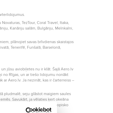
arterlidojumus.
 Novaturas, TezTour, Coral Travel, Itaka,
āniju, Kanāriju salām, Bulgāriju, Melnkalni,
miem, plānojiet savas brīvdienas skaistajos
vatā, Tenerifē, Funšalā, Barselonā,
un jūsu aviobiļetes nu ir klāt. Šajā Aero.lv
ķi no Rīgas
, un ar tiešo lidojumu nonākt
 ar Aero.lv. Ja nezināt, kas ir čarterreiss –
.
ltā pludmalē, seju glāstot maigiem saules
 zemēs. Savukārt, ja vēlaties ķert okeāna
sotisko putnu dziesmas un saldā tropisko