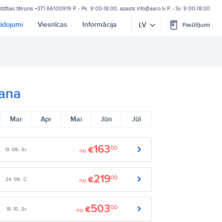
īdzības tālrunis
+371 66100919
P. - Pk. 9:00-18:00, epasts
info@aero.lv
P. - Sv. 9:00-18:00
lidojumi
Viesnīcas
Informācija
LV
Pasūtījumi
šana
Mar
Apr
Mai
Jūn
Jūl
163
00
€
13. 09., Sv
no
219
00
€
24. 09., C
no
503
00
€
18. 10., Sv
no