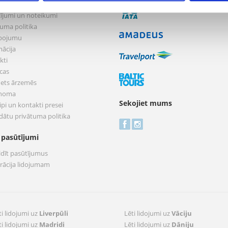
mums
ījumi un noteikumi
tuma politika
pojumu
mācija
kti
cas
nets ārzemēs
 noma
Sekojiet mums
pi un kontakti presei
dātu privātuma politika
 pasūtījumi
ldīt pasūtījumus
trācija lidojumam
ti lidojumi uz
Liverpūli
Lēti lidojumi uz
Vāciju
ti lidojumi uz
Madridi
Lēti lidojumi uz
Dāniju