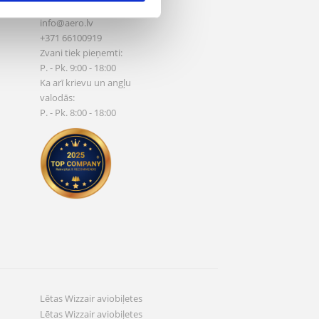
Vašingtono a. 1, Vilnius
info@aero.lv
+371 66100919
Zvani tiek pieņemti:
P. - Pk. 9:00 - 18:00
Ka arī krievu un angļu
valodās:
P. - Pk. 8:00 - 18:00
Lētas Wizzair aviobiļetes
Lētas Wizzair aviobiļetes