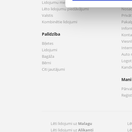
Lidojumu meklēšana
Par 
Lēto lidojumu piedāvājumi
Nosac
Valstis
Privā
Kombinētie lidojumi
Pakal
Infor
Palīdzība
Konta
Viesnī
Biļetes
Inter
Lidojumi
Auto
Bagāža
Logoti
Bērni
Kandi
Citi jautājumi
Mani
Pārva
Reģis
Lēti lidojumi uz
Malagu
Lē
Lēti lidojumi uz
Alikanti
Lē