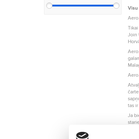
Visu 
Aero.
Tikai
Join 
Horvā
Aero.
galam
Malag
Aero.
Atvaļ
čarte
sapņu
tas i
Ja bi
stari
viļņu
augļ