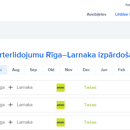
Pal
Aviobiļetes
Lētākie 
rterlidojumu Rīga–Larnaka izpārdo
i
Aug
Sep
Okt
Nov
Dec
Jan
Feb
īga
Larnaka
Tiešais
īga
Larnaka
Tiešais
īga
Larnaka
Tiešais