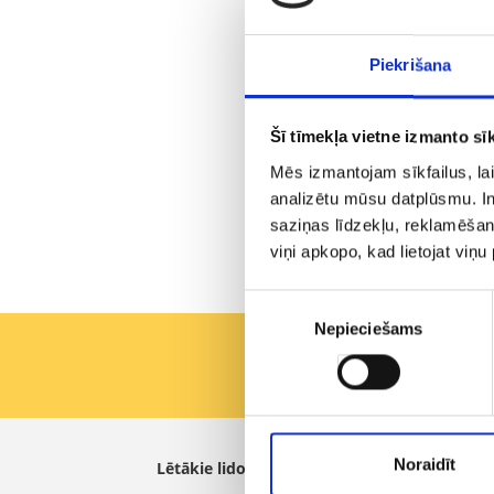
Aero.
izvēl
Piekrišana
atgri
jautā
Lūdz
Šī tīmekļa vietne izmanto sīk
nepre
patī
Mēs izmantojam sīkfailus, lai
analizētu mūsu datplūsmu. In
Augst
saziņas līdzekļu, reklamēšana
izvēl
viņi apkopo, kad lietojat viņ
Rādīt v
Piekrišanas
Nepieciešams
izvēle
Pirmie saņemiet labāk
Noraidīt
Lētākie lidojumi
aero.