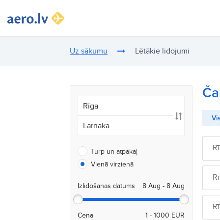
Uz sākumu
Lētākie lidojumi
Ča
Vis
R
Turp un atpakaļ
Vienā virzienā
R
Izlidošanas datums
R
Cena