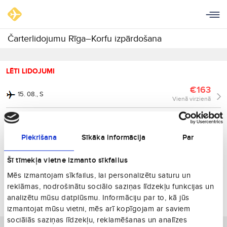
Čarterlidojumu Rīga–Korfu izpārdošana
LĒTI LIDOJUMI
€163
15. 08., S
Vienā virzienā
€235
29. 08., S
Vienā virzienā
Piekrišana
Sīkāka informācija
Par
€260
22. 08., S
Vienā virzienā
Šī tīmekļa vietne izmanto sīkfailus
€297
22. 09., O
Mēs izmantojam sīkfailus, lai personalizētu saturu un
Vienā virzienā
reklāmas, nodrošinātu sociālo saziņas līdzekļu funkcijas un
€309
analizētu mūsu datplūsmu. Informāciju par to, kā jūs
29. 09., O
Vienā virzienā
izmantojat mūsu vietni, mēs arī kopīgojam ar saviem
sociālās saziņas līdzekļu, reklamēšanas un analīzes