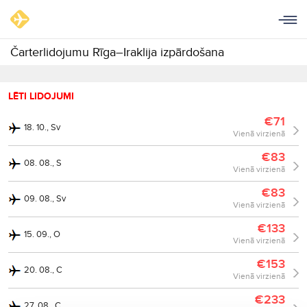
Čarterlidojumu Rīga–Iraklija izpārdošana
LĒTI LIDOJUMI
€71
18. 10., Sv
Vienā virzienā
€83
08. 08., S
Vienā virzienā
€83
09. 08., Sv
Vienā virzienā
€133
15. 09., O
Vienā virzienā
€153
20. 08., C
Vienā virzienā
€233
27. 08., C