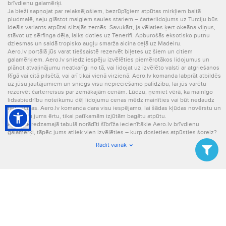
brīvdienu galamērķi.
Ja bieži sapņojat par relaksējošiem, bezrūpīgiem atpūtas mirkļiem baltā
pludmalē, seju glāstot maigiem saules stariem – čarterlidojums uz Turciju būs
ideāls variants atpūtai siltajās zemēs. Savukārt, ja vēlaties ķert okeāna viļņus,
stāvot uz sērfinga dēļa, laiks doties uz Tenerifi. Apburošās eksotisko putnu
dziesmas un saldā tropisko augļu smarža aicina ceļā uz Madeiru.
Aero.lv portālā jūs varat tiešsaistē rezervēt biļetes uz šiem un citiem
galamērķiem. Aero.lv sniedz iespēju izvēlēties piemērotākos lidojumus un
plānot atvaļinājumu neatkarīgi no tā, vai lidojat uz izvēlēto valsti ar atgriešanos
Rīgā vai citā pilsētā, vai arī tikai vienā virzienā. Aero.lv komanda labprāt atbildēs
uz jūsu jautājumiem un sniegs visu nepieciešamo palīdzību, lai jūs varētu
rezervēt čarterreisus par zemākajām cenām. Lūdzu, ņemiet vērā, ka mainīgo
lidsabiedrību noteikumu dēļ lidojumu cenas mēdz mainīties vai būt nedaudz
neprecīzas. Aero.lv komanda dara visu iespējamo, lai šādas kļūdas novērstu un
sagādātu jums ērtu, tikai patīkamām izjūtām bagātu atpūtu.
Augstāk redzamajā tabulā norādīti šībrīža iecienītākie Aero.lv brīvdienu
galamērķi, tāpēc jums atliek vien izvēlēties – kurp dosieties atpūsties šoreiz?
Rādīt vairāk