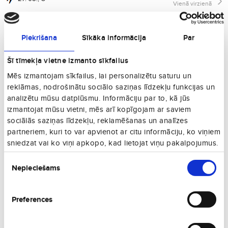
Vienā virzienā
€233
29. 08., S
Vienā virzienā
Piekrišana
Sīkāka informācija
Par
€233
12. 09., S
Vienā virzienā
Šī tīmekļa vietne izmanto sīkfailus
€233
Mēs izmantojam sīkfailus, lai personalizētu saturu un
19. 09., S
Vienā virzienā
reklāmas, nodrošinātu sociālo saziņas līdzekļu funkcijas un
analizētu mūsu datplūsmu. Informāciju par to, kā jūs
€233
01. 10., C
izmantojat mūsu vietni, mēs arī kopīgojam ar saviem
Vienā virzienā
sociālās saziņas līdzekļu, reklamēšanas un analīzes
€233
partneriem, kuri to var apvienot ar citu informāciju, ko viņiem
03. 10., S
Vienā virzienā
sniedzat vai ko viņi apkopo, kad lietojat viņu pakalpojumus.
€233
Piekrišanas
06. 10., O
Vienā virzienā
Nepieciešams
izvēle
€233
10. 10., S
Vienā virzienā
Preferences
€233
13. 10., O
Vienā virzienā