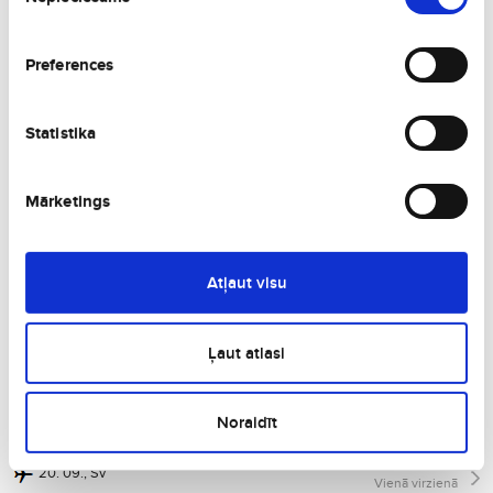
€100
11. 10., Sv
Vienā virzienā
€100
Preferences
13. 02., S
Vienā virzienā
€99
01. 09., O
Statistika
Vienā virzienā
€99
07. 10., T
Vienā virzienā
Mārketings
€107
25. 05., O
Vienā virzienā
Atļaut visu
€100
03. 09., C
Vienā virzienā
€100
Ļaut atlasi
13. 09., Sv
Vienā virzienā
€101
14. 11., S
Noraidīt
Vienā virzienā
€101
20. 09., Sv
Vienā virzienā