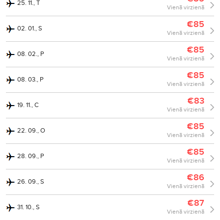
25. 11., T
Vienā virzienā
€85
02. 01., S
Vienā virzienā
€85
08. 02., P
Vienā virzienā
€85
08. 03., P
Vienā virzienā
€83
19. 11., C
Vienā virzienā
€85
22. 09., O
Vienā virzienā
€85
28. 09., P
Vienā virzienā
€86
26. 09., S
Vienā virzienā
€87
31. 10., S
Vienā virzienā