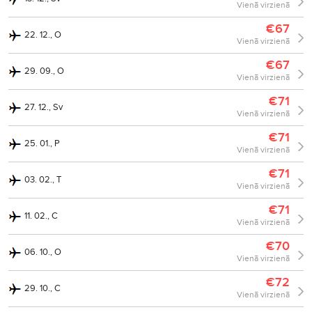
Vienā virzienā
€67
22. 12., O
Vienā virzienā
€67
29. 09., O
Vienā virzienā
€71
27. 12., Sv
Vienā virzienā
€71
25. 01., P
Vienā virzienā
€71
03. 02., T
Vienā virzienā
€71
11. 02., C
Vienā virzienā
€70
06. 10., O
Vienā virzienā
€72
29. 10., C
Vienā virzienā