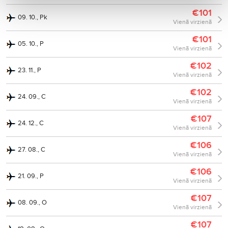
€101
09. 10., Pk
Vienā virzienā
€101
05. 10., P
Vienā virzienā
€102
23. 11., P
Vienā virzienā
€102
24. 09., C
Vienā virzienā
€107
24. 12., C
Vienā virzienā
€106
27. 08., C
Vienā virzienā
€106
21. 09., P
Vienā virzienā
€107
08. 09., O
Vienā virzienā
€107