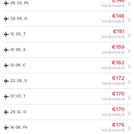
€146
05. 03., Pk
Vienā virzienā
€148
20. 04., O
Vienā virzienā
€151
12. 05., T
Vienā virzienā
€159
01. 05., S
Vienā virzienā
€162
13. 08., C
Vienā virzienā
€172
22. 08., S
Vienā virzienā
€170
07. 07., T
Vienā virzienā
€170
29. 12., O
Vienā virzienā
€176
14. 08., Pk
Vienā virzienā