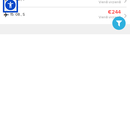
Vienā virzienā
€244
15. 08., S
Vienā virzienā