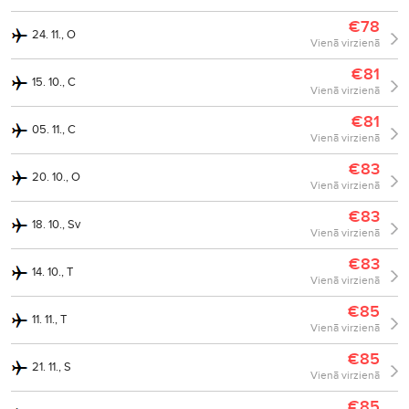
€78
24. 11., O
Vienā virzienā
€81
15. 10., C
Vienā virzienā
€81
05. 11., C
Vienā virzienā
€83
20. 10., O
Vienā virzienā
€83
18. 10., Sv
Vienā virzienā
€83
14. 10., T
Vienā virzienā
€85
11. 11., T
Vienā virzienā
€85
21. 11., S
Vienā virzienā
€85