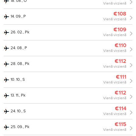
18. 08., O
Vienā virzienā
€108
14. 09., P
Vienā virzienā
€109
26. 02., Pk
Vienā virzienā
€110
24. 08., P
Vienā virzienā
€112
28. 08., Pk
Vienā virzienā
€111
10. 10., S
Vienā virzienā
€112
13. 11., Pk
Vienā virzienā
€114
24. 10., S
Vienā virzienā
€115
25. 09., Pk
Vienā virzienā