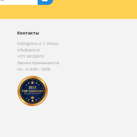
Контакты
Vašingtono a. 1, Vilnius
info@aero.lv
+371 66100919
Звонки принимаются:
пн - пт 8:00 - 18:00