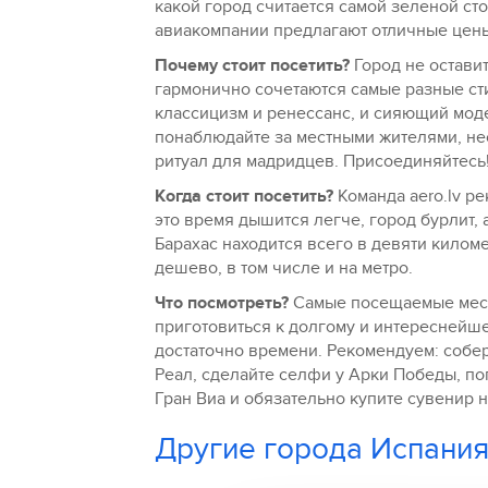
какой город считается самой зеленой с
авиакомпании предлагают отличные цены 
Почему стоит посетить?
Город не остави
гармонично сочетаются самые разные ст
классицизм и ренессанс, и сияющий моде
понаблюдайте за местными жителями, н
ритуал для мадридцев. Присоединяйтесь
Когда стоит посетить?
Команда aero.lv ре
это время дышится легче, город бурлит,
Барахас находится всего в девяти киломе
дешево, в том числе и на метро.
Что посмотреть?
Самые посещаемые места
приготовиться к долгому и интереснейше
достаточно времени. Рекомендуем: собер
Реал, сделайте селфи у Арки Победы, по
Гран Виа и обязательно купите сувенир 
Другие города Испания