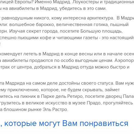
толицей Европы? Именно Мадрид. Лоукостеры и традиционны
на авиабилеты в Мадрид, убедитесь в это сами.
т равнодушным никого, кому интересна архитектура. В Мадр
или: волшебное барокко, величественная готика, пышный
рн. Изучая секрет города, посетите Большую площадь,
еспешно пьющими кофе и читающими газеты - это настоящий
!
комендует лететь в Мадрид в конце весны или в начале осен
 а авиабилеты продаются по особо выгодным ценам. Аэропор
трах от центра, добраться в Мадрид оттуда можно быстро и
 Мадрида на самом деле достойны своего статуса. Вам нуж
му приключению, которое, не будем скрывать, займет
итесь на пикник в Парке дель Ретиро, посетите дворец Пал
грузитесь в великое искусство в музее Прадо, прогуляйтесь
на блошином рынке Эль Растро.
, которые могут Вам понравиться