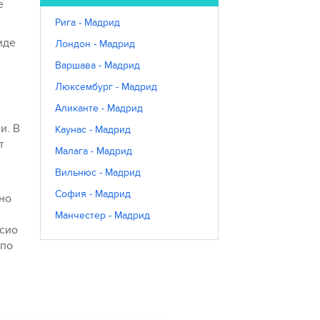
е
Рига - Мадрид
иде
Лондон - Мадрид
Варшава - Мадрид
Люксембург - Мадрид
Аликанте - Мадрид
и. В
Каунас - Мадрид
т
Малага - Мадрид
Вильнюс - Мадрид
София - Мадрид
но
Манчестер - Мадрид
асио
 по