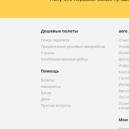
Дешевые полеты
aero.
Поиск перелета
О нас
Предложения дешевых авиарейсов
Услов
Страны
Полит
Комбинированные рейсы
Досту
Инфо
Помощь
Конт
Гост
Билеты
Интер
Авиарейсы
Авто
Багаж
Логот
Дети
Полит
Прочие вопросы
канди
Мои 
Управ