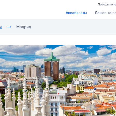
Помощь по т
Авиабилеты
Дешевые п
я
Мадрид