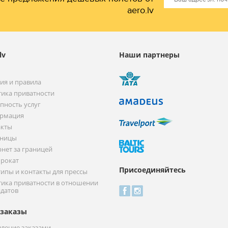
aero.lv
lv
Наши партнеры
ия и правила
ика приватности
пность услуг
рмация
акты
иницы
нет за границей
прокат
Присоединяйтесь
ипы и контакты для прессы
ика приватности в отношении
датов
заказы
ление заказами