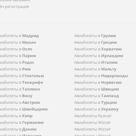
йн-регистрация
иабилеты в
Мадрид
Aвиабилеты в
Грузию
иабилеты в
Милан
Aвиабилеты в
Грецию
иабилеты в
Осло
Aвиабилеты в
Хорватию
иабилеты в
Париж
Aвиабилеты в
Ирландию
иабилеты в
Родос
Aвиабилеты в
Италию
иабилеты в
Рим
Aвиабилеты в
Мальту
иабилеты в
Стокгольм
Aвиабилеты в
Нидерланды
иабилеты в
Тенерифе
Aвиабилеты в
Норвегию
иабилеты в
Таллинн
Aвиабилеты в
Швецию
иабилеты в
Вену
Aвиабилеты в
Таиланд
иабилеты в
Австрию
Aвиабилеты в
Турцию
иабилеты в
Швейцарию
Aвиабилеты в
Украину
иабилеты в
Кипр
Авиабилеты Ryanair
иабилеты в
Германию
Авиабилеты Wizzair
иабилеты в
Данию
Авиабилеты Wizzair
иабилеты в
Испанию
Авиабилеты Wizzair