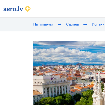
На главную
Страны
Испани