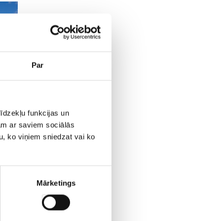
Par
īdzekļu funkcijas un
jam ar saviem sociālās
u, ko viņiem sniedzat vai ko
Mārketings