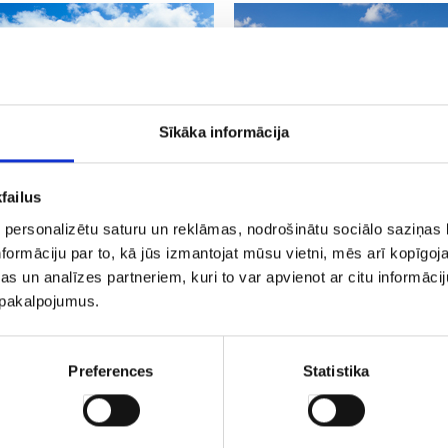
Sīkāka informācija
БИЦА
ЛАС-ПАЛЬМАС
failus
 personalizētu saturu un reklāmas, nodrošinātu sociālo saziņas l
formāciju par to, kā jūs izmantojat mūsu vietni, mēs arī kopīgo
s un analīzes partneriem, kuri to var apvienot ar citu informācij
u pakalpojumus.
ЛИКАНТЕ
МАЛАГА
Preferences
Statistika