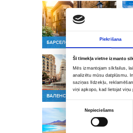
Piekrišana
БАРСЕЛОНА
И
Šī tīmekļa vietne izmanto sīk
Mēs izmantojam sīkfailus, lai
analizētu mūsu datplūsmu. In
saziņas līdzekļu, reklamēšana
viņi apkopo, kad lietojat viņ
ВАЛЕНСИЯ
А
Piekrišanas
Nepieciešams
izvēle