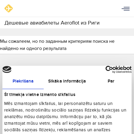
Дешевые авиабилеты Aeroflot из Риги
Мы сожалеем, но по заданным критериям поиска не
найдено ни одного результата
Piekrišana
Sīkāka informācija
Par
Šī tīmekļa vietne izmanto sīkfailus
Mēs izmantojam sīkfailus, lai personalizētu saturu un
reklāmas, nodrošinātu sociālo saziņas līdzekļu funkcijas un
analizētu mūsu datplūsmu. Informāciju par to, kā jūs
izmantojat mūsu vietni, mēs arī kopīgojam ar saviem
sociālās saziņas līdzekļu, reklamēšanas un analīzes