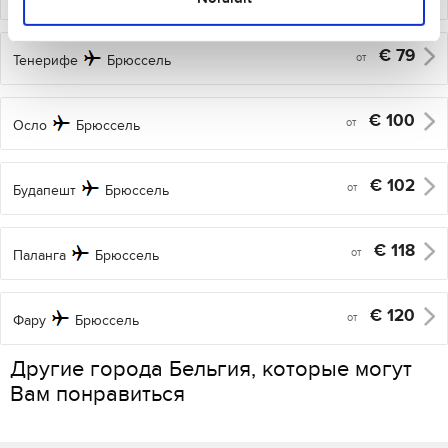
€
79
от
Тенерифе
Брюссель
€
100
от
Осло
Брюссель
€
102
от
Будапешт
Брюссель
€
118
от
Паланга
Брюссель
€
120
от
Фару
Брюссель
Другие города Бельгия, которые могут
Вам понравиться