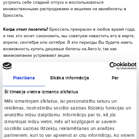
устроить себе сладкий отпуск и воспользоваться
множественными распродажами и акциями на авиабилеты в
Брюссель.
Когда стоит посетить?
Брюссель прекрасен в любое время года,
а тем, кто хочет сэкономить, мы советуем навестить его в марте,
апреле, сентябре или октябре. В эти периоды Вы будете иметь
возможность купить дешевые билеты на Aero.lv, так как
авиакомпании устраивают акции.
Что посмотреть?
Знаменитый символ Брюсселя -
Manneken Pis
(Писающий мальчик), воплощающий бунтарский дух жителей
Piekrišana
Sīkāka informācija
Par
города, и его сестричку
Jeanneke-Pis
на соседней улице.
Осмотрите площадь, которую большинство именует самой
Šī tīmekļa vietne izmanto sīkfailus
прекрасной в Европе -
Grand Place-Grote Markt
и
Mēs izmantojam sīkfailus, lai personalizētu saturu un
необыкновенную ратушу
Hôtel de Ville
. Каждый четный год
reklāmas, nodrošinātu sociālo saziņas līdzekļu funkcijas un
площадь декорируют цветочным ковром, который притягивает и
analizētu mūsu datplūsmu. Informāciju par to, kā jūs
очаровывает своей привлекательностью тысячи
путешественников. Посетите Дворец наций (Парламент), парк
izmantojat mūsu vietni, mēs arī kopīgojam ar saviem
«Мини-Европа» с макетами известных зданий, и
Atomium
-
sociālās saziņas līdzekļu, reklamēšanas un analīzes
увеличенную в 165 миллиардов раз модель атома железа.
partneriem, kuri to var apvienot ar citu informāciju, ko viņiem