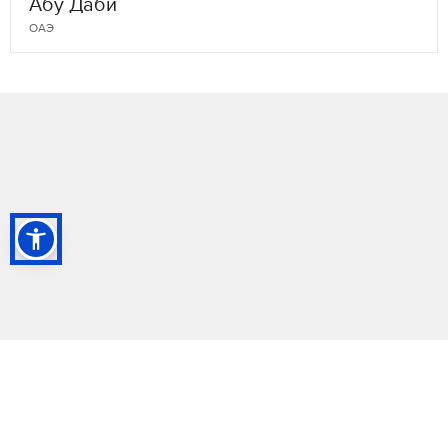
Абу Даби
ОАЭ