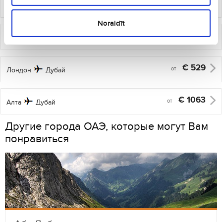
€
358
от
Амстердам
Дубай
Noraidīt
€
430
от
Варшава
Дубай
€
529
от
Лондон
Дубай
€
1063
от
Алта
Дубай
Другие города ОАЭ, которые могут Вам
понравиться