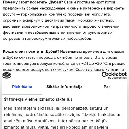
Почему стоит посетить Дубай?
Своим гостям эмират готов
предложить самые неожиданные и самые интересные варианты
досуга — горнолыжный комплекс посреди вечного лета,
огромный аквариум с десятками тысяч морских животных,
выставки всевозможной направленности мирового значения,
фестивали и незабываемые впечатления от рукотворных
островов и головокружительных небоскребов.
Когда стоит посетить Дубай?
Идеальным временем для отдыха
в Дубае считается период с октября по апрель. В это время
года температура воздуха колеблется от +24 до +30 °C, а редкие
дожди делают воздух не таким сухим. Сезон лучшего купания в
море чуть короче: с декабря по апрель, когда температура воды
составляет около +24-25 °C.
Piekrišana
Sīkāka informācija
Par
Что посмотреть в Дубае?
Этот город величественный, каждый
Šī tīmekļa vietne izmanto sīkfailus
попавший сюда просто сходит с ума от красоты которая их
окружает. Вы непременно не пропустите через глаза
Mēs izmantojam sīkfailus, lai personalizētu saturu un
впечатляющую вышку Бурдж-Халифа и фонтаны Бурдж-Дубай.
reklāmas, nodrošinātu sociālo saziņas līdzekļu funkcijas un
Посетите комплекс Palm Jebel Ali где насладитесь красотой
analizētu mūsu datplūsmu. Informāciju par to, kā jūs
искусственных островов, проведите там день и забудете все
izmantojat mūsu vietni, mēs arī kopīgojam ar saviem