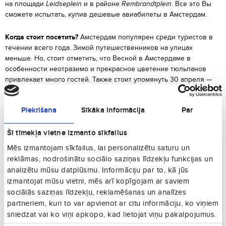
на площади
Leidseplein
и в районе
Rembrandtplein
. Все это Вы
сможете испытать, купив дешевые авиабилеты в Амстердам.
Когда стоит посетить?
Амстердам популярен среди туристов в
течении всего года. Зимой путешественников на улицах
меньше. Но, стоит отметить, что Весной в Амстердаме в
особенности неотразимо и прекрасное цветение тюльпанов
привлекает много гостей. Также стоит упомянуть 30 апреля —
День Королевы, и весь город в этот день наряжается в
оранжевый королевский цвет.
Piekrišana
Sīkāka informācija
Par
Что посмотреть?
Амстердам — край каналов, в котором
Šī tīmekļa vietne izmanto sīkfailus
находится более 600 мостов, самый известный из которых -
Magere Brug
. Исследовать местные достопримечательности
Mēs izmantojam sīkfailus, lai personalizētu saturu un
можно с помощью тура по реке. Вдобавок стоит взгляныть на
reklāmas, nodrošinātu sociālo saziņas līdzekļu funkcijas un
неоготический Центральный вокзал, исторический центр
analizētu mūsu datplūsmu. Informāciju par to, kā jūs
города, монумент Свободы, музей Мадам Тюссо и музей Ван
izmantojat mūsu vietni, mēs arī kopīgojam ar saviem
Гога, Новую церковь, воздвигнутую в 1408 году, главную улицу –
sociālās saziņas līdzekļu, reklamēšanas un analīzes
Damrak
и главную площадь –
Dam
, на которой расположен
partneriem, kuri to var apvienot ar citu informāciju, ko viņiem
Королевский дворец.
sniedzat vai ko viņi apkopo, kad lietojat viņu pakalpojumus.