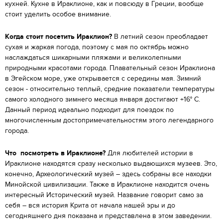
кухней. Кухне в Ираклионе, как и повсюду в Греции, вообще
стоит уделить особое внимание.
Когда стоит посетить Ираклион?
В летний сезон преобладает
сухая и жаркая погода, поэтому с мая по октябрь можно
наслаждаться шикарными пляжами и великолепными
природными красотами города. Плавательный сезон Ираклиона
в Эгейском море, уже открывается с середины мая. Зимний
сезон - относительно теплый, средние показатели температуры
самого холодного зимнего месяца января достигают +16° C.
Данный период идеально подходит для поездок по
многочисленным достопримечательностям этого легендарного
города.
Что посмотреть в Ираклионе?
Для любителей истории в
Ираклионе находятся сразу несколько выдающихся музеев. Это,
конечно, Археологический музей – здесь собраны все находки
Минойской цивилизации. Также в Ираклионе находится очень
интересный Исторический музей
.
Название говорит само за
себя – вся история Крита от начала нашей эры и до
сегодняшнего дня показана и представлена в этом заведении.