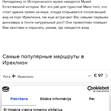
Неподалеку от Исторического музея находится Музей
Естественной истории
.
Вот это рай для туристов! Мало того, что
стоит здание прямо на море, откуда открывается потрясающий
вид на порт Ираклиона, так еще встречают Вас самыми первыми
динозавры в почти натуральный рост! Они приветливо помашет
Вам хвостами и порычать, указав, где находится вход.
Самые популярные маршруты в
Ираклион
€
97
от
Рига
Ираклион
€
73
от
Салоники
Ираклион
Piekrišana
Sīkāka informācija
Par
€
73
от
Вильнюс
Ираклион
Šī tīmekļa vietne izmanto sīkfailus