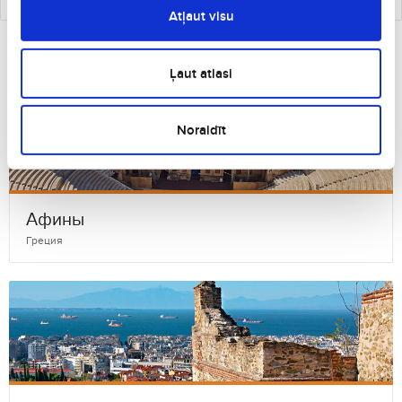
Atļaut visu
Другие города Греция, которые могут
Вам понравиться
Ļaut atlasi
Noraidīt
Афины
Греция