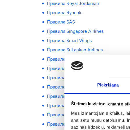
Правила Royal Jordanian
Правила Ryanair
Правила SAS
Правила Singapore Airlines
Правила Smart Wings
Правила SriLankan Airlines
Правила Swiss Airlines
Правила TAP Portugal
Правила Tarom
Piekrišana
Правила перевозчика Teztour (при пе
Правила Thai Airlines
Šī tīmekļa vietne izmanto sīk
Правила Tunisair
Mēs izmantojam sīkfailus, lai
Правила Turkish Airlines
analizētu mūsu datplūsmu. In
Правила United Airlines
saziņas līdzekļu, reklamēšana