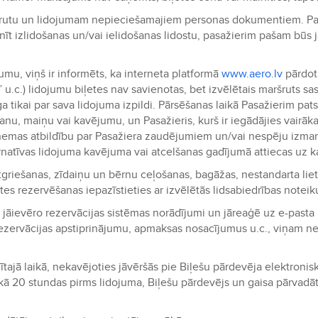
aršrutu un lidojumam nepieciešamajiem personas dokumentiem. Pas
nīt izlidošanas un/vai ielidošanas lidostu, pasažierim pašam būs
jumu, viņš ir informēts, ka interneta platformā
www.aero.lv
pārdotā
 u.c.) lidojumu biļetes nav savienotas, bet izvēlētais maršruts s
a tikai par sava lidojuma izpildi. Pārsēšanas laikā Pasažierim pat
anu, maiņu vai kavējumu, un Pasažieris, kurš ir iegādājies vairā
ņemas atbildību par Pasažiera zaudējumiem un/vai nespēju izmant
rnatīvas lidojuma kavējuma vai atcelšanas gadījumā attiecas uz kat
tgriešanas, zīdaiņu un bērnu ceļošanas, bagāžas, nestandarta l
etes rezervēšanas iepazīstieties ar izvēlētās lidsabiedrības not
 ir jāievēro rezervācijas sistēmas norādījumi un jāreaģē uz e-pas
zervācijas apstiprinājumu, apmaksas nosacījumus u.c., viņam nek
ītajā laikā, nekavējoties jāvēršās pie Biļešu pārdevēja elektronisk
ā 20 stundas pirms lidojuma, Biļešu pārdevējs un gaisa pārvadātā