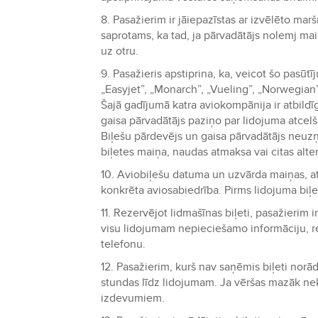
8. Pasažierim ir jāiepazīstas ar izvēlēto m
saprotams, ka tad, ja pārvadātājs nolemj mai
uz otru.
9. Pasažieris apstiprina, ka, veicot šo pasūtī
„Easyjet”, „Monarch”, „Vueling”, „Norwegian”
Šajā gadījumā katra aviokompānija ir atbildīg
gaisa pārvadātājs paziņo par lidojuma atcelš
Biļešu pārdevējs un gaisa pārvadātājs neuz
biļetes maiņa, naudas atmaksa vai citas alte
10. Aviobiļešu datuma un uzvārda maiņas, a
konkrēta aviosabiedrība. Pirms lidojuma biļ
11. Rezervējot lidmašīnas biļeti, pasažierim
visu lidojumam nepieciešamo informāciju, re
telefonu.
12. Pasažierim, kurš nav saņēmis biļeti norād
stundas līdz lidojumam. Ja vēršas mazāk nek
izdevumiem.