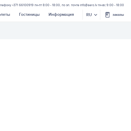
елефону
+371 66100919
пн-пт 8:00 - 18:00, по эл. почте
info@aero.lv
пн-вс 9:00 - 18:00
олеты
Гостиницы
Информация
RU
заказы