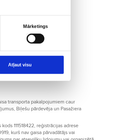
Mārketings
Atļaut visu
aisa transporta pakalpojumiem caur
jumus, Biļešu pārdevēja un Pasažiera
 kods 111518422, reģistrācijas adrese
0919, kurš nav gaisa pārvadātājs vai
īgums par atsevišķu lidojumu vai organizētā