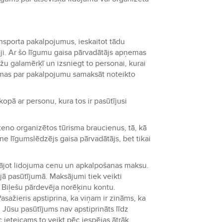
ansporta pakalpojumus, ieskaitot tādu
ji. Ar šo līgumu gaisa pārvadātājs apņemas
žu galamērķī un izsniegt to personai, kurai
ņemas par pakalpojumu samaksāt noteikto
pā ar personu, kura tos ir pasūtījusi
eno organizētos tūrisma braucienus, tā, kā
 ne līgumslēdzējs gaisa pārvadātājs, bet tikai
ājot lidojuma cenu un apkalpošanas maksu.
jā pasūtījumā. Maksājumi tiek veikti
 Biļešu pārdevēja norēķinu kontu.
sažieris apstiprina, ka viņam ir zināms, ka
. Jūsu pasūtījums nav apstiprināts līdz
ieteicams to veikt pēc iespējas ātrāk.