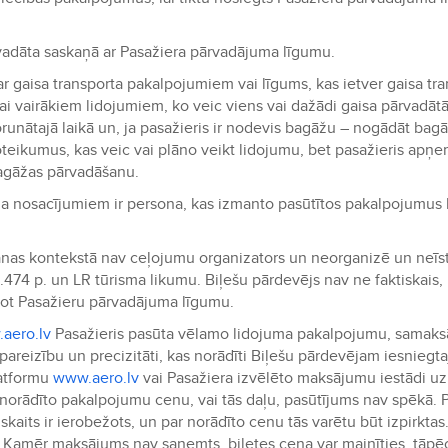
pārvadāta saskaņā ar Pasažiera pārvadājuma līgumu.
r gaisa transporta pakalpojumiem vai līgums, kas ietver gaisa tr
i vairākiem lidojumiem, ko veic viens vai dažādi gaisa pārvadātā
runātajā laikā un, ja pasažieris ir nodevis bagāžu – nogādāt bagā
noteikumus, kas veic vai plāno veikt lidojumu, bet pasažieris ap
bagāžas pārvadāšanu.
 nosacījumiem ir persona, kas izmanto pasūtītos pakalpojumus ko
anas kontekstā nav ceļojumu organizators un neorganizē un neīst
6.474 p. un LR tūrisma likumu. Biļešu pārdevējs nav ne faktiskais,
zot Pasažieru pārvadājuma līgumu.
aero.lv
Pasažieris pasūta vēlamo lidojuma pakalpojumu, samaks
pareizību un precizitāti, kas norādīti Biļešu pārdevējam iesniegta
latformu
www.aero.lv
vai Pasažiera izvēlēto maksājumu iestādi uz
orādīto pakalpojumu cenu, vai tās daļu, pasūtījums nav spēkā. Pa
aits ir ierobežots, un par norādīto cenu tās varētu būt izpirktas
Kamēr maksājums nav saņemts, biļetes cena var mainīties, tāpēc 