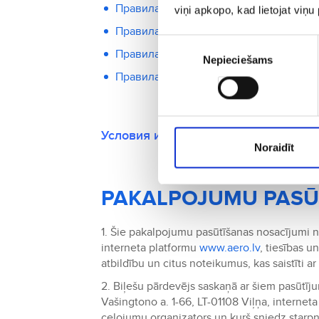
Правила Uzbekistan Airways
viņi apkopo, kad lietojat viņ
Правила Virgin Atlantic
Piekrišanas
Правила Wideroe
Nepieciešams
izvēle
Правила Wizz Air
Условия и правила доступны тольк
Noraidīt
PAKALPOJUMU PASŪ
1. Šie pakalpojumu pasūtīšanas nosacījumi 
interneta platformu
www.aero.lv
, tiesības 
atbildību un citus noteikumus, kas saistīti 
2. Biļešu pārdevējs saskaņā ar šiem pasūtīju
Vašingtono a. 1-66, LT-01108 Viļņa, internet
ceļojumu organizators un kurš sniedz starpn