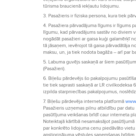
tūrisma braucienā iekļautu lidojumu.
3. Pasažieris ir fiziska persona, kura tiek 
4. Pasažiera pārvadājuma līgums ir līgums pa
līgumu, kad pārvadājums sastāv no diviem va
nogādāt pasažieri ar gaisa kuģi galamērķī no
tā jāsaņem, ievērojot tā gaisa pārvadātāja 
maksu, un, ja tiek nodota bagāža – arī par 
5. Labuma guvējs saskaņā ar šiem pasūtījuma
(Pasažieri).
6. Biļešu pārdevējs šo pakalpojumu pasūtīš
tie tiek saprasti saskaņā ar LR civilkodeksa 
izpilda starpniecības pakalpojumus, noslēd
7. Biļešu pārdevēja interneta platformā
www.
Pasažieris uzņemas pilnu atbildību par datu 
pasūtījuma veikšanas brīdī caur interneta p
Noteiktajā kārtībā nesamaksājot pasūtījumā n
par konkrēto lidojuma cenu piedāvāto vietu sk
apstiprinājuma vēstules saņemšanas brīdim. 