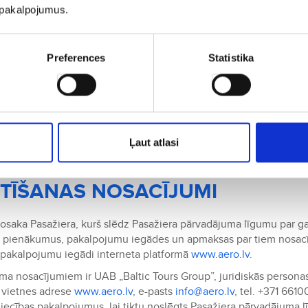
u pakalpojumus.
Preferences
Statistika
о на латышском языке.
Ļaut atlasi
TĪŠANAS NOSACĪJUMI
nosaka Pasažiera, kurš slēdz Pasažiera pārvadājuma līgumu par g
un pienākumus, pakalpojumu iegādes un apmaksas par tiem nosacī
ar pakalpojumu iegādi interneta platformā
www.aero.lv
.
ma nosacījumiem ir UAB „Baltic Tours Group”, juridiskās personas
a vietnes adrese
www.aero.lv
, e-pasts
info@aero.lv
, tel. +371 6610
iecības pakalpojumus, lai tiktu noslēgts Pasažiera pārvadājuma l