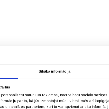
Sīkāka informācija
релётах чартерными рейсами)
failus
 personalizētu saturu un reklāmas, nodrošinātu sociālo saziņas l
formāciju par to, kā jūs izmantojat mūsu vietni, mēs arī kopīgo
s un analīzes partneriem, kuri to var apvienot ar citu informācij