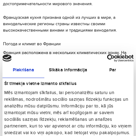
достопримечательности мирового значения.
Французская кухня признана одной из лучших в мире, а
винодельческие регионы страны известны своими
высококачественными винами и традициями виноделия.
Погода и климат во Франции
Франция расположена в нескольких климатических зонах. На
юге царит тёплый средиземноморский климат, в Альпах –
снежные зимы, а в центральной и северной части – умеренные
Piekrišana
Sīkāka informācija
Par
температуры в течение года.
Šī tīmekļa vietne izmanto sīkfailus
Что посмотреть и чем заняться?
Mēs izmantojam sīkfailus, lai personalizētu saturu un
Париж:
Эйфелева башня, Лувр, Елисейские поля.
reklāmas, nodrošinātu sociālo saziņas līdzekļu funkcijas un
Лазурный берег:
Ницца, Канны и Монако с элитными пляжами и
analizētu mūsu datplūsmu. Informāciju par to, kā jūs
гламурной атмосферой.
izmantojat mūsu vietni, mēs arī kopīgojam ar saviem
Замки Луары:
Величественные средневековые дворцы и
sociālās saziņas līdzekļu, reklamēšanas un analīzes
живописные пейзажи.
partneriem, kuri to var apvienot ar citu informāciju, ko viņiem
Французские Альпы:
Горнолыжные курорты мирового уровня,
такие как Куршевель и Шамони.
sniedzat vai ko viņi apkopo, kad lietojat viņu pakalpojumus.