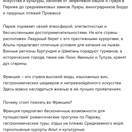
искусства и культуры, начиная от Эйфелевой башни и Лувра в
Париже до средневековых замков Луары, виноградников Бордо
и лазурных пляжей Прованса.
Париж поражает своей атмосферой, элегантностью и
бесчисленными достопримечательностями. На юге страны
расположен Лазурный берег с его престижными курортами, а
Альпы предлагают отличные условия для катания на лыжах.
Винные регионы Бургундия и Шампань порадуют гурманов, а
исторические города, такие как Лион, Авиньон и Тулуза, хранят
дух старины.
Франция – это страна высокой моды, изысканных вин,
гастрономических шедевров и непревзойдённого искусства.
Здесь можно насладиться жизнью в её лучших проявлениях.
Почему стоит поехать во Францию?
Франция предлагает бесконечные возможности для
путешествий: романтические прогулки по Парижу,
гастрономические туры, отдых на пляжах Средиземного моря,
горнолыжные курорты Альп и культурные