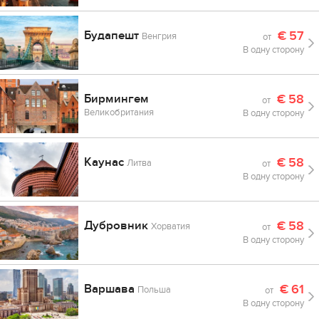
Будапешт
€
57
Венгрия
от
В одну сторону
Бирмингем
€
58
от
Великобритания
В одну сторону
Каунас
€
58
Литва
от
В одну сторону
Дубровник
€
58
Хорватия
от
В одну сторону
Варшава
€
61
Польша
от
В одну сторону