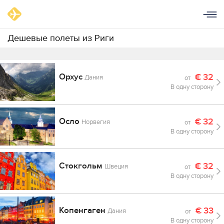
Дешевые полеты из Риги
Орхус
€
32
Дания
от
В одну сторону
Осло
€
32
Норвегия
от
В одну сторону
Стокгольм
€
32
Швеция
от
В одну сторону
Копенгаген
€
33
Дания
от
В одну сторону