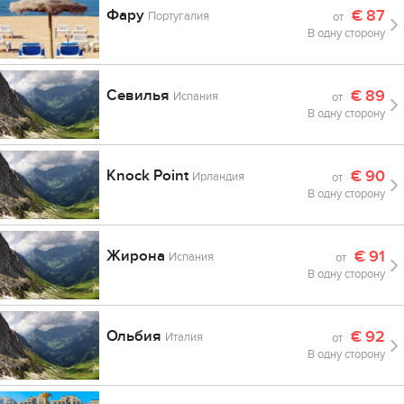
Фару
€
87
Португалия
от
В одну сторону
Севилья
€
89
Испания
от
В одну сторону
Knock Point
€
90
Ирландия
от
В одну сторону
Жирона
€
91
Испания
от
В одну сторону
Ольбия
€
92
Италия
от
В одну сторону