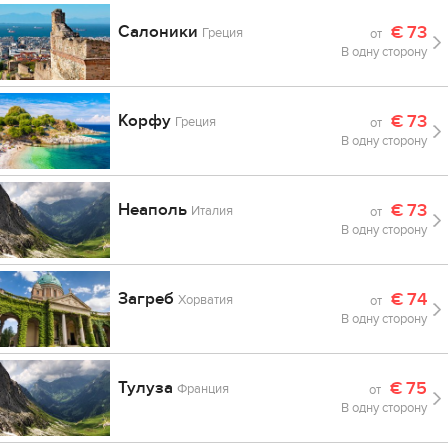
Салоники
€
73
Греция
от
В одну сторону
Корфу
€
73
Греция
от
В одну сторону
Неаполь
€
73
Италия
от
В одну сторону
Загреб
€
74
Хорватия
от
В одну сторону
Тулуза
€
75
Франция
от
В одну сторону