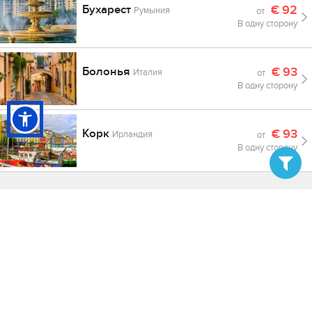
Бухарест
€
92
Румыния
от
В одну сторону
Болонья
€
93
Италия
от
В одну сторону
Корк
€
93
Ирландия
от
В одну сторону