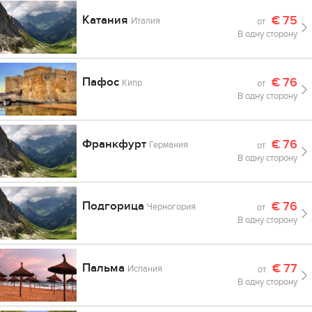
Катания
€
75
Италия
от
В одну сторону
Пафос
€
76
Кипр
от
В одну сторону
Франкфурт
€
76
Германия
от
В одну сторону
Подгорица
€
76
Черногория
от
В одну сторону
Пальма
€
77
Испания
от
В одну сторону