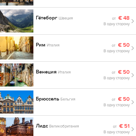
Гётеборг
€
48
Швеция
от
В одну сторону
Рим
€
50
Италия
от
В одну сторону
Венеция
€
50
Италия
от
В одну сторону
Брюссель
€
50
Бельгия
от
В одну сторону
Лидс
€
51
Великобритания
от
В одну сторону