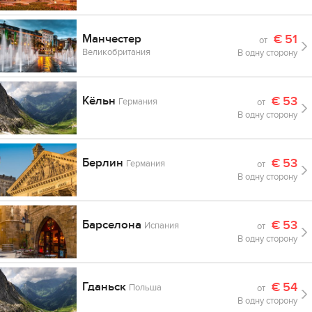
Манчестер
€
51
от
Великобритания
В одну сторону
Кёльн
€
53
Германия
от
В одну сторону
Берлин
€
53
Германия
от
В одну сторону
Барселона
€
53
Испания
от
В одну сторону
Гданьск
€
54
Польша
от
В одну сторону