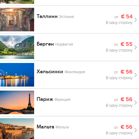
Таллинн
€
54
Эстония
от
В одну сторону
Берген
€
55
Норвегия
от
В одну сторону
Хельсинки
€
56
Финляндия
от
В одну сторону
Париж
€
56
Франция
от
В одну сторону
Мальта
€
56
Мальта
от
В одну сторону