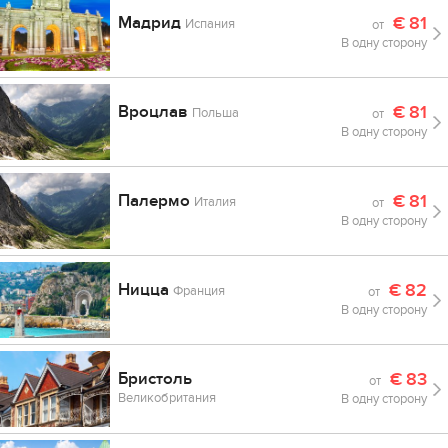
Мадрид
€
81
Испания
от
В одну сторону
Вроцлав
€
81
Польша
от
В одну сторону
Палермо
€
81
Италия
от
В одну сторону
Ницца
€
82
Франция
от
В одну сторону
Бристоль
€
83
от
Великобритания
В одну сторону