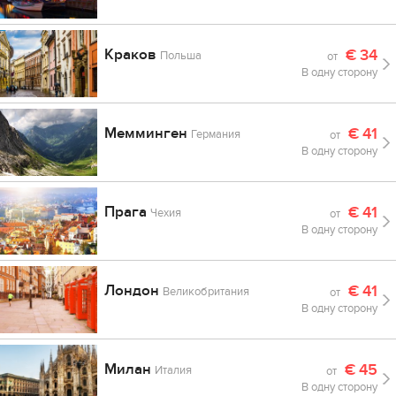
Краков
€
34
Польша
от
В одну сторону
Мемминген
€
41
Германия
от
В одну сторону
Прага
€
41
Чехия
от
В одну сторону
Лондон
€
41
Великобритания
от
В одну сторону
Милан
€
45
Италия
от
В одну сторону