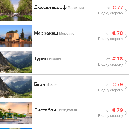
Дюссельдорф
€
77
Германия
от
В одну сторону
Марракеш
€
78
Марокко
от
В одну сторону
Турин
€
78
Италия
от
В одну сторону
Бари
€
79
Италия
от
В одну сторону
Лиссабон
€
79
Португалия
от
В одну сторону