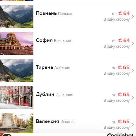
Познань
€
64
Польша
от
В одну сторону
София
€
64
Болгария
от
В одну сторону
Тирана
€
65
Албания
от
В одну сторону
Дублин
€
65
Ирландия
от
В одну сторону
Валенсия
€
65
Испания
от
В одну сторону