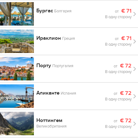
Бургас
€
71
Болгария
от
В одну сторону
Ираклион
€
71
Греция
от
В одну сторону
Порту
€
72
Португалия
от
В одну сторону
Аликанте
€
72
Испания
от
В одну сторону
Ноттингем
€
72
от
Великобритания
В одну сторону