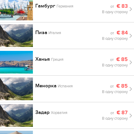
Гамбург
€
83
Германия
от
В одну сторону
Пиза
€
84
Италия
от
В одну сторону
Ханья
€
85
Греция
от
В одну сторону
Менорка
€
85
Испания
от
В одну сторону
Задар
€
87
Хорватия
от
В одну сторону