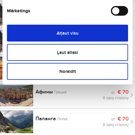
Марсель
€
69
Mārketings
Франция
от
В одну сторону
Atļaut visu
Лемезиа Терме
€
69
Италия
от
В одну сторону
Ļaut atlasi
Биллунд
€
69
Дания
от
В одну сторону
Noraidīt
Афины
€
70
Греция
от
В одну сторону
Паланга
€
70
Литва
от
В одну сторону