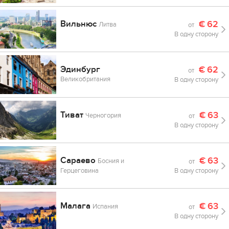
Вильнюс
€
62
Литва
от
В одну сторону
Эдинбург
€
62
от
Великобритания
В одну сторону
Тиват
€
63
Черногория
от
В одну сторону
Сараево
€
63
Босния и
от
Герцеговина
В одну сторону
Малага
€
63
Испания
от
В одну сторону