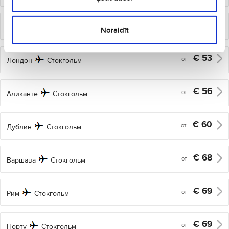
€
51
от
Вильнюс
Стокгольм
Noraidīt
€
53
от
Лондон
Стокгольм
€
56
от
Аликанте
Стокгольм
€
60
от
Дублин
Стокгольм
€
68
от
Варшава
Стокгольм
€
69
от
Рим
Стокгольм
€
69
от
Порту
Стокгольм