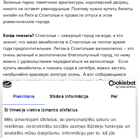
Зеленые парки, памятники архитектуры, королевский дворец,
никого не оставят равнодушным. Поэтому нужно купить билеты
онлайн из Риги в Стокгольм и провести отпуск в этом
романтическом городе.
Когда поехать?
Стокгольм – северный город на воде, а это
значит, что заказ авиабилетов в Стокгольм на теплое время
года предпочтительнее. Летом в Стокгольме великолепно – это
очень зеленый и экологически благополучный город, по нему
можно с удовольствием передвигаться на велосипеде. Если
купить авиабилеты и поехать сюда в октябре, можно застать
необычайно красивую золотую осень. А вот собирающимся
провести новогодние каникулы и рождество в Стокгольме,
нужно учесть, что зимой ветрено и промозгло, рано темнеет.
Piekrišana
Sīkāka informācija
Par
Что посмотреть?
Остров Гамла Стан – средневековый старый
город, основная историческая достопримечательность
Šī tīmekļa vietne izmanto sīkfailus
Стокгольма, необходимо посетить в первую очередь. Можно
Mēs izmantojam sīkfailus, lai personalizētu saturu un
купить авиабилеты в Стокгольм и пройти по улицам,
reklāmas, nodrošinātu sociālo saziņas līdzekļu funkcijas un
сохранившим дух Средневековья, самостоятельно или
analizētu mūsu datplūsmu. Informāciju par to, kā jūs
примкнуть к экскурсии. Исторический центр города известен