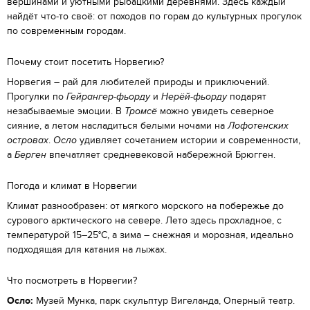
вершинами и уютными рыбацкими деревнями. Здесь каждый
найдёт что-то своё: от походов по горам до культурных прогулок
по современным городам.
Почему стоит посетить Норвегию?
Норвегия – рай для любителей природы и приключений.
Прогулки по
Гейрангер-фьорду
и
Нерёй-фьорду
подарят
незабываемые эмоции. В
Тромсё
можно увидеть северное
сияние, а летом насладиться белыми ночами на
Лофотенских
островах
.
Осло
удивляет сочетанием истории и современности,
а
Берген
впечатляет средневековой набережной Брюгген.
Погода и климат в Норвегии
Климат разнообразен: от мягкого морского на побережье до
сурового арктического на севере. Лето здесь прохладное, с
температурой 15–25°C, а зима – снежная и морозная, идеально
подходящая для катания на лыжах.
Что посмотреть в Норвегии?
Осло:
Музей Мунка, парк скульптур Вигеланда, Оперный театр.