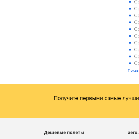
Ср
Ср
Ср
Ср
Ср
Ср
Ср
Ср
Ср
Ср
Ср
Показ
Ср
Получите первыми самые лучши
Дешевые полеты
aero.