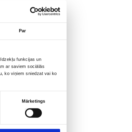
Par
īdzekļu funkcijas un
jam ar saviem sociālās
u, ko viņiem sniedzat vai ko
порта
в 4.6 км от аэропорта
Mārketings