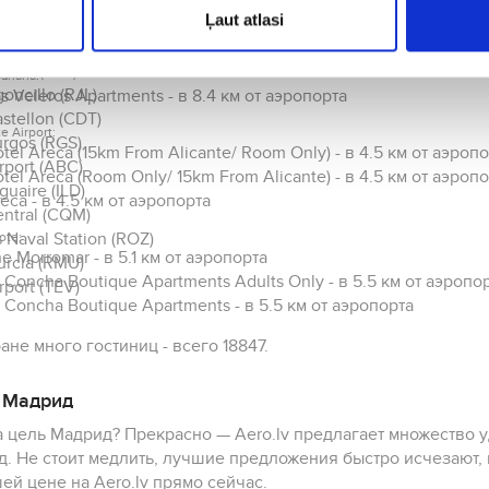
tel Roc Costa Park - в 5 км от аэропорта
Ļaut atlasi
nzarote (ACE)
yal Costa - в 5.1 км от аэропорта
mplona (PNA)
rport (VLL)
anaria:
oncillo (RJL)
s Veleros Apartments - в 8.4 км от аэропорта
stellon (CDT)
e Airport:
rgos (RGS)
tel Areca (15km From Alicante/ Room Only) - в 4.5 км от аэроп
rport (ABC)
tel Areca (Room Only/ 15km From Alicante) - в 4.5 км от аэроп
guaire (ILD)
eca - в 4.5 км от аэропорта
ntral (CQM)
 Naval Station (ROZ)
ote:
e Morromar - в 5.1 км от аэропорта
rcia (RMU)
 Concha Boutique Apartments Adults Only - в 5.5 км от аэропо
rport (TEV)
 Concha Boutique Apartments - в 5.5 км от аэропорта
ране много гостиниц - всего 18847.
 Мадрид
 цель Мадрид? Прекрасно — Aero.lv предлагает множество 
д. Не стоит медлить, лучшие предложения быстро исчезают, 
ей цене на Aero.lv прямо сейчас.