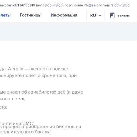
елефону
+371 66100919
пн-пт 8:00 - 18:00, по эл. почте
info@aero.lv
пн-вс 9:00 - 18:00
олеты
Гостиницы
Информация
RU
заказы
а. Aero.lv — эксперт в поиске
онируете полет, а кроме того, при
е знают об авиабилетах всё (и даже
циальных сетях;
та;
почте или СМС;
ть процесс приобретения билетов на
ополнительного багажа;