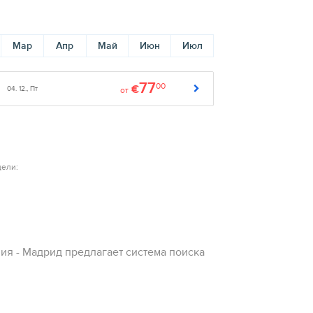
Мар
Апр
Май
Июн
Июл
77
00
€
04. 12., Пт
от
дели:
ия - Мадрид предлагает система поиска