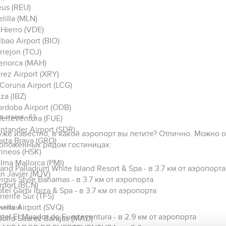
us (REU)
lilla (MLN)
 Hierro (VDE)
lbao Airport (BIO)
rrejon (TOJ)
enorca (MAH)
rez Airport (XRY)
Coruna Airport (LCG)
iza (IBZ)
rdoba Airport (ODB)
в стране - 53.
erteventura (FUE)
ntander Airport (SDR)
уже известно, в какой аэропорт вы летите? Отлично. Можно 
sta Brava (GRO)
оложенных рядом гостиницах:
rineos (HSK)
lma Mallorca (PMI)
and Palladium White Island Resort & Spa - в 3.7 км от аэропорта
n Javier (MJV)
rgus Style Bahamas - в 3.7 км от аэропорта
rport (BCN)
tel Garbi Ibiza & Spa - в 3.7 км от аэропорта
nerife Sur (TFS)
villa Airport (SVQ)
ventura:
tel El Mirador de Fuerteventura - в 2.9 км от аэропорта
olfo Suarez Barajas (MAD)