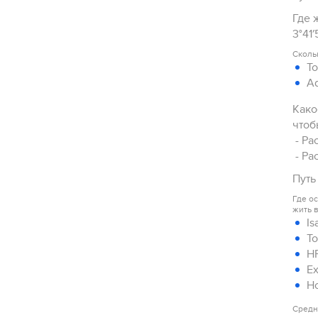
Где 
3°41
Сколь
To
Ad
Како
чтоб
- Ра
- Ра
Путь
Где ос
жить 
Is
To
HR
Ex
Ho
Средн