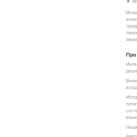
Wi
Иска
коли
пред
таки
авиа
Про
Инте
деше
Вним
когда
Испа
лети
составляе
язык
Аэроп