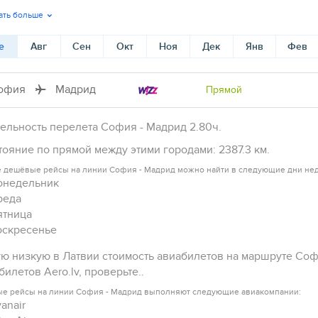
ать больше
е
Авг
Сен
Окт
Ноя
Дек
Янв
Фев
офия
Мадрид
Прямой
ельность перелета София - Мадрид 2.80ч.
тояние по прямой между этими городами: 2387.3 км.
 дешёвые рейсы на линии София - Мадрид можно найти в следующие дни не
онедельник
реда
ятница
оскресенье
ю низкую в Латвии стоимость авиабилетов на маршруте Соф
билетов Aero.lv, проверьте..
е рейсы на линии София - Мадрид выполняют следующие авиакомпании:
anair