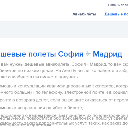
Помощь по т
Авиабилеты
Дешевые п
шевые полеты София
Мадрид
 вам нужны дешевые авиабилеты София - Мадрид, то вам сюд
билетов по низким ценам. На Aero.lv вы легко найдете и забр
пке авиабилета вы сможете получить:
омощь и консультации квалифицированных экспертов, которы
немного больше) - по телефону, электронной почте и в со
рантию возврата денег, если вы решите отказаться от переле
омощь в исправлении ошибок в билете;
ведомления о вашем рейсе, мы пришлем их по электронной 
ерты Aero.lv позаботятся обо всех мелочах и помогут сдела
зможность заказа дополнительных услуг, таких, как заказ д
лет простым и приятным.