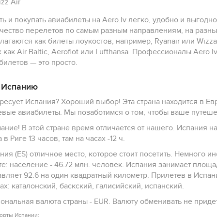
zz Air
ть и покупать авиабилеты на Aero.lv легко, удобно и выгодн
чество перелетов по самым разным направлениям, на разные
лагаются как билеты лоукостов, например, Ryanair или Wizza
х как Air Baltic, Aeroflot или Lufthansa. Профессионалы Aero.l
билетов — это просто.
 Испанию
ресует Испания? Хороший выбор! Эта страна находится в Евр
вые авиабилеты. Мы позаботимся о том, чтобы ваше путеше
ание! В этой стране время отличается от нашего. Испания н
 в Риге 13 часов, там на часах -12 ч.
ния (ES) отличное место, которое стоит посетить. Немного и
те: население - 46.72 млн. человек. Испания занимает площ
т 92.6 на один квадратный километр. Прилетев в Испанию вас поймут, как минимум, на 4
ах: каталонский, баскский, галисийский, испанский.
Национальная валюта страны - EUR. Валюту обменивать не пр
орты Испании: