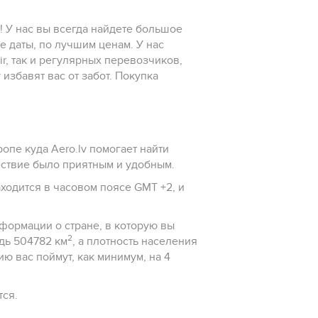
о! У нас вы всегда найдете большое
 даты, по лучшим ценам. У нас
ir, так и регулярных перевозчиков,
v избавят вас от забот. Покупка
опе куда Aero.lv помогает найти
ствие было приятным и удобным.
аходится в часовом поясе GMT +2, и
нформации о стране, в которую вы
2
адь 504782 км
, а плотность населения
идется.