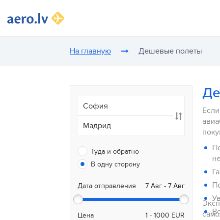
На главную
Дешевые полеты
Де
Если
авиа
поку
П
Туда и обратно
В одну сторону
Га
П
Дата отправления
У
Эксп
Во
само
Цена