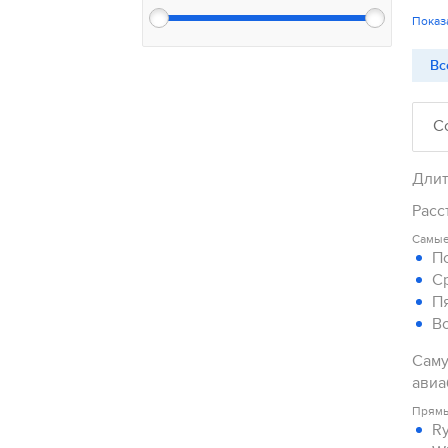
Показ
Вс
С
Длит
Расс
Самые
П
С
П
В
Саму
авиа
Прямы
Ry