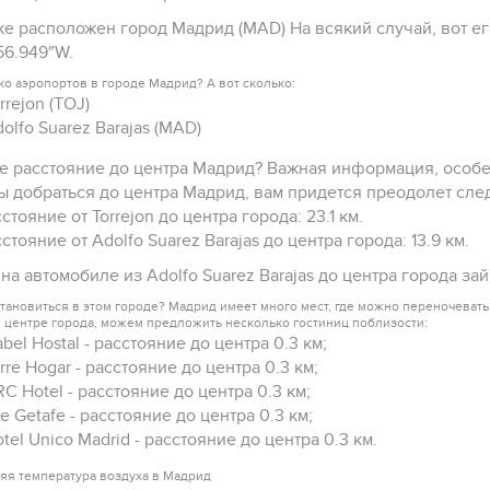
же расположен город Мадрид (MAD) На всякий случай, вот ег
′56.949″W.
ко аэропортов в городе Мадрид? А вот сколько:
rrejon (TOJ)
olfo Suarez Barajas (MAD)
е расстояние до центра Мадрид? Важная информация, особен
ы добраться до центра Мадрид, вам придется преодолет сл
сстояние от Torrejon до центра города: 23.1 км.
сстояние от Adolfo Suarez Barajas до центра города: 13.9 км.
 на автомобиле из Adolfo Suarez Barajas до центра города зай
тановиться в этом городе? Мадрид имеет много мест, где можно переночевать 
в центре города, можем предложить несколько гостиниц поблизости:
abel Hostal - расстояние до центра 0.3 км;
rre Hogar - расстояние до центра 0.3 км;
C Hotel - расстояние до центра 0.3 км;
e Getafe - расстояние до центра 0.3 км;
tel Unico Madrid - расстояние до центра 0.3 км.
яя температура воздуха в Мадрид