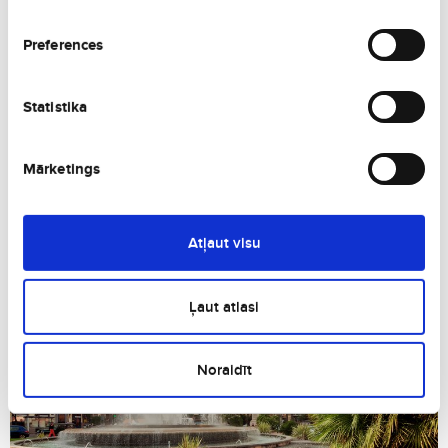
Preferences
Барселона
Испания
Statistika
Mārketings
Atļaut visu
Ибица
Испания
Ļaut atlasi
Noraidīt