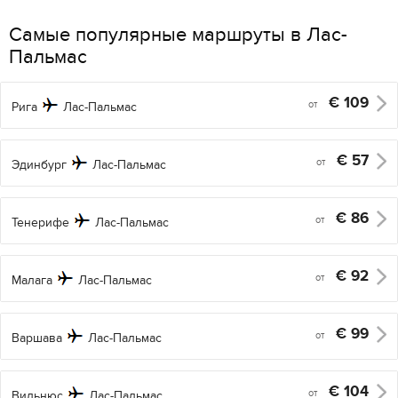
Самые популярные маршруты в Лас-
Пальмас
€
109
от
Рига
Лас-Пальмас
€
57
от
Эдинбург
Лас-Пальмас
€
86
от
Тенерифе
Лас-Пальмас
€
92
от
Малага
Лас-Пальмас
€
99
от
Варшава
Лас-Пальмас
€
104
от
Вильнюс
Лас-Пальмас