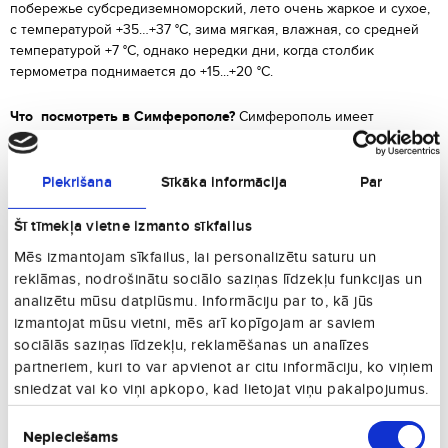
побережье субсредиземноморский, лето очень жаркое и сухое,
с температурой +35…+37 °C, зима мягкая, влажная, со средней
температурой +7 °C, однако нередки дни, когда столбик
термометра поднимается до +15...+20 °C.
Что посмотреть в Симферополе?
Симферополь имеет
богатейшую историю, которая тянется с незапамятных времен.
Седая древность сохранилась лишь виде пещер, впрочем, ее
живым свидетелем является археологический заповедник
Piekrišana
Sīkāka informācija
Par
«Неаполь Скифский», где до сих пор ведутся раскопки, а
экспозиция постоянно пополняется найденными артефактами.
Šī tīmekļa vietne izmanto sīkfailus
Центральный музей Тавриды рассказывает о прошлом и
Mēs izmantojam sīkfailus, lai personalizētu saturu un
настоящем Крыма, о природе полуострова. Для любителей
reklāmas, nodrošinātu sociālo saziņas līdzekļu funkcijas un
шоколада здесь можно посетить Музей шоколада и услышать
analizētu mūsu datplūsmu. Informāciju par to, kā jūs
уникальную историю его происхождения.
izmantojat mūsu vietni, mēs arī kopīgojam ar saviem
sociālās saziņas līdzekļu, reklamēšanas un analīzes
partneriem, kuri to var apvienot ar citu informāciju, ko viņiem
sniedzat vai ko viņi apkopo, kad lietojat viņu pakalpojumus.
Piekrišanas
Самые популярные маршруты в
Nepieciešams
izvēle
Симферополь