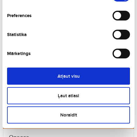
Другие города Украина, которые могут
Preferences
Вам понравиться
Statistika
Mārketings
Киев
Atļaut visu
Украина
Ļaut atlasi
Noraidīt