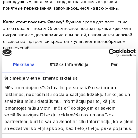
равнодушным, оставляя в сердце только самые яркие и
приятные переживания, запоминающиеся на всю жизнь.
Когда стоит посетить Одессу?
Лучшая время для посешение
этого города – весна. Одесса весной пестрит яркими красками
очарования ее достопримечательностей, наполняется морской
свежестью, природной красотой и удивляет многообразием
развлечений!
Что посмотреть в Одессе?
Перечислять все прелести Одессы
Piekrišana
Sīkāka informācija
Par
можно до бесконечности. Без преувеличения, самый
колоритный украинский город сам по себе уже является
Šī tīmekļa vietne izmanto sīkfailus
достопримечательностью. С чего же начать? Дерибасовская, в
Mēs izmantojam sīkfailus, lai personalizētu saturu un
которой каждый домик, каждая улица, каждый дворик являются
достопримечательностью.
Гуляя дальше по городу, предлагаем
reklāmas, nodrošinātu sociālo saziņas līdzekļu funkcijas un
отправиться к одному из самых красивых оперных театров
analizētu mūsu datplūsmu. Informāciju par to, kā jūs
Европы. Одесский парк; Потемкинская лестница; Катакомбы.
izmantojat mūsu vietni, mēs arī kopīgojam ar saviem
Каждое из здешних строений может соревноваться друг с
sociālās saziņas līdzekļu, reklamēšanas un analīzes
другом по красоте, но, вероятно единого победителя не будет –
partneriem, kuri to var apvienot ar citu informāciju, ko viņiem
все они достойны оказаться на самом почетном месте
sniedzat vai ko viņi apkopo, kad lietojat viņu pakalpojumus.
пьедестала.
Piekrišanas