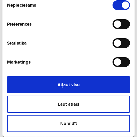
Nepieciešams
izvēle
Самые популярные маршруты в Одесса
Preferences
Другие города Украина, которые могут
Вам понравиться
Statistika
Mārketings
Atļaut visu
Киев
Украина
Ļaut atlasi
Noraidīt