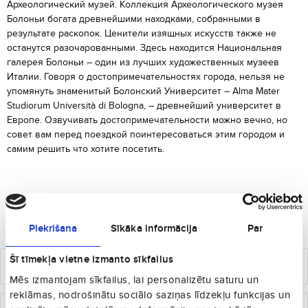
Археологический музей. Коллекция Археологического музея
Болоньи богата древнейшими находками, собранными в
результате раскопок. Ценители изящных искусств также не
останутся разочарованными. Здесь находится Национальная
галерея Болоньи – один из лучших художественных музеев
Италии. Говоря о достопримечательностях города, нельзя не
упомянуть знаменитый Болонский Университет – Alma Mater
Studiorum Università di Bologna, – древнейший университет в
Европе. Озвучивать достопримечательности можно вечно, но
совет вам перед поездкой поинтересоваться этим городом и
самим решить что хотите посетить.
Самые популярные маршруты в Болонья
Piekrišana
Sīkāka informācija
Par
Šī tīmekļa vietne izmanto sīkfailus
€
90
от
Рига
Болонья
Mēs izmantojam sīkfailus, lai personalizētu saturu un
reklāmas, nodrošinātu sociālo saziņas līdzekļu funkcijas un