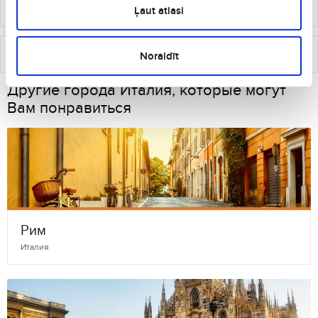
€
116
от
Вена
Болонья
Ļaut atlasi
€
122
от
Noraidīt
Каунас
Болонья
Другие города Италия, которые могут
Вам понравиться
Рим
Италия