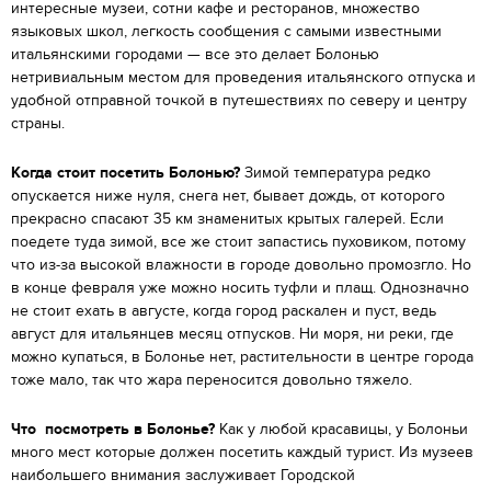
интересные музеи, сотни кафе и ресторанов, множество
языковых школ, легкость сообщения с самыми известными
итальянскими городами — все это делает Болонью
нетривиальным местом для проведения итальянского отпуска и
удобной отправной точкой в путешествиях по северу и центру
страны.
Когда стоит посетить Болонью?
Зимой температура редко
опускается ниже нуля, снега нет, бывает дождь, от которого
прекрасно спасают 35 км знаменитых крытых галерей. Если
поедете туда зимой, все же стоит запастись пуховиком, потому
что из-за высокой влажности в городе довольно промозгло. Но
в конце февраля уже можно носить туфли и плащ. Однозначно
не стоит ехать в августе, когда город раскален и пуст, ведь
август для итальянцев месяц отпусков. Ни моря, ни реки, где
можно купаться, в Болонье нет, растительности в центре города
тоже мало, так что жара переносится довольно тяжело.
Что посмотреть в Болонье
?
Как у любой красавицы, у Болоньи
много мест которые должен посетить каждый турист. Из музеев
наибольшего внимания заслуживает Городской