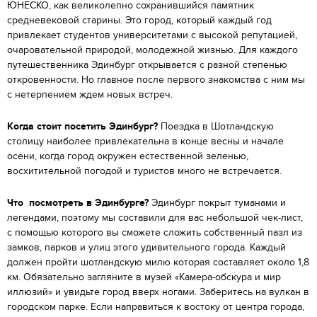
ЮНЕСКО, как великолепно сохранившийся памятник
средневековой старины. Это город, который каждый год
привлекает студентов университетами с высокой репутацией,
очаровательной природой, молодежной жизнью. Для каждого
путешественника Эдинбург открывается с разной степенью
откровенности. Но главное после первого знакомства с ним мы
с нетерпением ждем новых встреч.
Когда стоит посетить Эдинбург?
Поездка в Шотландскую
столицу наиболее привлекательна в конце весны и начале
осени, когда город окружен естественной зеленью,
восхитительной погодой и туристов много не встречается.
Что посмотреть в Эдинбурге?
Эдинбург покрыт туманами и
легендами, поэтому мы составили для вас небольшой чек-лист,
с помощью которого вы сможете сложить собственный пазл из
замков, парков и улиц этого удивительного города. Каждый
должен пройти шотландскую милю которая составляет около 1,8
км. Обязательно загляните в музей «Камера-обскура и мир
иллюзий» и увидьте город вверх ногами. Заберитесь на вулкан в
городском парке. Если направиться к востоку от центра города,