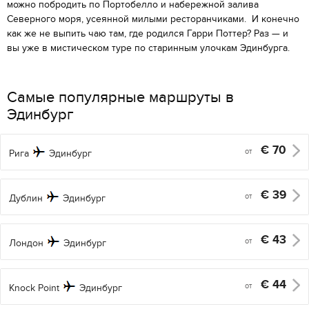
можно побродить по Портобелло и набережной залива
Северного моря, усеянной милыми ресторанчиками. И конечно
как же не выпить чаю там, где родился Гарри Поттер? Раз — и
вы уже в мистическом туре по старинным улочкам Эдинбурга.
Самые популярные маршруты в
Эдинбург
€
70
от
Рига
Эдинбург
€
39
от
Дублин
Эдинбург
€
43
от
Лондон
Эдинбург
€
44
от
Knock Point
Эдинбург