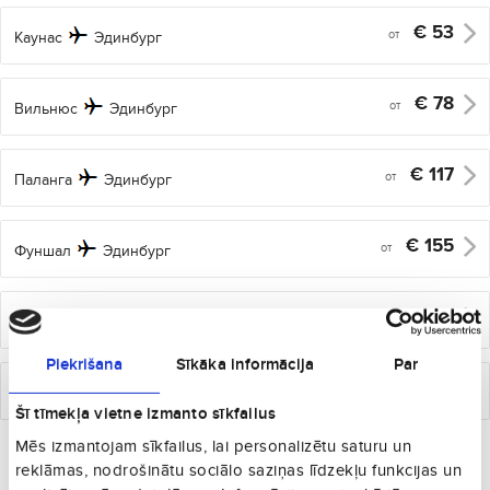
€
53
от
Каунас
Эдинбург
€
78
от
Вильнюс
Эдинбург
€
117
от
Паланга
Эдинбург
€
155
от
Фуншал
Эдинбург
€
166
от
Пальма
Эдинбург
Piekrišana
Sīkāka informācija
Par
€
166
от
Варшава
Эдинбург
Šī tīmekļa vietne izmanto sīkfailus
Другие города Великобритания, которые
Mēs izmantojam sīkfailus, lai personalizētu saturu un
могут Вам понравиться
reklāmas, nodrošinātu sociālo saziņas līdzekļu funkcijas un