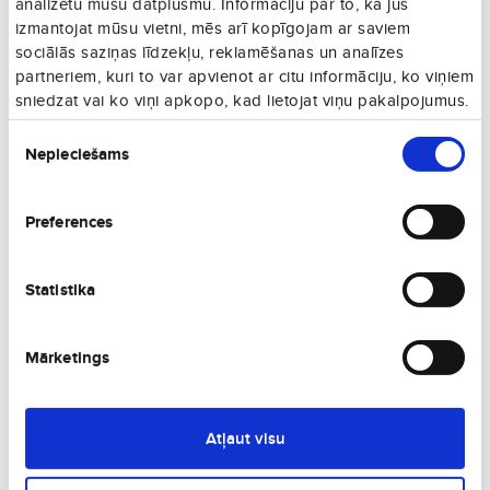
analizētu mūsu datplūsmu. Informāciju par to, kā jūs
izmantojat mūsu vietni, mēs arī kopīgojam ar saviem
sociālās saziņas līdzekļu, reklamēšanas un analīzes
partneriem, kuri to var apvienot ar citu informāciju, ko viņiem
sniedzat vai ko viņi apkopo, kad lietojat viņu pakalpojumus.
Piekrišanas
Nepieciešams
izvēle
Лондон
Великобритания
Preferences
Statistika
Mārketings
Ливерпуль
Великобритания
Atļaut visu