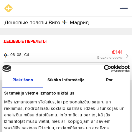
Дешевые полеты Виго
Мадрид
ДЕШЕВЫЕ ПЕРЕЛЕТЫ
€141
08. 08., Сб
В одну сторону
€141
14. 08., Пт
В одну сторону
Piekrišana
Sīkāka informācija
Par
Šī tīmekļa vietne izmanto sīkfailus
Mēs izmantojam sīkfailus, lai personalizētu saturu un
reklāmas, nodrošinātu sociālo saziņas līdzekļu funkcijas un
analizētu mūsu datplūsmu. Informāciju par to, kā jūs
izmantojat mūsu vietni, mēs arī kopīgojam ar saviem
sociālās saziņas līdzekļu, reklamēšanas un analīzes