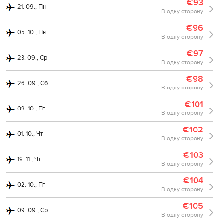
€93
21. 09., Пн
В одну сторону
€96
05. 10., Пн
В одну сторону
€97
23. 09., Ср
В одну сторону
€98
26. 09., Сб
В одну сторону
€101
09. 10., Пт
В одну сторону
€102
01. 10., Чт
В одну сторону
€103
19. 11., Чт
В одну сторону
€104
02. 10., Пт
В одну сторону
€105
09. 09., Ср
В одну сторону