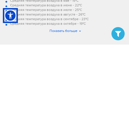
Средняя температура воздуха в мае - 19°C
Средняя температура воздуха в июне - 22°C
Средняя температура воздуха в июле - 25°C
Средняя температура воздуха в августе - 26°C
Средняя температура воздуха в сентябре - 23°C
Средняя температура воздуха в октябре - 19°C
Средняя температура воздуха в ноябре - 15°C
Показать больше
Средняя температура воздуха в декабре - 12°C.