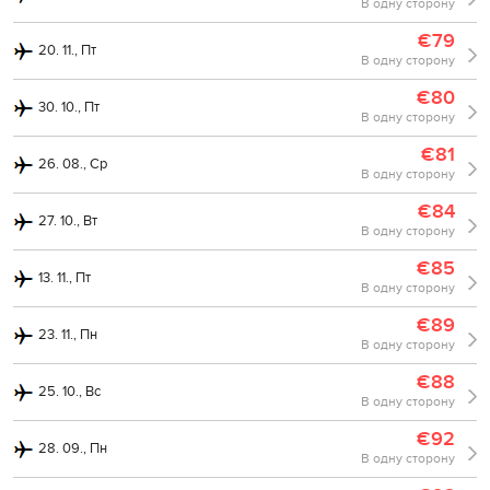
В одну сторону
€79
20. 11., Пт
В одну сторону
€80
30. 10., Пт
В одну сторону
€81
26. 08., Ср
В одну сторону
€84
27. 10., Вт
В одну сторону
€85
13. 11., Пт
В одну сторону
€89
23. 11., Пн
В одну сторону
€88
25. 10., Вс
В одну сторону
€92
28. 09., Пн
В одну сторону