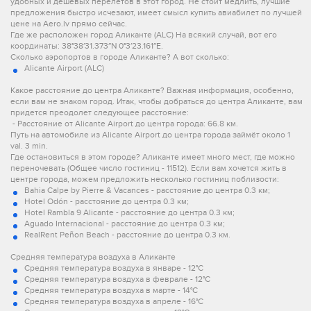
удобных и дешевых перелетов в этот город. Не стоит медлить, лучшие
предложения быстро исчезают, имеет смысл купить авиабилет по лучшей
цене на Aero.lv прямо сейчас.
Где же расположен город Аликанте (ALC) На всякий случай, вот его
координаты: 38°38′31.373″N 0°3′23.161″E.
Сколько аэропортов в городе Аликанте? А вот сколько:
Alicante Airport (ALC)
Какое расстояние до центра Аликанте? Важная информация, особенно,
если вам не знаком город. Итак, чтобы добраться до центра Аликанте, вам
придется преодолет следующее расстояние:
- Расстояние от Alicante Airport до центра города: 66.8 км.
Путь на автомобиле из Alicante Airport до центра города займёт около 1
val. 3 min.
Где остановиться в этом городе? Аликанте имеет много мест, где можно
переночевать (Общее число гостиниц - 11512). Если вам хочется жить в
центре города, можем предложить несколько гостиниц поблизости:
Bahia Calpe by Pierre & Vacances - расстояние до центра 0.3 км;
Hotel Odón - расстояние до центра 0.3 км;
Hotel Rambla 9 Alicante - расстояние до центра 0.3 км;
Aguado Internacional - расстояние до центра 0.3 км;
RealRent Peñon Beach - расстояние до центра 0.3 км.
Средняя температура воздуха в Аликанте
Средняя температура воздуха в январе - 12°C
Средняя температура воздуха в феврале - 12°C
Средняя температура воздуха в марте - 14°C
Средняя температура воздуха в апреле - 16°C