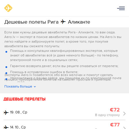
Дешевые полеты Рига
Аликанте
Если вам нужны дешевые авиабилеты Рига - Аликанте, то вам сюда.
Aero.lv — эксперт в поиске авиабилетов по низким ценам. На Aero.lv вы
легко найдете и забронируете полет, а кроме того, при покупке
авиабилета вы сможете получить:
Помощь и консультации квалифицированных экспертов, которые
знают об авиабилетах всё (и даже немного больше) - по телефону,
электронной почте и в социальных сетях;
Гарантию возврата денег, если вы решите отказаться от перелета;
Помощь в исправлении ошибок в билете;
Эксперты Aero.lv позаботятся обо всех мелочах и помогут сделать
Уведомления о вашем рейсе, мы пришлем их по электронной почте
процесс приобретения билетов на самолет простым и приятным.
или СМС;
Показать больше
Возможность заказа дополнительных услуг, таких, как заказ
дополнительного багажа;
ДЕШЕВЫЕ ПЕРЕЛЕТЫ
€72
19. 08., Ср
В одну сторону
€77
14. 10., Ср