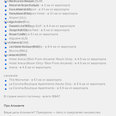
Adolfo Suarez Barajas:
Salamanca Airport (SLM)
Alicante Airport (ALC)
Hotel Villa de Barajas - в 3 км от аэропорта
Lanzarote (ACE)
Tach Madrid Airport - в 3.1 км от аэропорта
Pamplona (PNA)
Tach Madrid Airport Hotel - в 3.1 км от аэропорта
Airport (VLL)
Malaga Airport:
Agoncillo (RJL)
Castellon (CDT)
Parador de Malaga Golf - в 4.4 км от аэропорта
Burgos (RGS)
Hotel Roc Costa Park - в 5 км от аэропорта
Airport (ABC)
Royal Costa - в 5.1 км от аэропорта
Alguaire (ILD)
Gran Canaria:
Central (CQM)
Us Naval Station (ROZ)
Los Veleros Apartments - в 8.4 км от аэропорта
Murcia (RMU)
Alicante Airport:
Airport (TEV)
Hotel Areca (15km From Alicante/ Room Only) - в 4.5 км от аэропорта
Hotel Areca (Room Only/ 15km From Alicante) - в 4.5 км от аэропорта
Areca - в 4.5 км от аэропорта
Lanzarote:
The Morromar - в 5.1 км от аэропорта
La Concha Boutique Apartments Adults Only - в 5.5 км от аэропорта
La Concha Boutique Apartments - в 5.5 км от аэропорта
В стране много гостиниц - всего 18847.
Про Аликанте
Ваша цель Аликанте? Прекрасно — Aero.lv предлагает множество