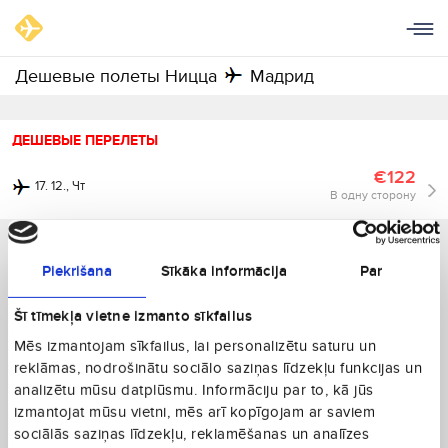
Дешевые полеты Ницца
Мадрид
ДЕШЕВЫЕ ПЕРЕЛЕТЫ
€122
17. 12., Чт
В одну сторону
Piekrišana
Sīkāka informācija
Par
Šī tīmekļa vietne izmanto sīkfailus
Mēs izmantojam sīkfailus, lai personalizētu saturu un
reklāmas, nodrošinātu sociālo saziņas līdzekļu funkcijas un
analizētu mūsu datplūsmu. Informāciju par to, kā jūs
izmantojat mūsu vietni, mēs arī kopīgojam ar saviem
sociālās saziņas līdzekļu, reklamēšanas un analīzes