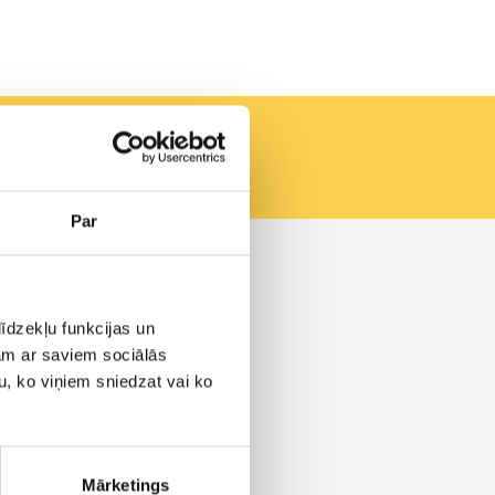
Par
Контакты
Vašingtono a. 1, Vilnius
īdzekļu funkcijas un
info@aero.lv
+371 66100919
jam ar saviem sociālās
Звонки принимаются:
u, ko viņiem sniedzat vai ko
пн - пт 8:00 - 18:00
Mārketings