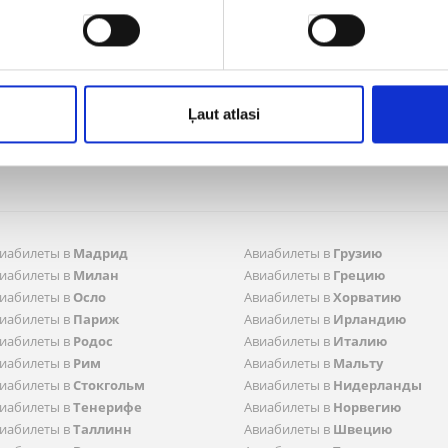
прокат
Присоединяйтесь
ипы и контакты для прессы
ика приватности в отношении
датов
заказы
Ļaut atlasi
ление заказами
йн-регистрация
иабилеты в
Мадрид
Aвиабилеты в
Грузию
иабилеты в
Милан
Aвиабилеты в
Грецию
иабилеты в
Осло
Aвиабилеты в
Хорватию
иабилеты в
Париж
Aвиабилеты в
Ирландию
иабилеты в
Родос
Aвиабилеты в
Италию
иабилеты в
Рим
Aвиабилеты в
Мальту
иабилеты в
Стокгольм
Aвиабилеты в
Нидерланды
иабилеты в
Тенерифе
Aвиабилеты в
Норвегию
иабилеты в
Таллинн
Aвиабилеты в
Швецию