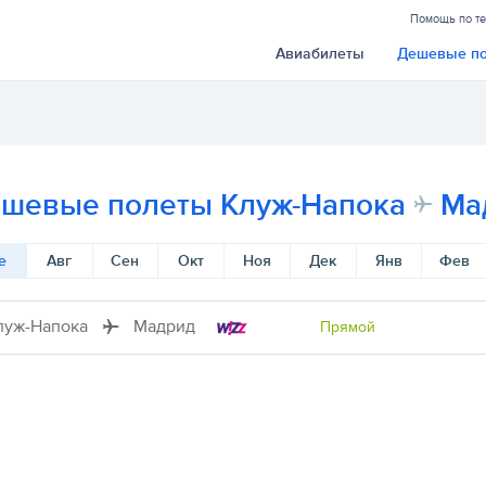
Помощь по т
Авиабилеты
Дешевые п
шевые полеты Клуж-Напока
Ма
е
Авг
Сен
Окт
Ноя
Дек
Янв
Фев
луж-Напока
Мадрид
Прямой