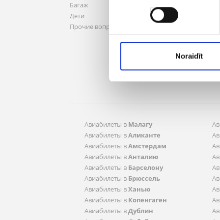
Авто
Багаж
Логот
Дети
Полит
Прочие вопросы
канди
Мои 
Noraidīt
Управ
Онла
Aвиабилеты в
Малагу
Aв
Aвиабилеты в
Аликанте
Aв
Aвиабилеты в
Амстердам
Aв
Aвиабилеты в
Анталию
Aв
Aвиабилеты в
Барселону
Aв
Aвиабилеты в
Брюссель
Aв
Aвиабилеты в
Ханью
Aв
Aвиабилеты в
Копенгаген
Aв
Aвиабилеты в
Дублин
Aв