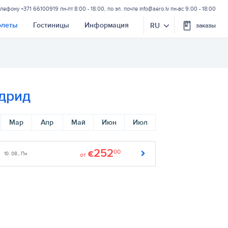
елефону
+371 66100919
пн-пт 8:00 - 18:00, по эл. почте
info@aero.lv
пн-вс 9:00 - 18:00
олеты
Гостиницы
Информация
RU
заказы
дрид
Мар
Апр
Май
Июн
Июл
252
00
€
10. 08., Пн
от