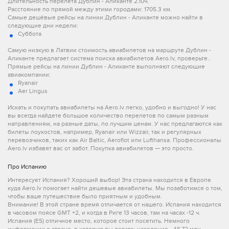
Длительность перелета Дублин - Аликанте 2.10ч.
Расстояние по прямой между этими городами: 1705.3 км.
Самые дешёвые рейсы на линии Дублин - Аликанте можно найти в
следующие дни недели:
Суббота
Самую низкую в Латвии стоимость авиабилетов на маршруте Дублин -
Аликанте предлагает система поиска авиабилетов Aero.lv, проверьте..
Прямые рейсы на линии Дублин - Аликанте выполняют следующие
авиакомпании:
Ryanair
Aer Lingus
Искать и покупать авиабилеты на Aero.lv легко, удобно и выгодно! У нас
вы всегда найдете большое количество перелетов по самым разным
направлениям, на разные даты, по лучшим ценам. У нас предлагаются как
билеты лоукостов, например, Ryanair или Wizzair, так и регулярных
перевозчиков, таких как Air Baltic, Aeroflot или Lufthansa. Профессионалы
Aero.lv избавят вас от забот. Покупка авиабилетов — это просто.
Про Испанию
Интересует Испания? Хороший выбор! Эта страна находится в Европе
куда Aero.lv помогает найти дешевые авиабилеты. Мы позаботимся о том,
чтобы ваше путешествие было приятным и удобным.
Внимание! В этой стране время отличается от нашего. Испания находится
в часовом поясе GMT +2, и когда в Риге 13 часов, там на часах -12 ч.
Испания (ES) отличное место, которое стоит посетить. Немного