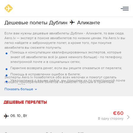
Дешевые полеты Дублин
Аликанте
Если вам нужны дешевые авиабилеты Дублин - Аликанте, то вам сюда.
Aero.lv — эксперт в поиске авиабилетов по низким ценам. На Aero.lv вы
легко найдете и забронируете полет, а кроме того, при покупке
авиабилета вы сможете получить:
Помощь и консультации квалифицированных экспертов, которые
знают об авиабилетах всё (и даже немного больше) - по телефону,
электронной почте и в социальных сетях;
Гарантию возврата денег, если вы решите отказаться от перелета;
Помощь в исправлении ошибок в билете;
Эксперты Aero.lv позаботятся обо всех мелочах и помогут сделать
Уведомления о вашем рейсе, мы пришлем их по электронной почте
процесс приобретения билетов на самолет простым и приятным.
или СМС;
Показать больше
Возможность заказа дополнительных услуг, таких, как заказ
дополнительного багажа;
ДЕШЕВЫЕ ПЕРЕЛЕТЫ
€60
06. 10., Вт
В одну сторону