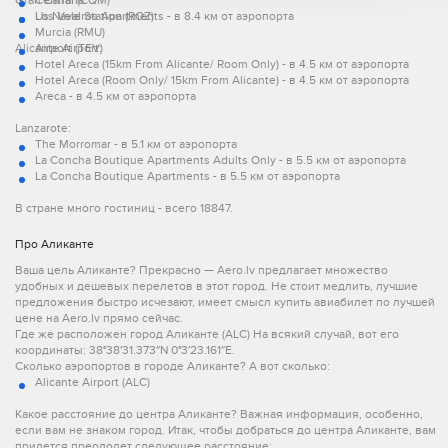
Gran Canaria:
Central (CQM)
Us Naval Station (ROZ)
Los Veleros Apartments - в 8.4 км от аэропорта
Murcia (RMU)
Alicante Airport:
Airport (TEV)
Hotel Areca (15km From Alicante/ Room Only) - в 4.5 км от аэропорта
Hotel Areca (Room Only/ 15km From Alicante) - в 4.5 км от аэропорта
Areca - в 4.5 км от аэропорта
Lanzarote:
The Morromar - в 5.1 км от аэропорта
La Concha Boutique Apartments Adults Only - в 5.5 км от аэропорта
La Concha Boutique Apartments - в 5.5 км от аэропорта
В стране много гостиниц - всего 18847.
Про Аликанте
Ваша цель Аликанте? Прекрасно — Aero.lv предлагает множество
удобных и дешевых перелетов в этот город. Не стоит медлить, лучшие
предложения быстро исчезают, имеет смысл купить авиабилет по лучшей
цене на Aero.lv прямо сейчас.
Где же расположен город Аликанте (ALC) На всякий случай, вот его
координаты: 38°38′31.373″N 0°3′23.161″E.
Сколько аэропортов в городе Аликанте? А вот сколько:
Alicante Airport (ALC)
Какое расстояние до центра Аликанте? Важная информация, особенно,
если вам не знаком город. Итак, чтобы добраться до центра Аликанте, вам
придется преодолет следующее расстояние: