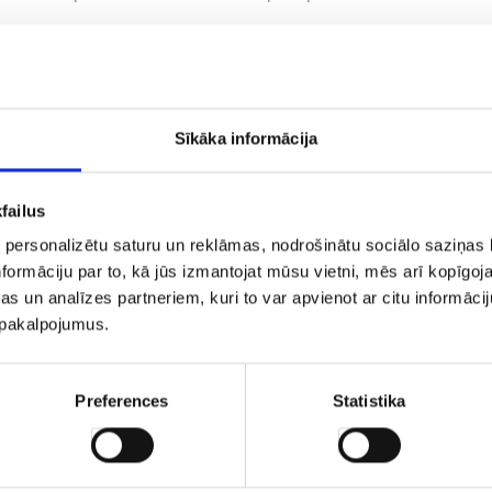
ране много гостиниц - всего 98.
 Таллинн
 цель Таллинн? Прекрасно — Aero.lv предлагает множество 
Sīkāka informācija
д. Не стоит медлить, лучшие предложения быстро исчезают, 
ей цене на Aero.lv прямо сейчас.
же расположен город Таллинн (TLL) На всякий случай, вот ег
failus
′47.44″E.
 personalizētu saturu un reklāmas, nodrošinātu sociālo saziņas l
ко аэропортов в городе Таллинн? А вот сколько:
formāciju par to, kā jūs izmantojat mūsu vietni, mēs arī kopīgo
nnart Meri (TLL)
s un analīzes partneriem, kuri to var apvienot ar citu informācij
е расстояние до центра Таллинн? Важная информация, особен
u pakalpojumus.
ы добраться до центра Таллинн, вам придется преодолет сл
сстояние от Lennart Meri до центра города: 5.5 км.
Preferences
Statistika
 на автомобиле из Lennart Meri до центра города займёт около
тановиться в этом городе? Таллинн имеет много мест, где можно переночевать 
в центре города, можем предложить несколько гостиниц поблизости:
tropol Hotel - расстояние до центра 0.4 км;