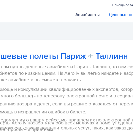
Помощь по т
Авиабилеты
Дешевые п
шевые полеты Париж
Таллинн
 вам нужны дешевые авиабилеты Париж - Таллинн, то вам сюд
билетов по низким ценам. На Aero.lv вы легко найдете и забр
пке авиабилета вы сможете получить:
омощь и консультации квалифицированных экспертов, которы
немного больше) - по телефону, электронной почте и в со
рантию возврата денег, если вы решите отказаться от переле
омощь в исправлении ошибок в билете;
ведомления о вашем рейсе, мы пришлем их по электронной 
ерты Aero.lv позаботятся обо всех мелочах и помогут сдела
зможность заказа дополнительных услуг, таких, как заказ д
лет простым и приятным.