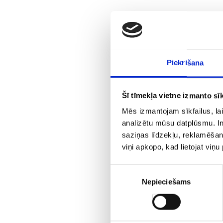
В ст
Про
Ваша
Piekrišana
горо
лучш
Где 
Šī tīmekļa vietne izmanto sīk
24°44
Mēs izmantojam sīkfailus, lai
Сколь
analizētu mūsu datplūsmu. In
Le
saziņas līdzekļu, reklamēšana
Како
viņi apkopo, kad lietojat viņ
чтоб
- Ра
Piekrišanas
Nepieciešams
izvēle
Путь
Где ос
жить 
Me