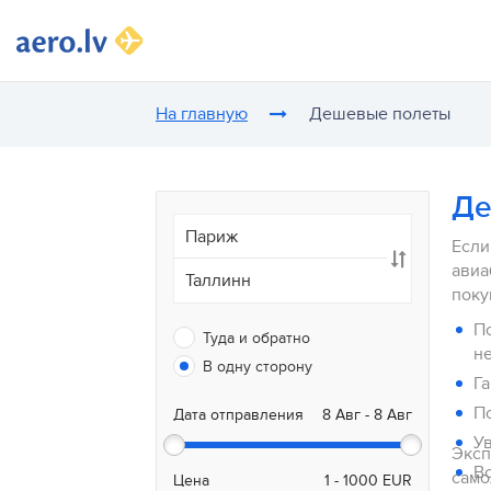
На главную
Дешевые полеты
Де
Если
авиа
поку
П
Туда и обратно
В одну сторону
Га
П
Дата отправления
У
Эксп
Во
само
Цена