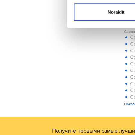
Ta
He
Noraidīt
Go
Yo
Средн
Ср
Ср
Ср
Ср
Ср
Ср
Ср
Ср
Ср
Ср
Ср
Показ
Ср
Получите первыми самые лучши