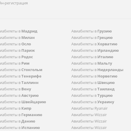
йн-регистрация
иабилеты в
Мадрид
Aвиабилеты в
Грузию
иабилеты в
Милан
Aвиабилеты в
Грецию
иабилеты в
Осло
Aвиабилеты в
Хорватию
иабилеты в
Париж
Aвиабилеты в
Ирландию
иабилеты в
Родос
Aвиабилеты в
Италию
иабилеты в
Рим
Aвиабилеты в
Мальту
иабилеты в
Стокгольм
Aвиабилеты в
Нидерланды
иабилеты в
Тенерифе
Aвиабилеты в
Норвегию
иабилеты в
Таллинн
Aвиабилеты в
Швецию
иабилеты в
Вену
Aвиабилеты в
Таиланд
иабилеты в
Австрию
Aвиабилеты в
Турцию
иабилеты в
Швейцарию
Aвиабилеты в
Украину
иабилеты в
Кипр
Авиабилеты Ryanair
иабилеты в
Германию
Авиабилеты Wizzair
иабилеты в
Данию
Авиабилеты Wizzair
иабилеты в
Испанию
Авиабилеты Wizzair