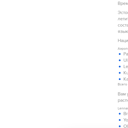
Врем
Эсто
лети
составляе
язык
Аэроп
Pa
Ul
Le
Ku
Ka
Всего 
Вам 
расп
Lennar
Yo
Ol