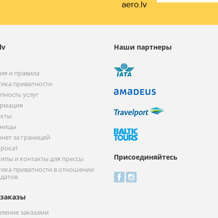
aero.lv
lv
Наши партнеры
ия и правила
ика приватности
пность услуг
рмация
акты
иницы
нет за границей
прокат
Присоединяйтесь
ипы и контакты для прессы
ика приватности в отношении
датов
заказы
ление заказами