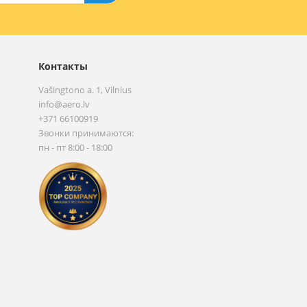
Контакты
Vašingtono a. 1, Vilnius
info@aero.lv
+371 66100919
Звонки принимаются:
пн - пт 8:00 - 18:00