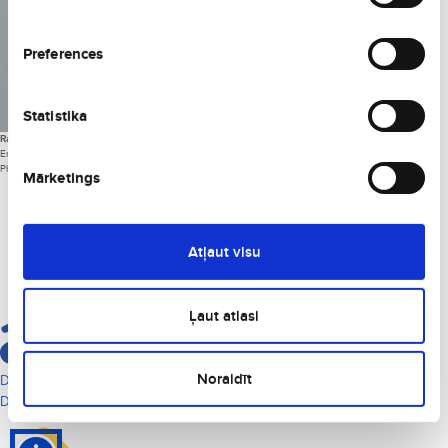
Preferences
Statistika
Rasa Levickaitė
Email:
rasa@baltictours.lt
Phone: +370 698 45681
Mārketings
Logos
Atļaut visu
Ļaut atlasi
Noraidīt
Download main logo (SVG)
Download main logo (PNG)