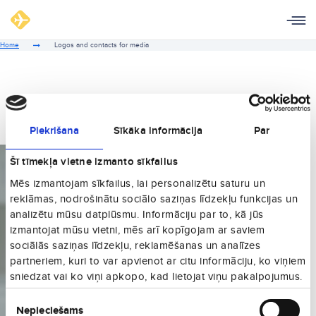
Home
Logos and contacts for media
Contacts for Media
Piekrišana
Sīkāka informācija
Par
Šī tīmekļa vietne izmanto sīkfailus
Mēs izmantojam sīkfailus, lai personalizētu saturu un
reklāmas, nodrošinātu sociālo saziņas līdzekļu funkcijas un
analizētu mūsu datplūsmu. Informāciju par to, kā jūs
izmantojat mūsu vietni, mēs arī kopīgojam ar saviem
sociālās saziņas līdzekļu, reklamēšanas un analīzes
partneriem, kuri to var apvienot ar citu informāciju, ko viņiem
sniedzat vai ko viņi apkopo, kad lietojat viņu pakalpojumus.
Piekrišanas
Nepieciešams
izvēle