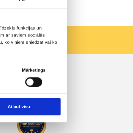
īdzekļu funkcijas un
jam ar saviem sociālās
u, ko viņiem sniedzat vai ko
Contacts
Mārketings
Vašingtono a. 1, Vilnius
info@aero.lv
+371 66100919
Calls are accepted:
Mon - Fri 8AM - 6PM EET
Atļaut visu