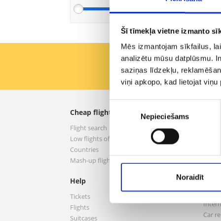
Šī tīmekļa vietne izmanto sīk
Mēs izmantojam sīkfailus, lai
analizētu mūsu datplūsmu. In
Get t
saziņas līdzekļu, reklamēšana
viņi apkopo, kad lietojat viņ
Piekrišanas
Cheap flights
aero.
Nepieciešams
izvēle
Flight search
About
Low flights offers
Terms
Countries
Privac
Mash-up flights
Access
FAQ
Noraidīt
Help
Conta
Hotel
Tickets
Inter
Flights
Car re
Suitcases