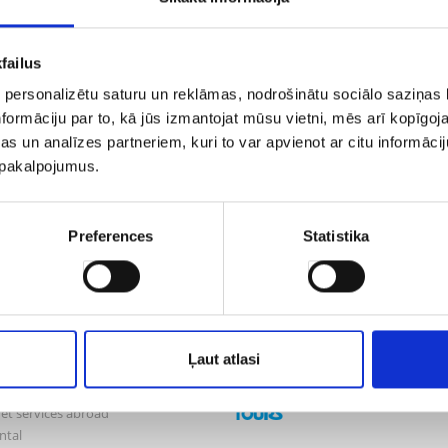
failus
 personalizētu saturu un reklāmas, nodrošinātu sociālo saziņas l
formāciju par to, kā jūs izmantojat mūsu vietni, mēs arī kopīgo
he best cheap flights aero.lv deals first!
s un analīzes partneriem, kuri to var apvienot ar citu informācij
u pakalpojumus.
lv
Our partners
Preferences
Statistika
 us
 & Conditions
y Policy
ibility
Ļaut atlasi
cts
s
net services abroad
ntal