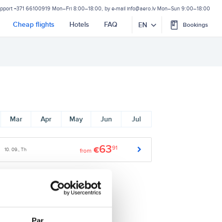
upport
+371 66100919
Mon–Fri 8:00–18:00, by e-mail
info@aero.lv
Mon–Sun 9:00–18:00
Cheap flights
Hotels
FAQ
EN
Bookings
Mar
Apr
May
Jun
Jul
63
91
€
10. 09., Th
from
Par