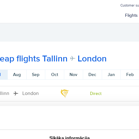
Customer s
Flights
eap flights Tallinn
London
l
Aug
Sep
Oct
Nov
Dec
Jan
Feb
llinn
London
Direct
Sīkāka informācija