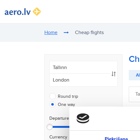
Home
Cheap flights
Ch
Al
Ta
Round trip
One way
Departure date
Currency
Piekrišana